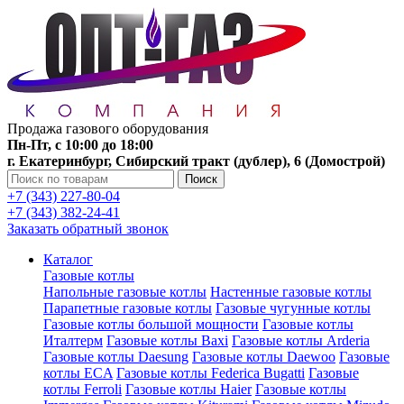
Продажа газового оборудования
Пн-Пт, с 10:00 до 18:00
г. Екатеринбург, Сибирский тракт (дублер), 6 (Домострой)
Поиск
+7 (343) 227-80-04
+7 (343) 382-24-41
Заказать обратный звонок
Каталог
Газовые котлы
Напольные газовые котлы
Настенные газовые котлы
Парапетные газовые котлы
Газовые чугунные котлы
Газовые котлы большой мощности
Газовые котлы
Италтерм
Газовые котлы Baxi
Газовые котлы Arderia
Газовые котлы Daesung
Газовые котлы Daewoo
Газовые
котлы ECA
Газовые котлы Federica Bugatti
Газовые
котлы Ferroli
Газовые котлы Haier
Газовые котлы