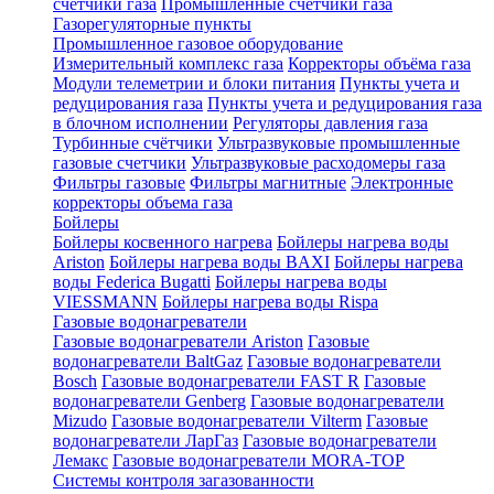
счетчики газа
Промышленные счетчики газа
Газорегуляторные пункты
Промышленное газовое оборудование
Измерительный комплекс газа
Корректоры объёма газа
Модули телеметрии и блоки питания
Пункты учета и
редуцирования газа
Пункты учета и редуцирования газа
в блочном исполнении
Регуляторы давления газа
Турбинные счётчики
Ультразвуковые промышленные
газовые счетчики
Ультразвуковые расходомеры газа
Фильтры газовые
Фильтры магнитные
Электронные
корректоры объема газа
Бойлеры
Бойлеры косвенного нагрева
Бойлеры нагрева воды
Ariston
Бойлеры нагрева воды BAXI
Бойлеры нагрева
воды Federica Bugatti
Бойлеры нагрева воды
VIESSMANN
Бойлеры нагрева воды Rispa
Газовые водонагреватели
Газовые водонагреватели Ariston
Газовые
водонагреватели BaltGaz
Газовые водонагреватели
Bosch
Газовые водонагреватели FAST R
Газовые
водонагреватели Genberg
Газовые водонагреватели
Mizudo
Газовые водонагреватели Vilterm
Газовые
водонагреватели ЛарГаз
Газовые водонагреватели
Лемакс
Газовые водонагреватели MORA-TOP
Системы контроля загазованности