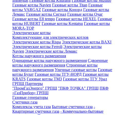
Immergas
Газовые котлы Kiturami
Газовые котлы Mizudo
Газовые котлы Navien
Газовые котлы Titan
Газовые
котлы VARGAZ
Газовые котлы Конорд
Газовые котлы
Лемакс
Газовые котлы Сигнал
Газовые котлы Очаг
Газовые котлы E8 tempo
Газовые котлы HEXEL
Газовые
котлы HUBERT
Газовые котлы Kentatsu
Газовые котлы
MORA-TOP
Электрические котлы
Комплектующие для электрических котлов
Электрические котлы Rispa
Электрические котлы BAXI
Электрические котлы Ferroli
Электрические котлы
Navien
Электрические котлы Лемакс
Котлы наружного размещения
Одинарные котлы наружного размещения
Сдвоенные
котлы наружного размещения
Строенные котлы
наружного размещения
Уличные газовые котлы
Газовые
котлы Булат
Газовые котлы ТГУ-НОРД
Газовые котлы
KRATS
Газовые котлы ТМЗ
Газовые котлы ТГУ Урал
ГРПШ Партнеры
"ПромГазЭнерго" ГРПШ
"ПКФ ТОЧКА" ГРПШ
ПКФ
«ГазПрибор» ГРПШ
Газовые генераторы
Счетчики газа
Комплексы учета газа
Бытовые счетчики газа
-
Квартирные счетчики газа
- Коммунально-бытовые