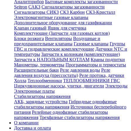
Аналитприбор
Бытовые комплекты загазованности
Seitron
САКЗ
Сигнализаторы загазованности
Сигнализаторы СИКЗ
СКЗ Карбон
СКЗ-Кристалл
Электромагнитные газовые клапаны
Дополнительное оборудование для газификации
Клапан газовый
Ящик для счетчика
Комплектующие (Запчасти для газовых котлов)
Блоки розжига
Вентиляторы
Воздушные и
предохранительные клапаны
Газовые клапаны
Группы
ГВС и гидравлические комплектующие
Датчики NTC и
температуры
Запчасти к колонкам (комплектующие)
Запчасти к НАПОЛЬНЫМ КОТЛАМ
Краны подпитки
Манометры, термометры
Программаторы и термостаты
Расширительные баки
Реле давления воды
Реле
давления воздуха (прессостаты)
Реле протока, датчики
Холла
Теплообменники
ТЕПЛООБМЕННИКИ ГВС
Циркуляционные насосы, улитки, двигатели
Электроды
Электронные платы
Стабилизаторы напряжения
АКБ, зарядные устройства
Гибридные однофазные
стабилизаторы напряжения
Источники бесперебойного
питания
Релейные однофазные стабилизаторы
напряжения
Трехфазные стабилизаторы напряжения
О компании
Доставка и оплата