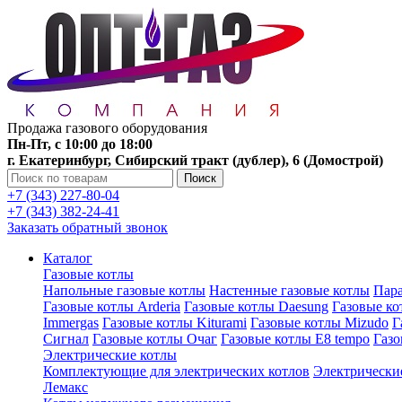
Продажа газового оборудования
Пн-Пт, с 10:00 до 18:00
г. Екатеринбург, Сибирский тракт (дублер), 6 (Домострой)
Поиск
+7 (343) 227-80-04
+7 (343) 382-24-41
Заказать обратный звонок
Каталог
Газовые котлы
Напольные газовые котлы
Настенные газовые котлы
Пара
Газовые котлы Arderia
Газовые котлы Daesung
Газовые к
Immergas
Газовые котлы Kiturami
Газовые котлы Mizudo
Г
Сигнал
Газовые котлы Очаг
Газовые котлы E8 tempo
Газ
Электрические котлы
Комплектующие для электрических котлов
Электрические
Лемакс