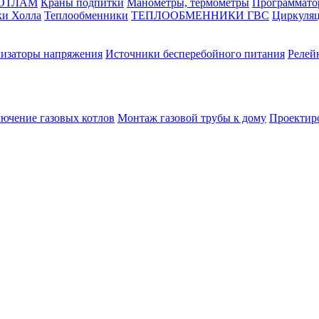
КОТЛАМ
Краны подпитки
Манометры, термометры
Программато
ки Холла
Теплообменники
ТЕПЛООБМЕННИКИ ГВС
Циркуляц
лизаторы напряжения
Источники бесперебойного питания
Релей
лючение газовых котлов
Монтаж газовой трубы к дому
Проектир