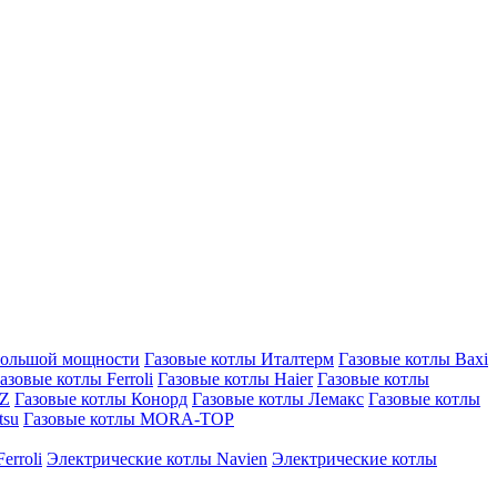
большой мощности
Газовые котлы Италтерм
Газовые котлы Baxi
азовые котлы Ferroli
Газовые котлы Haier
Газовые котлы
AZ
Газовые котлы Конорд
Газовые котлы Лемакс
Газовые котлы
tsu
Газовые котлы MORA-TOP
erroli
Электрические котлы Navien
Электрические котлы