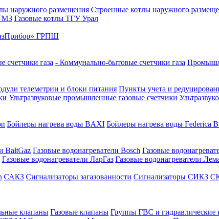
лы наружного размещения
Строенные котлы наружного размещ
 ТМЗ
Газовые котлы ТГУ Урал
азПрибор» ГРПШ
е счетчики газа
- Коммунально-бытовые счетчики газа
Промышле
дули телеметрии и блоки питания
Пункты учета и редуцировани
ки
Ультразвуковые промышленные газовые счетчики
Ультразвук
on
Бойлеры нагрева воды BAXI
Бойлеры нагрева воды Federica Bu
и BaltGaz
Газовые водонагреватели Bosch
Газовые водонагреват
Газовые водонагреватели ЛарГаз
Газовые водонагреватели Лем
n
САКЗ
Сигнализаторы загазованности
Сигнализаторы СИКЗ
СК
льные клапаны
Газовые клапаны
Группы ГВС и гидравлические