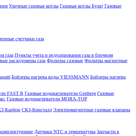
ения
Уличные газовые котлы
Газовые котлы Булат
Газовые
нные счетчики газа
я газа
Пункты учета и редуцирования газа в блочном
овые расходомеры газа
Фильтры газовые
Фильтры магнитные
gatti
Бойлеры нагрева воды VIESSMANN
Бойлеры нагрева
ели FAST R
Газовые водонагреватели Genberg
Газовые
акс
Газовые водонагреватели MORA-TOP
З Карбон
СКЗ-Кристалл
Электромагнитные газовые клапаны
 комплектующие
Датчики NTC и температуры
Запчасти к