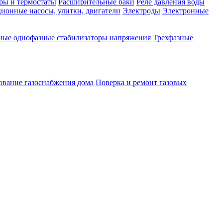
ры и термостаты
Расширительные баки
Реле давления воды
ионные насосы, улитки, двигатели
Электроды
Электронные
ные однофазные стабилизаторы напряжения
Трехфазные
ование газоснабжения дома
Поверка и ремонт газовых