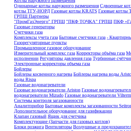
Котлы наружного размещения
Одинарные котлы наружного размещения
Сдвоенные кот
котлы ТГУ-НОРД
Газовые котлы KRATS
Газовые котлы
ГРПШ Партнеры
"ПромГазЭнерго" ГРПШ
"ПКФ ТОЧКА" ГРПШ
ПКФ «Г
Газовые генераторы
Счетчики газа
Комплексы учета газа
Бытовые счетчики газа
- Квартирны
Газорегуляторные пункты
Промышленное газовое оборудование
Измерительный комплекс газа
Корректоры объёма газа
Мо
исполнении
Регуляторы давления газа
Турбинные счётчи
Электронные корректоры объема газа
Бойлеры
Бойлеры косвенного нагрева
Бойлеры нагрева воды Arist
воды Rispa
Газовые водонагреватели
Газовые водонагреватели Ariston
Газовые водонагревател
водонагреватели Mizudo
Газовые водонагреватели Vilterm
Системы контроля загазованности
Аналитприбор
Бытовые комплекты загазованности Seitro
Дополнительное оборудование для газификации
Клапан газовый
Ящик для счетчика
Комплектующие (Запчасти для газовых котлов)
Блоки розжига
Вентиляторы
Воздушные и предохраните