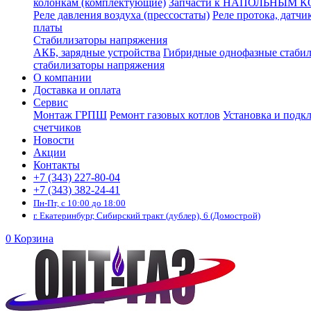
колонкам (комплектующие)
Запчасти к НАПОЛЬНЫМ 
Реле давления воздуха (прессостаты)
Реле протока, датчи
платы
Стабилизаторы напряжения
АКБ, зарядные устройства
Гибридные однофазные стаби
стабилизаторы напряжения
О компании
Доставка и оплата
Сервис
Монтаж ГРПШ
Ремонт газовых котлов
Установка и подк
счетчиков
Новости
Акции
Контакты
+7 (343) 227-80-04
+7 (343) 382-24-41
Пн-Пт, с 10:00 до 18:00
г. Екатеринбург, Сибирский тракт (дублер), 6 (Домострой)
0
Корзина