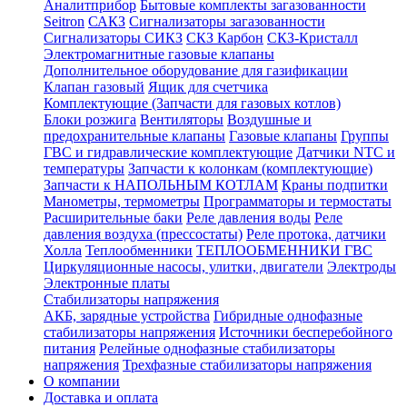
Аналитприбор
Бытовые комплекты загазованности
Seitron
САКЗ
Сигнализаторы загазованности
Сигнализаторы СИКЗ
СКЗ Карбон
СКЗ-Кристалл
Электромагнитные газовые клапаны
Дополнительное оборудование для газификации
Клапан газовый
Ящик для счетчика
Комплектующие (Запчасти для газовых котлов)
Блоки розжига
Вентиляторы
Воздушные и
предохранительные клапаны
Газовые клапаны
Группы
ГВС и гидравлические комплектующие
Датчики NTC и
температуры
Запчасти к колонкам (комплектующие)
Запчасти к НАПОЛЬНЫМ КОТЛАМ
Краны подпитки
Манометры, термометры
Программаторы и термостаты
Расширительные баки
Реле давления воды
Реле
давления воздуха (прессостаты)
Реле протока, датчики
Холла
Теплообменники
ТЕПЛООБМЕННИКИ ГВС
Циркуляционные насосы, улитки, двигатели
Электроды
Электронные платы
Стабилизаторы напряжения
АКБ, зарядные устройства
Гибридные однофазные
стабилизаторы напряжения
Источники бесперебойного
питания
Релейные однофазные стабилизаторы
напряжения
Трехфазные стабилизаторы напряжения
О компании
Доставка и оплата