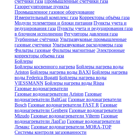
счетчики газа
Промышленные счетчики газа
Газорегуляторные пункты
Промышленное газовое оборудование
Измерительный комплекс газа
Корректоры объёма газа
Модули телеметрии и блоки питания
Пункты учета и
редуцирования газа
Пункты учета и редуцирования газа
в блочном исполнении
Регуляторы давления газа
Турбинные счётчики
Ультразвуковые промышленные
газовые счетчики
Ультразвуковые расходомеры газа
Фильтры газовые
Фильтры магнитные
Электронные
корректоры объема газа
Бойлеры
Бойлеры косвенного нагрева
Бойлеры нагрева воды
Ariston
Бойлеры нагрева воды BAXI
Бойлеры нагрева
воды Federica Bugatti
Бойлеры нагрева воды
VIESSMANN
Бойлеры нагрева воды Rispa
Газовые водонагреватели
Газовые водонагреватели Ariston
Газовые
водонагреватели BaltGaz
Газовые водонагреватели
Bosch
Газовые водонагреватели FAST R
Газовые
водонагреватели Genberg
Газовые водонагреватели
Mizudo
Газовые водонагреватели Vilterm
Газовые
водонагреватели ЛарГаз
Газовые водонагреватели
Лемакс
Газовые водонагреватели MORA-TOP
Системы контроля загазованности