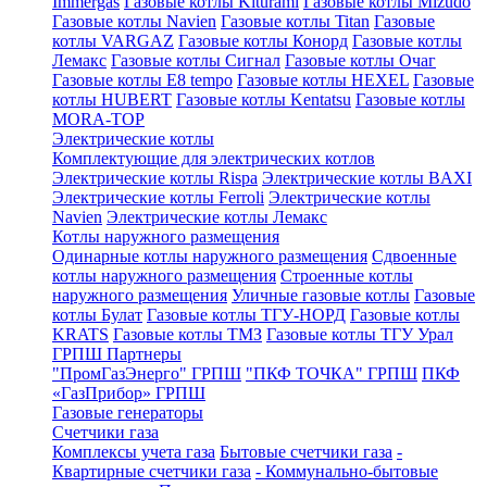
Immergas
Газовые котлы Kiturami
Газовые котлы Mizudo
Газовые котлы Navien
Газовые котлы Titan
Газовые
котлы VARGAZ
Газовые котлы Конорд
Газовые котлы
Лемакс
Газовые котлы Сигнал
Газовые котлы Очаг
Газовые котлы E8 tempo
Газовые котлы HEXEL
Газовые
котлы HUBERT
Газовые котлы Kentatsu
Газовые котлы
MORA-TOP
Электрические котлы
Комплектующие для электрических котлов
Электрические котлы Rispa
Электрические котлы BAXI
Электрические котлы Ferroli
Электрические котлы
Navien
Электрические котлы Лемакс
Котлы наружного размещения
Одинарные котлы наружного размещения
Сдвоенные
котлы наружного размещения
Строенные котлы
наружного размещения
Уличные газовые котлы
Газовые
котлы Булат
Газовые котлы ТГУ-НОРД
Газовые котлы
KRATS
Газовые котлы ТМЗ
Газовые котлы ТГУ Урал
ГРПШ Партнеры
"ПромГазЭнерго" ГРПШ
"ПКФ ТОЧКА" ГРПШ
ПКФ
«ГазПрибор» ГРПШ
Газовые генераторы
Счетчики газа
Комплексы учета газа
Бытовые счетчики газа
-
Квартирные счетчики газа
- Коммунально-бытовые