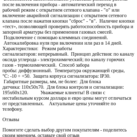
после включения прибора - автоматический переход в
рабочий режим с открытием сетевого клапана - "о" или
включение аварийной сигнализации с открытием сетевого
клапана после нажатия кнопки "сброс" - "в". Наличие кнопки
«тест», позволяющей проверять работоспособность прибора и
запорной арматуры без применения газовых смесей.
Подключение с помощью клеммных соединений.
Автокалибровка нуля при включении или раз в 14 дней.
Характеристики: Режим работы
сигнализаторов: непрерывный. Принцип действия: по каналу
оксида углерода - электрохимический; по каналу горючих
газов - термохимический. Способ забора
пробы: диффузионный. Температура окружающей среды,
°С: -10 ÷ +50. Защита корпуса сигнализатора: IP30.
Габаритные размеры, мм, не более: Для блока
датчика: 110х50х70. Для блока контроля и сигнализации:
195х60х120. Уважаемые клиенты! В связи с
нестабильным курсом доллара и евро цены могут отличаться
от представленных. Актуальные цены уточняйте по
телефону.
Отзывы
Помогите сделать выбор другим покупателям - поделитесь
своим мнением, оставьте свой отзыв