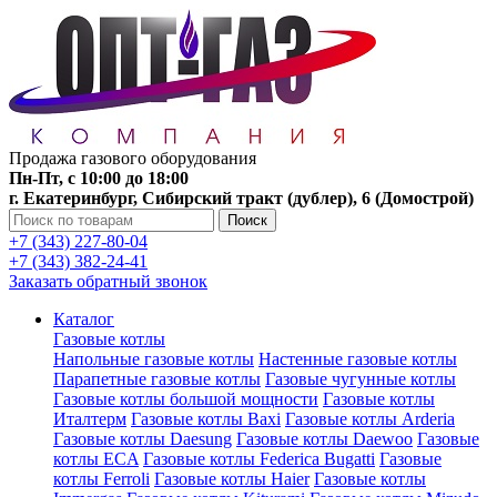
Продажа газового оборудования
Пн-Пт, с 10:00 до 18:00
г. Екатеринбург, Сибирский тракт (дублер), 6 (Домострой)
Поиск
+7 (343) 227-80-04
+7 (343) 382-24-41
Заказать обратный звонок
Каталог
Газовые котлы
Напольные газовые котлы
Настенные газовые котлы
Парапетные газовые котлы
Газовые чугунные котлы
Газовые котлы большой мощности
Газовые котлы
Италтерм
Газовые котлы Baxi
Газовые котлы Arderia
Газовые котлы Daesung
Газовые котлы Daewoo
Газовые
котлы ECA
Газовые котлы Federica Bugatti
Газовые
котлы Ferroli
Газовые котлы Haier
Газовые котлы