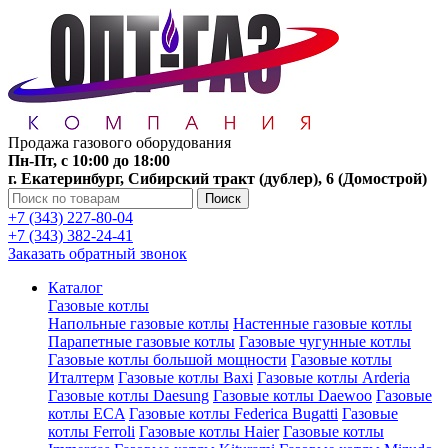
Продажа газового оборудования
Пн-Пт, с 10:00 до 18:00
г. Екатеринбург, Сибирский тракт (дублер), 6 (Домострой)
Поиск
+7 (343) 227-80-04
+7 (343) 382-24-41
Заказать обратный звонок
Каталог
Газовые котлы
Напольные газовые котлы
Настенные газовые котлы
Парапетные газовые котлы
Газовые чугунные котлы
Газовые котлы большой мощности
Газовые котлы
Италтерм
Газовые котлы Baxi
Газовые котлы Arderia
Газовые котлы Daesung
Газовые котлы Daewoo
Газовые
котлы ECA
Газовые котлы Federica Bugatti
Газовые
котлы Ferroli
Газовые котлы Haier
Газовые котлы