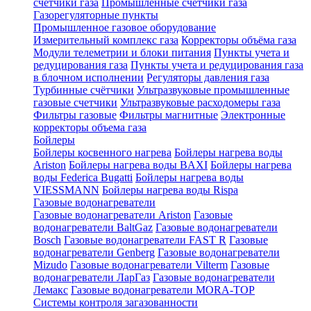
счетчики газа
Промышленные счетчики газа
Газорегуляторные пункты
Промышленное газовое оборудование
Измерительный комплекс газа
Корректоры объёма газа
Модули телеметрии и блоки питания
Пункты учета и
редуцирования газа
Пункты учета и редуцирования газа
в блочном исполнении
Регуляторы давления газа
Турбинные счётчики
Ультразвуковые промышленные
газовые счетчики
Ультразвуковые расходомеры газа
Фильтры газовые
Фильтры магнитные
Электронные
корректоры объема газа
Бойлеры
Бойлеры косвенного нагрева
Бойлеры нагрева воды
Ariston
Бойлеры нагрева воды BAXI
Бойлеры нагрева
воды Federica Bugatti
Бойлеры нагрева воды
VIESSMANN
Бойлеры нагрева воды Rispa
Газовые водонагреватели
Газовые водонагреватели Ariston
Газовые
водонагреватели BaltGaz
Газовые водонагреватели
Bosch
Газовые водонагреватели FAST R
Газовые
водонагреватели Genberg
Газовые водонагреватели
Mizudo
Газовые водонагреватели Vilterm
Газовые
водонагреватели ЛарГаз
Газовые водонагреватели
Лемакс
Газовые водонагреватели MORA-TOP
Системы контроля загазованности