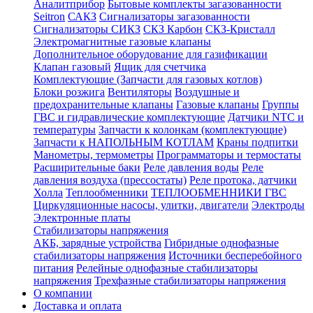
Аналитприбор
Бытовые комплекты загазованности
Seitron
САКЗ
Сигнализаторы загазованности
Сигнализаторы СИКЗ
СКЗ Карбон
СКЗ-Кристалл
Электромагнитные газовые клапаны
Дополнительное оборудование для газификации
Клапан газовый
Ящик для счетчика
Комплектующие (Запчасти для газовых котлов)
Блоки розжига
Вентиляторы
Воздушные и
предохранительные клапаны
Газовые клапаны
Группы
ГВС и гидравлические комплектующие
Датчики NTC и
температуры
Запчасти к колонкам (комплектующие)
Запчасти к НАПОЛЬНЫМ КОТЛАМ
Краны подпитки
Манометры, термометры
Программаторы и термостаты
Расширительные баки
Реле давления воды
Реле
давления воздуха (прессостаты)
Реле протока, датчики
Холла
Теплообменники
ТЕПЛООБМЕННИКИ ГВС
Циркуляционные насосы, улитки, двигатели
Электроды
Электронные платы
Стабилизаторы напряжения
АКБ, зарядные устройства
Гибридные однофазные
стабилизаторы напряжения
Источники бесперебойного
питания
Релейные однофазные стабилизаторы
напряжения
Трехфазные стабилизаторы напряжения
О компании
Доставка и оплата