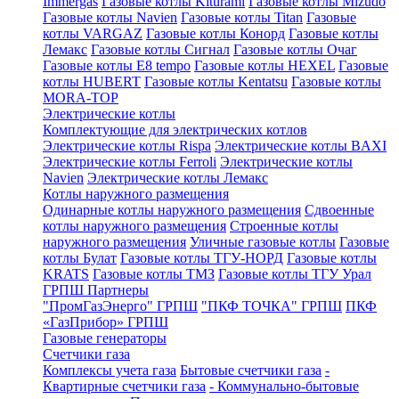
Immergas
Газовые котлы Kiturami
Газовые котлы Mizudo
Газовые котлы Navien
Газовые котлы Titan
Газовые
котлы VARGAZ
Газовые котлы Конорд
Газовые котлы
Лемакс
Газовые котлы Сигнал
Газовые котлы Очаг
Газовые котлы E8 tempo
Газовые котлы HEXEL
Газовые
котлы HUBERT
Газовые котлы Kentatsu
Газовые котлы
MORA-TOP
Электрические котлы
Комплектующие для электрических котлов
Электрические котлы Rispa
Электрические котлы BAXI
Электрические котлы Ferroli
Электрические котлы
Navien
Электрические котлы Лемакс
Котлы наружного размещения
Одинарные котлы наружного размещения
Сдвоенные
котлы наружного размещения
Строенные котлы
наружного размещения
Уличные газовые котлы
Газовые
котлы Булат
Газовые котлы ТГУ-НОРД
Газовые котлы
KRATS
Газовые котлы ТМЗ
Газовые котлы ТГУ Урал
ГРПШ Партнеры
"ПромГазЭнерго" ГРПШ
"ПКФ ТОЧКА" ГРПШ
ПКФ
«ГазПрибор» ГРПШ
Газовые генераторы
Счетчики газа
Комплексы учета газа
Бытовые счетчики газа
-
Квартирные счетчики газа
- Коммунально-бытовые