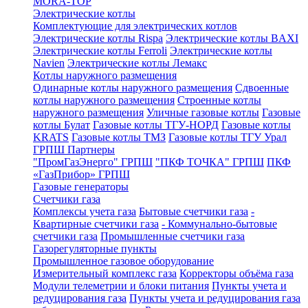
MORA-TOP
Электрические котлы
Комплектующие для электрических котлов
Электрические котлы Rispa
Электрические котлы BAXI
Электрические котлы Ferroli
Электрические котлы
Navien
Электрические котлы Лемакс
Котлы наружного размещения
Одинарные котлы наружного размещения
Сдвоенные
котлы наружного размещения
Строенные котлы
наружного размещения
Уличные газовые котлы
Газовые
котлы Булат
Газовые котлы ТГУ-НОРД
Газовые котлы
KRATS
Газовые котлы ТМЗ
Газовые котлы ТГУ Урал
ГРПШ Партнеры
"ПромГазЭнерго" ГРПШ
"ПКФ ТОЧКА" ГРПШ
ПКФ
«ГазПрибор» ГРПШ
Газовые генераторы
Счетчики газа
Комплексы учета газа
Бытовые счетчики газа
-
Квартирные счетчики газа
- Коммунально-бытовые
счетчики газа
Промышленные счетчики газа
Газорегуляторные пункты
Промышленное газовое оборудование
Измерительный комплекс газа
Корректоры объёма газа
Модули телеметрии и блоки питания
Пункты учета и
редуцирования газа
Пункты учета и редуцирования газа