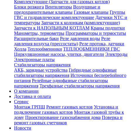
Комплектующие (Запчасти для газовых котлов)
Блоки розжига
Вентиляторы
Воздушные и
предохранительные клапаны
Газовые клапаны
Группы
ГВС и гидравлические комплектующие
Датчики NTC и
температуры
Запчасти к колонкам (комплектующие)
Запчасти к НАПОЛЬНЫМ КОТЛАМ
Краны подпитки
Манометры, термометры
Программаторы и термостаты
Расширительные баки
Реле давления воды
Реле
давления воздуха (прессостаты)
Реле протока, датчики
Холла
Теплообменники
ТЕПЛООБМЕННИКИ ГВС
Циркуляционные насосы, улитки, двигатели
Электроды
Электронные платы
Стабилизаторы напряжения
АКБ, зарядные устройства
Гибридные однофазные
стабилизаторы напряжения
Источники бесперебойного
питания
Релейные однофазные стабилизаторы
напряжения
Трехфазные стабилизаторы напряжения
О компании
Доставка и оплата
Сервис
Монтаж ГРПШ
Ремонт газовых котлов
Установка и
подключение газовых котлов
Монтаж газовой трубы к
дому
Проектирование газоснабжения дома
Поверка и
ремонт газовых счетчиков
Новости