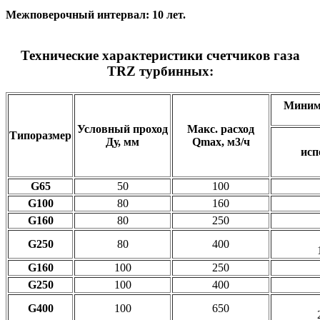
Межповерочный интервал: 10 лет.
Технические характеристики счетчиков газа
TRZ турбинных:
Минима
Условный проход
Макс. расход
Типоразмер
Ду, мм
Qmax, м3/ч
исп
G65
50
100
G100
80
160
G160
80
250
G250
80
400
G160
100
250
G250
100
400
G400
100
650