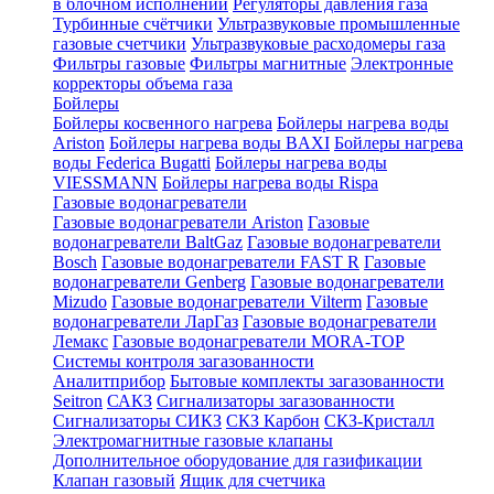
в блочном исполнении
Регуляторы давления газа
Турбинные счётчики
Ультразвуковые промышленные
газовые счетчики
Ультразвуковые расходомеры газа
Фильтры газовые
Фильтры магнитные
Электронные
корректоры объема газа
Бойлеры
Бойлеры косвенного нагрева
Бойлеры нагрева воды
Ariston
Бойлеры нагрева воды BAXI
Бойлеры нагрева
воды Federica Bugatti
Бойлеры нагрева воды
VIESSMANN
Бойлеры нагрева воды Rispa
Газовые водонагреватели
Газовые водонагреватели Ariston
Газовые
водонагреватели BaltGaz
Газовые водонагреватели
Bosch
Газовые водонагреватели FAST R
Газовые
водонагреватели Genberg
Газовые водонагреватели
Mizudo
Газовые водонагреватели Vilterm
Газовые
водонагреватели ЛарГаз
Газовые водонагреватели
Лемакс
Газовые водонагреватели MORA-TOP
Системы контроля загазованности
Аналитприбор
Бытовые комплекты загазованности
Seitron
САКЗ
Сигнализаторы загазованности
Сигнализаторы СИКЗ
СКЗ Карбон
СКЗ-Кристалл
Электромагнитные газовые клапаны
Дополнительное оборудование для газификации
Клапан газовый
Ящик для счетчика