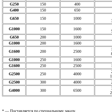
G250
150
400
G400
150
650
G650
150
1000
G1000
150
1600
G650
200
1000
G1000
200
1600
G1600
200
2500
G1000
250
1600
G1600
250
2500
G2500
250
4000
1
G2500
300
4000
G4000
300
6500
2
* — Поставляется по специальному заказу.