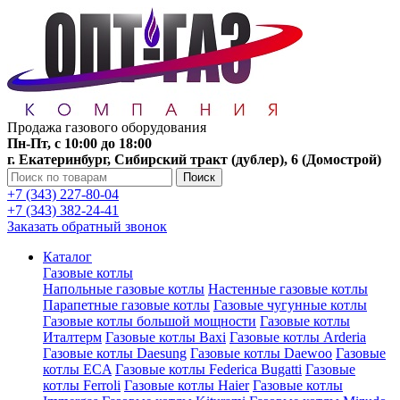
Продажа газового оборудования
Пн-Пт, с 10:00 до 18:00
г. Екатеринбург, Сибирский тракт (дублер), 6 (Домострой)
Поиск
+7 (343) 227-80-04
+7 (343) 382-24-41
Заказать обратный звонок
Каталог
Газовые котлы
Напольные газовые котлы
Настенные газовые котлы
Парапетные газовые котлы
Газовые чугунные котлы
Газовые котлы большой мощности
Газовые котлы
Италтерм
Газовые котлы Baxi
Газовые котлы Arderia
Газовые котлы Daesung
Газовые котлы Daewoo
Газовые
котлы ECA
Газовые котлы Federica Bugatti
Газовые
котлы Ferroli
Газовые котлы Haier
Газовые котлы