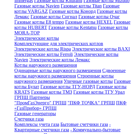
Immergas
Газовые котлы Kiturami
Газовые котлы Mizudo
Газовые котлы Navien
Газовые котлы Titan
Газовые
котлы VARGAZ
Газовые котлы Конорд
Газовые котлы
Лемакс
Газовые котлы Сигнал
Газовые котлы Очаг
Газовые котлы E8 tempo
Газовые котлы HEXEL
Газовые
котлы HUBERT
Газовые котлы Kentatsu
Газовые котлы
MORA-TOP
Электрические котлы
Комплектующие для электрических котлов
Электрические котлы Rispa
Электрические котлы BAXI
Электрические котлы Ferroli
Электрические котлы
Navien
Электрические котлы Лемакс
Котлы наружного размещения
Одинарные котлы наружного размещения
Сдвоенные
котлы наружного размещения
Строенные котлы
наружного размещения
Уличные газовые котлы
Газовые
котлы Булат
Газовые котлы ТГУ-НОРД
Газовые котлы
KRATS
Газовые котлы ТМЗ
Газовые котлы ТГУ Урал
ГРПШ Партнеры
"ПромГазЭнерго" ГРПШ
"ПКФ ТОЧКА" ГРПШ
ПКФ
«ГазПрибор» ГРПШ
Газовые генераторы
Счетчики газа
Комплексы учета газа
Бытовые счетчики газа
-
Квартирные счетчики газа
- Коммунально-бытовые