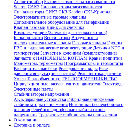
Аналитприбор
Бытовые комплекты загазованности
Seitron
САКЗ
Сигнализаторы загазованности
Сигнализаторы СИКЗ
СКЗ Карбон
СКЗ-Кристалл
Электромагнитные газовые клапаны
Дополнительное оборудование для газификации
Клапан газовый
Ящик для счетчика
Комплектующие (Запчасти для газовых котлов)
Блоки розжига
Вентиляторы
Воздушные и
предохранительные клапаны
Газовые клапаны
Группы
ГВС и гидравлические комплектующие
Датчики NTC и
температуры
Запчасти к колонкам (комплектующие)
Запчасти к НАПОЛЬНЫМ КОТЛАМ
Краны подпитки
Манометры, термометры
Программаторы и термостаты
Расширительные баки
Реле давления воды
Реле
давления воздуха (прессостаты)
Реле протока, датчики
Холла
Теплообменники
ТЕПЛООБМЕННИКИ ГВС
Циркуляционные насосы, улитки, двигатели
Электроды
Электронные платы
Стабилизаторы напряжения
АКБ, зарядные устройства
Гибридные однофазные
стабилизаторы напряжения
Источники бесперебойного
питания
Релейные однофазные стабилизаторы
напряжения
Трехфазные стабилизаторы напряжения
О компании
Доставка и оплата