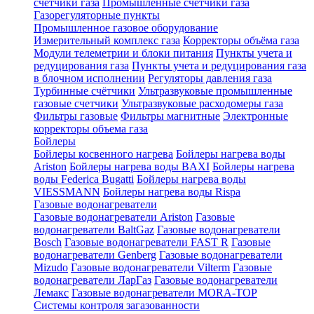
счетчики газа
Промышленные счетчики газа
Газорегуляторные пункты
Промышленное газовое оборудование
Измерительный комплекс газа
Корректоры объёма газа
Модули телеметрии и блоки питания
Пункты учета и
редуцирования газа
Пункты учета и редуцирования газа
в блочном исполнении
Регуляторы давления газа
Турбинные счётчики
Ультразвуковые промышленные
газовые счетчики
Ультразвуковые расходомеры газа
Фильтры газовые
Фильтры магнитные
Электронные
корректоры объема газа
Бойлеры
Бойлеры косвенного нагрева
Бойлеры нагрева воды
Ariston
Бойлеры нагрева воды BAXI
Бойлеры нагрева
воды Federica Bugatti
Бойлеры нагрева воды
VIESSMANN
Бойлеры нагрева воды Rispa
Газовые водонагреватели
Газовые водонагреватели Ariston
Газовые
водонагреватели BaltGaz
Газовые водонагреватели
Bosch
Газовые водонагреватели FAST R
Газовые
водонагреватели Genberg
Газовые водонагреватели
Mizudo
Газовые водонагреватели Vilterm
Газовые
водонагреватели ЛарГаз
Газовые водонагреватели
Лемакс
Газовые водонагреватели MORA-TOP
Системы контроля загазованности