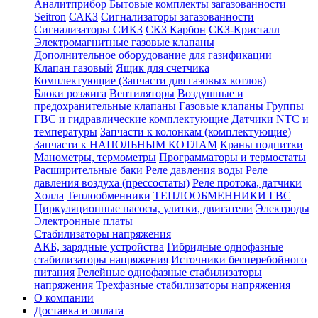
Аналитприбор
Бытовые комплекты загазованности
Seitron
САКЗ
Сигнализаторы загазованности
Сигнализаторы СИКЗ
СКЗ Карбон
СКЗ-Кристалл
Электромагнитные газовые клапаны
Дополнительное оборудование для газификации
Клапан газовый
Ящик для счетчика
Комплектующие (Запчасти для газовых котлов)
Блоки розжига
Вентиляторы
Воздушные и
предохранительные клапаны
Газовые клапаны
Группы
ГВС и гидравлические комплектующие
Датчики NTC и
температуры
Запчасти к колонкам (комплектующие)
Запчасти к НАПОЛЬНЫМ КОТЛАМ
Краны подпитки
Манометры, термометры
Программаторы и термостаты
Расширительные баки
Реле давления воды
Реле
давления воздуха (прессостаты)
Реле протока, датчики
Холла
Теплообменники
ТЕПЛООБМЕННИКИ ГВС
Циркуляционные насосы, улитки, двигатели
Электроды
Электронные платы
Стабилизаторы напряжения
АКБ, зарядные устройства
Гибридные однофазные
стабилизаторы напряжения
Источники бесперебойного
питания
Релейные однофазные стабилизаторы
напряжения
Трехфазные стабилизаторы напряжения
О компании
Доставка и оплата