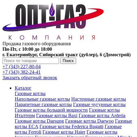
Продажа газового оборудования
Пн-Пт, с 10:00 до 18:00
г. Екатеринбург, Сибирский тракт (дублер), 6 (Домострой)
Поиск
+7 (343) 227-80-04
+7 (343) 382-24-41
Заказать обратный звонок
Каталог
Газовые котлы
Напольные газовые котлы
Настенные газовые котлы
Парапетные газовые котлы
Газовые чугунные котлы
Газовые котлы большой мощности
Газовые котлы
Италтерм
Газовые котлы Baxi
Газовые котлы Arderia
Газовые котлы Daesung
Газовые котлы Daewoo
Газовые
котлы ECA
Газовые котлы Federica Bugatti
Газовые
котлы Ferroli
Газовые котлы Haier
Газовые котлы