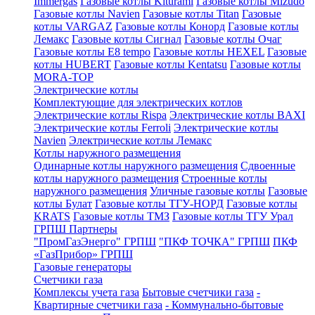
Immergas
Газовые котлы Kiturami
Газовые котлы Mizudo
Газовые котлы Navien
Газовые котлы Titan
Газовые
котлы VARGAZ
Газовые котлы Конорд
Газовые котлы
Лемакс
Газовые котлы Сигнал
Газовые котлы Очаг
Газовые котлы E8 tempo
Газовые котлы HEXEL
Газовые
котлы HUBERT
Газовые котлы Kentatsu
Газовые котлы
MORA-TOP
Электрические котлы
Комплектующие для электрических котлов
Электрические котлы Rispa
Электрические котлы BAXI
Электрические котлы Ferroli
Электрические котлы
Navien
Электрические котлы Лемакс
Котлы наружного размещения
Одинарные котлы наружного размещения
Сдвоенные
котлы наружного размещения
Строенные котлы
наружного размещения
Уличные газовые котлы
Газовые
котлы Булат
Газовые котлы ТГУ-НОРД
Газовые котлы
KRATS
Газовые котлы ТМЗ
Газовые котлы ТГУ Урал
ГРПШ Партнеры
"ПромГазЭнерго" ГРПШ
"ПКФ ТОЧКА" ГРПШ
ПКФ
«ГазПрибор» ГРПШ
Газовые генераторы
Счетчики газа
Комплексы учета газа
Бытовые счетчики газа
-
Квартирные счетчики газа
- Коммунально-бытовые