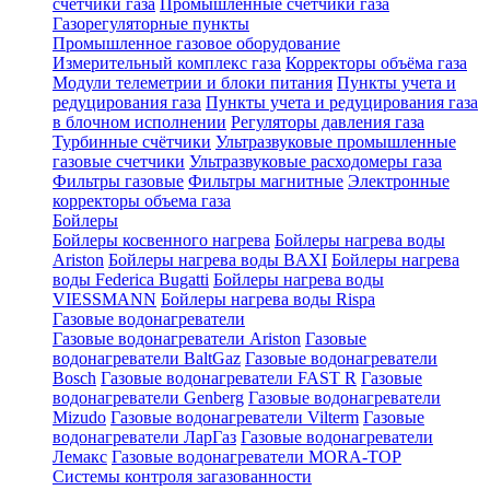
счетчики газа
Промышленные счетчики газа
Газорегуляторные пункты
Промышленное газовое оборудование
Измерительный комплекс газа
Корректоры объёма газа
Модули телеметрии и блоки питания
Пункты учета и
редуцирования газа
Пункты учета и редуцирования газа
в блочном исполнении
Регуляторы давления газа
Турбинные счётчики
Ультразвуковые промышленные
газовые счетчики
Ультразвуковые расходомеры газа
Фильтры газовые
Фильтры магнитные
Электронные
корректоры объема газа
Бойлеры
Бойлеры косвенного нагрева
Бойлеры нагрева воды
Ariston
Бойлеры нагрева воды BAXI
Бойлеры нагрева
воды Federica Bugatti
Бойлеры нагрева воды
VIESSMANN
Бойлеры нагрева воды Rispa
Газовые водонагреватели
Газовые водонагреватели Ariston
Газовые
водонагреватели BaltGaz
Газовые водонагреватели
Bosch
Газовые водонагреватели FAST R
Газовые
водонагреватели Genberg
Газовые водонагреватели
Mizudo
Газовые водонагреватели Vilterm
Газовые
водонагреватели ЛарГаз
Газовые водонагреватели
Лемакс
Газовые водонагреватели MORA-TOP
Системы контроля загазованности