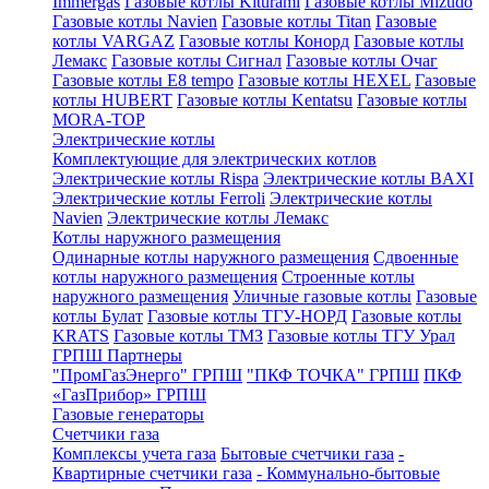
Immergas
Газовые котлы Kiturami
Газовые котлы Mizudo
Газовые котлы Navien
Газовые котлы Titan
Газовые
котлы VARGAZ
Газовые котлы Конорд
Газовые котлы
Лемакс
Газовые котлы Сигнал
Газовые котлы Очаг
Газовые котлы E8 tempo
Газовые котлы HEXEL
Газовые
котлы HUBERT
Газовые котлы Kentatsu
Газовые котлы
MORA-TOP
Электрические котлы
Комплектующие для электрических котлов
Электрические котлы Rispa
Электрические котлы BAXI
Электрические котлы Ferroli
Электрические котлы
Navien
Электрические котлы Лемакс
Котлы наружного размещения
Одинарные котлы наружного размещения
Сдвоенные
котлы наружного размещения
Строенные котлы
наружного размещения
Уличные газовые котлы
Газовые
котлы Булат
Газовые котлы ТГУ-НОРД
Газовые котлы
KRATS
Газовые котлы ТМЗ
Газовые котлы ТГУ Урал
ГРПШ Партнеры
"ПромГазЭнерго" ГРПШ
"ПКФ ТОЧКА" ГРПШ
ПКФ
«ГазПрибор» ГРПШ
Газовые генераторы
Счетчики газа
Комплексы учета газа
Бытовые счетчики газа
-
Квартирные счетчики газа
- Коммунально-бытовые