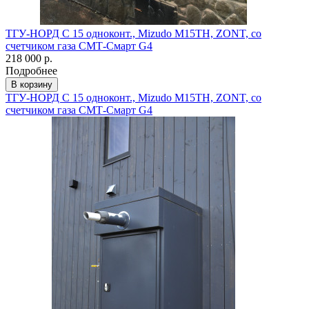
ТГУ-НОРД С 15 одноконт., Mizudo M15TH, ZONT, со
счетчиком газа СМТ-Смарт G4
218 000 р.
Подробнее
В корзину
ТГУ-НОРД С 15 одноконт., Mizudo M15TH, ZONT, со
счетчиком газа СМТ-Смарт G4