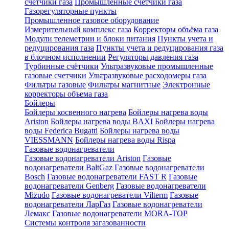
счетчики газа
Промышленные счетчики газа
Газорегуляторные пункты
Промышленное газовое оборудование
Измерительный комплекс газа
Корректоры объёма газа
Модули телеметрии и блоки питания
Пункты учета и
редуцирования газа
Пункты учета и редуцирования газа
в блочном исполнении
Регуляторы давления газа
Турбинные счётчики
Ультразвуковые промышленные
газовые счетчики
Ультразвуковые расходомеры газа
Фильтры газовые
Фильтры магнитные
Электронные
корректоры объема газа
Бойлеры
Бойлеры косвенного нагрева
Бойлеры нагрева воды
Ariston
Бойлеры нагрева воды BAXI
Бойлеры нагрева
воды Federica Bugatti
Бойлеры нагрева воды
VIESSMANN
Бойлеры нагрева воды Rispa
Газовые водонагреватели
Газовые водонагреватели Ariston
Газовые
водонагреватели BaltGaz
Газовые водонагреватели
Bosch
Газовые водонагреватели FAST R
Газовые
водонагреватели Genberg
Газовые водонагреватели
Mizudo
Газовые водонагреватели Vilterm
Газовые
водонагреватели ЛарГаз
Газовые водонагреватели
Лемакс
Газовые водонагреватели MORA-TOP
Системы контроля загазованности