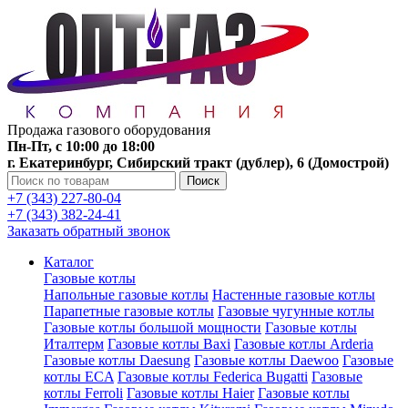
Продажа газового оборудования
Пн-Пт, с 10:00 до 18:00
г. Екатеринбург, Сибирский тракт (дублер), 6 (Домострой)
Поиск
+7 (343) 227-80-04
+7 (343) 382-24-41
Заказать обратный звонок
Каталог
Газовые котлы
Напольные газовые котлы
Настенные газовые котлы
Парапетные газовые котлы
Газовые чугунные котлы
Газовые котлы большой мощности
Газовые котлы
Италтерм
Газовые котлы Baxi
Газовые котлы Arderia
Газовые котлы Daesung
Газовые котлы Daewoo
Газовые
котлы ECA
Газовые котлы Federica Bugatti
Газовые
котлы Ferroli
Газовые котлы Haier
Газовые котлы