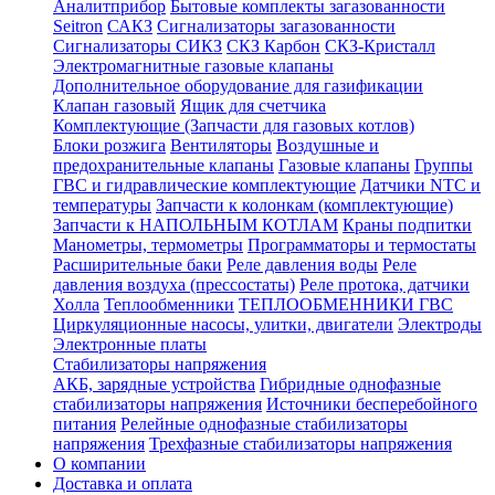
Аналитприбор
Бытовые комплекты загазованности
Seitron
САКЗ
Сигнализаторы загазованности
Сигнализаторы СИКЗ
СКЗ Карбон
СКЗ-Кристалл
Электромагнитные газовые клапаны
Дополнительное оборудование для газификации
Клапан газовый
Ящик для счетчика
Комплектующие (Запчасти для газовых котлов)
Блоки розжига
Вентиляторы
Воздушные и
предохранительные клапаны
Газовые клапаны
Группы
ГВС и гидравлические комплектующие
Датчики NTC и
температуры
Запчасти к колонкам (комплектующие)
Запчасти к НАПОЛЬНЫМ КОТЛАМ
Краны подпитки
Манометры, термометры
Программаторы и термостаты
Расширительные баки
Реле давления воды
Реле
давления воздуха (прессостаты)
Реле протока, датчики
Холла
Теплообменники
ТЕПЛООБМЕННИКИ ГВС
Циркуляционные насосы, улитки, двигатели
Электроды
Электронные платы
Стабилизаторы напряжения
АКБ, зарядные устройства
Гибридные однофазные
стабилизаторы напряжения
Источники бесперебойного
питания
Релейные однофазные стабилизаторы
напряжения
Трехфазные стабилизаторы напряжения
О компании
Доставка и оплата