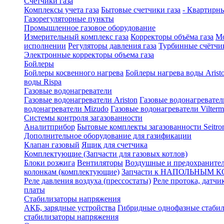
Счетчики газа
Комплексы учета газа
Бытовые счетчики газа
- Квартирны
Газорегуляторные пункты
Промышленное газовое оборудование
Измерительный комплекс газа
Корректоры объёма газа
Мо
исполнении
Регуляторы давления газа
Турбинные счётчи
Электронные корректоры объема газа
Бойлеры
Бойлеры косвенного нагрева
Бойлеры нагрева воды Arist
воды Rispa
Газовые водонагреватели
Газовые водонагреватели Ariston
Газовые водонагревател
водонагреватели Mizudo
Газовые водонагреватели Vilterm
Системы контроля загазованности
Аналитприбор
Бытовые комплекты загазованности Seitro
Дополнительное оборудование для газификации
Клапан газовый
Ящик для счетчика
Комплектующие (Запчасти для газовых котлов)
Блоки розжига
Вентиляторы
Воздушные и предохраните
колонкам (комплектующие)
Запчасти к НАПОЛЬНЫМ 
Реле давления воздуха (прессостаты)
Реле протока, датчи
платы
Стабилизаторы напряжения
АКБ, зарядные устройства
Гибридные однофазные стаби
стабилизаторы напряжения