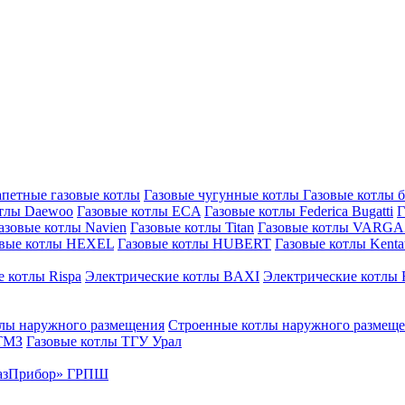
петные газовые котлы
Газовые чугунные котлы
Газовые котлы 
отлы Daewoo
Газовые котлы ECA
Газовые котлы Federica Bugatti
Г
азовые котлы Navien
Газовые котлы Titan
Газовые котлы VARG
овые котлы HEXEL
Газовые котлы HUBERT
Газовые котлы Kenta
 котлы Rispa
Электрические котлы BAXI
Электрические котлы F
лы наружного размещения
Строенные котлы наружного размещ
 ТМЗ
Газовые котлы ТГУ Урал
азПрибор» ГРПШ