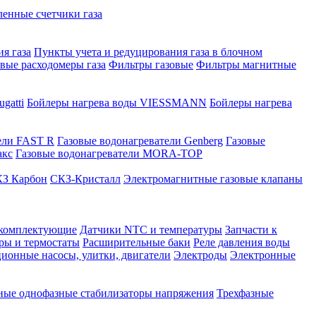
нные счетчики газа
я газа
Пункты учета и редуцирования газа в блочном
овые расходомеры газа
Фильтры газовые
Фильтры магнитные
gatti
Бойлеры нагрева воды VIESSMANN
Бойлеры нагрева
ели FAST R
Газовые водонагреватели Genberg
Газовые
акс
Газовые водонагреватели MORA-TOP
З Карбон
СКЗ-Кристалл
Электромагнитные газовые клапаны
 комплектующие
Датчики NTC и температуры
Запчасти к
ры и термостаты
Расширительные баки
Реле давления воды
ионные насосы, улитки, двигатели
Электроды
Электронные
ные однофазные стабилизаторы напряжения
Трехфазные