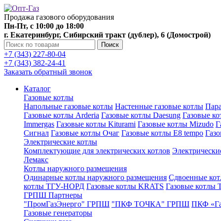
Продажа газового оборудования
Пн-Пт, с 10:00 до 18:00
г. Екатеринбург, Сибирский тракт (дублер), 6 (Домострой)
Поиск
+7 (343) 227-80-04
+7 (343) 382-24-41
Заказать обратный звонок
Каталог
Газовые котлы
Напольные газовые котлы
Настенные газовые котлы
Пара
Газовые котлы Arderia
Газовые котлы Daesung
Газовые к
Immergas
Газовые котлы Kiturami
Газовые котлы Mizudo
Г
Сигнал
Газовые котлы Очаг
Газовые котлы E8 tempo
Газ
Электрические котлы
Комплектующие для электрических котлов
Электрические
Лемакс
Котлы наружного размещения
Одинарные котлы наружного размещения
Сдвоенные кот
котлы ТГУ-НОРД
Газовые котлы KRATS
Газовые котлы
ГРПШ Партнеры
"ПромГазЭнерго" ГРПШ
"ПКФ ТОЧКА" ГРПШ
ПКФ «Г
Газовые генераторы