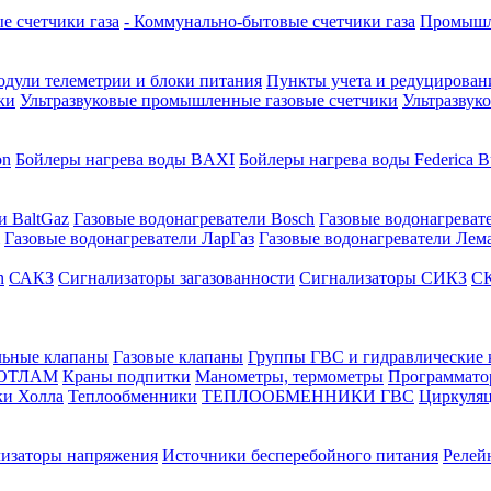
е счетчики газа
- Коммунально-бытовые счетчики газа
Промышле
дули телеметрии и блоки питания
Пункты учета и редуцировани
ки
Ультразвуковые промышленные газовые счетчики
Ультразвук
on
Бойлеры нагрева воды BAXI
Бойлеры нагрева воды Federica Bu
и BaltGaz
Газовые водонагреватели Bosch
Газовые водонагреват
Газовые водонагреватели ЛарГаз
Газовые водонагреватели Лем
n
САКЗ
Сигнализаторы загазованности
Сигнализаторы СИКЗ
СК
льные клапаны
Газовые клапаны
Группы ГВС и гидравлические
КОТЛАМ
Краны подпитки
Манометры, термометры
Программато
ки Холла
Теплообменники
ТЕПЛООБМЕННИКИ ГВС
Циркуляц
лизаторы напряжения
Источники бесперебойного питания
Релей