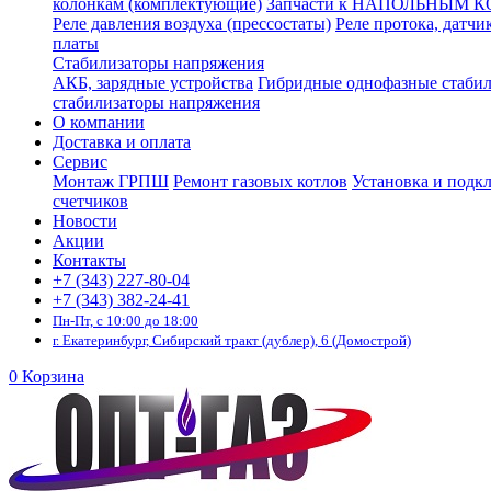
колонкам (комплектующие)
Запчасти к НАПОЛЬНЫМ 
Реле давления воздуха (прессостаты)
Реле протока, датчи
платы
Стабилизаторы напряжения
АКБ, зарядные устройства
Гибридные однофазные стаби
стабилизаторы напряжения
О компании
Доставка и оплата
Сервис
Монтаж ГРПШ
Ремонт газовых котлов
Установка и подк
счетчиков
Новости
Акции
Контакты
+7 (343) 227-80-04
+7 (343) 382-24-41
Пн-Пт, с 10:00 до 18:00
г. Екатеринбург, Сибирский тракт (дублер), 6 (Домострой)
0
Корзина