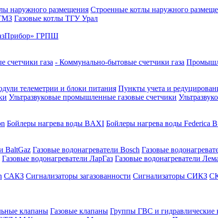
лы наружного размещения
Строенные котлы наружного размещ
 ТМЗ
Газовые котлы ТГУ Урал
азПрибор» ГРПШ
е счетчики газа
- Коммунально-бытовые счетчики газа
Промышле
дули телеметрии и блоки питания
Пункты учета и редуцировани
ки
Ультразвуковые промышленные газовые счетчики
Ультразвук
on
Бойлеры нагрева воды BAXI
Бойлеры нагрева воды Federica Bu
и BaltGaz
Газовые водонагреватели Bosch
Газовые водонагреват
Газовые водонагреватели ЛарГаз
Газовые водонагреватели Лем
n
САКЗ
Сигнализаторы загазованности
Сигнализаторы СИКЗ
СК
льные клапаны
Газовые клапаны
Группы ГВС и гидравлические