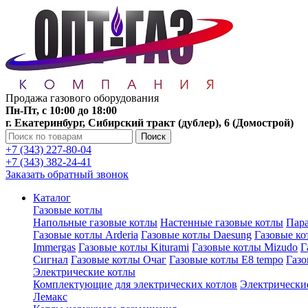
Продажа газового оборудования
Пн-Пт, с 10:00 до 18:00
г. Екатеринбург, Сибирский тракт (дублер), 6 (Домострой)
Поиск
+7 (343) 227-80-04
+7 (343) 382-24-41
Заказать обратный звонок
Каталог
Газовые котлы
Напольные газовые котлы
Настенные газовые котлы
Пара
Газовые котлы Arderia
Газовые котлы Daesung
Газовые к
Immergas
Газовые котлы Kiturami
Газовые котлы Mizudo
Г
Сигнал
Газовые котлы Очаг
Газовые котлы E8 tempo
Газ
Электрические котлы
Комплектующие для электрических котлов
Электрические
Лемакс