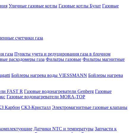
ения
Уличные газовые котлы
Газовые котлы Булат
Газовые
нные счетчики газа
я газа
Пункты учета и редуцирования газа в блочном
овые расходомеры газа
Фильтры газовые
Фильтры магнитные
gatti
Бойлеры нагрева воды VIESSMANN
Бойлеры нагрева
ели FAST R
Газовые водонагреватели Genberg
Газовые
акс
Газовые водонагреватели MORA-TOP
З Карбон
СКЗ-Кристалл
Электромагнитные газовые клапаны
 комплектующие
Датчики NTC и температуры
Запчасти к