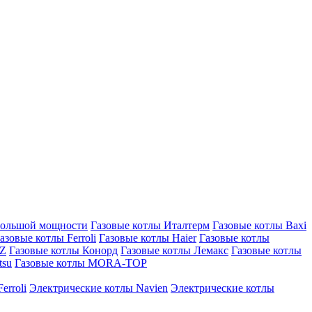
большой мощности
Газовые котлы Италтерм
Газовые котлы Baxi
азовые котлы Ferroli
Газовые котлы Haier
Газовые котлы
AZ
Газовые котлы Конорд
Газовые котлы Лемакс
Газовые котлы
tsu
Газовые котлы MORA-TOP
erroli
Электрические котлы Navien
Электрические котлы