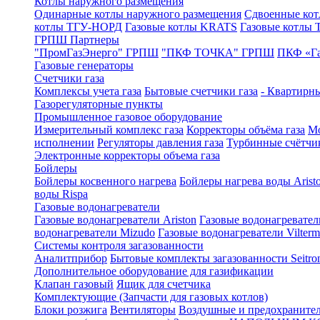
Котлы наружного размещения
Одинарные котлы наружного размещения
Сдвоенные кот
котлы ТГУ-НОРД
Газовые котлы KRATS
Газовые котлы
ГРПШ Партнеры
"ПромГазЭнерго" ГРПШ
"ПКФ ТОЧКА" ГРПШ
ПКФ «Г
Газовые генераторы
Счетчики газа
Комплексы учета газа
Бытовые счетчики газа
- Квартирны
Газорегуляторные пункты
Промышленное газовое оборудование
Измерительный комплекс газа
Корректоры объёма газа
Мо
исполнении
Регуляторы давления газа
Турбинные счётчи
Электронные корректоры объема газа
Бойлеры
Бойлеры косвенного нагрева
Бойлеры нагрева воды Arist
воды Rispa
Газовые водонагреватели
Газовые водонагреватели Ariston
Газовые водонагревател
водонагреватели Mizudo
Газовые водонагреватели Vilterm
Системы контроля загазованности
Аналитприбор
Бытовые комплекты загазованности Seitro
Дополнительное оборудование для газификации
Клапан газовый
Ящик для счетчика
Комплектующие (Запчасти для газовых котлов)
Блоки розжига
Вентиляторы
Воздушные и предохраните