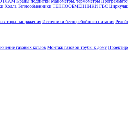
КОТЛАМ
Краны подпитки
Манометры, термометры
Программато
ки Холла
Теплообменники
ТЕПЛООБМЕННИКИ ГВС
Циркуляц
лизаторы напряжения
Источники бесперебойного питания
Релей
лючение газовых котлов
Монтаж газовой трубы к дому
Проектир