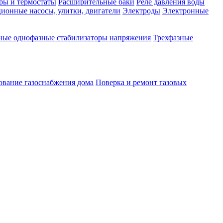
ры и термостаты
Расширительные баки
Реле давления воды
ионные насосы, улитки, двигатели
Электроды
Электронные
ные однофазные стабилизаторы напряжения
Трехфазные
ование газоснабжения дома
Поверка и ремонт газовых