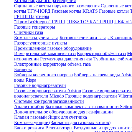
Котлы наружного размещения
Одинарные котлы наружного размещения
Сдвоенные кот
котлы ТГУ-НОРД
Газовые котлы KRATS
Газовые котлы
ГРПШ Партнеры
"ПромГазЭнерго" ГРПШ
"ПКФ ТОЧКА" ГРПШ
ПКФ «Г
Газовые генераторы
Счетчики газа
Комплексы учета газа
Бытовые счетчики газа
- Квартирны
Газорегуляторные пункты
Промышленное газовое оборудование
Измерительный комплекс газа
Корректоры объёма газа
Мо
исполнении
Регуляторы давления газа
Турбинные счётчи
Электронные корректоры объема газа
Бойлеры
Бойлеры косвенного нагрева
Бойлеры нагрева воды Arist
воды Rispa
Газовые водонагреватели
Газовые водонагреватели Ariston
Газовые водонагревател
водонагреватели Mizudo
Газовые водонагреватели Vilterm
Системы контроля загазованности
Аналитприбор
Бытовые комплекты загазованности Seitro
Дополнительное оборудование для газификации
Клапан газовый
Ящик для счетчика
Комплектующие (Запчасти для газовых котлов)
Блоки розжига
Вентиляторы
Воздушные и предохраните