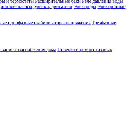
ры и термостаты
Расширительные баки
Реле давления воды
ионные насосы, улитки, двигатели
Электроды
Электронные
ные однофазные стабилизаторы напряжения
Трехфазные
ование газоснабжения дома
Поверка и ремонт газовых