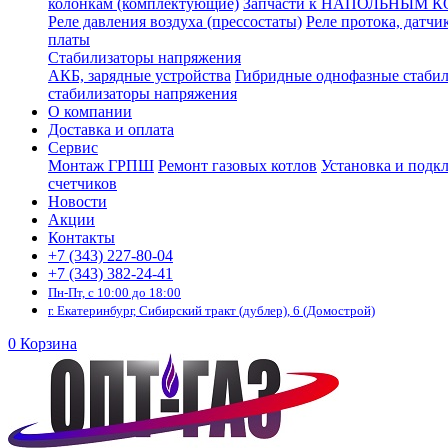
колонкам (комплектующие)
Запчасти к НАПОЛЬНЫМ 
Реле давления воздуха (прессостаты)
Реле протока, датчи
платы
Стабилизаторы напряжения
АКБ, зарядные устройства
Гибридные однофазные стаби
стабилизаторы напряжения
О компании
Доставка и оплата
Сервис
Монтаж ГРПШ
Ремонт газовых котлов
Установка и подк
счетчиков
Новости
Акции
Контакты
+7 (343) 227-80-04
+7 (343) 382-24-41
Пн-Пт, с 10:00 до 18:00
г. Екатеринбург, Сибирский тракт (дублер), 6 (Домострой)
0
Корзина