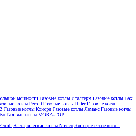
большой мощности
Газовые котлы Италтерм
Газовые котлы Baxi
азовые котлы Ferroli
Газовые котлы Haier
Газовые котлы
AZ
Газовые котлы Конорд
Газовые котлы Лемакс
Газовые котлы
tsu
Газовые котлы MORA-TOP
erroli
Электрические котлы Navien
Электрические котлы