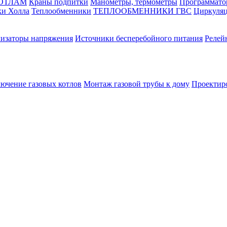
КОТЛАМ
Краны подпитки
Манометры, термометры
Программато
ки Холла
Теплообменники
ТЕПЛООБМЕННИКИ ГВС
Циркуляц
лизаторы напряжения
Источники бесперебойного питания
Релей
лючение газовых котлов
Монтаж газовой трубы к дому
Проектир