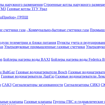
лы наружного размещения
Строенные котлы наружного размещ
 ТМЗ
Газовые котлы ТГУ Урал
азПрибор» ГРПШ
е счетчики газа
- Коммунально-бытовые счетчики газа
Промышле
дули телеметрии и блоки питания
Пункты учета и редуцировани
ки
Ультразвуковые промышленные газовые счетчики
Ультразвук
on
Бойлеры нагрева воды BAXI
Бойлеры нагрева воды Federica Bu
и BaltGaz
Газовые водонагреватели Bosch
Газовые водонагреват
Газовые водонагреватели ЛарГаз
Газовые водонагреватели Лем
n
САКЗ
Сигнализаторы загазованности
Сигнализаторы СИКЗ
СК
льные клапаны
Газовые клапаны
Группы ГВС и гидравлические