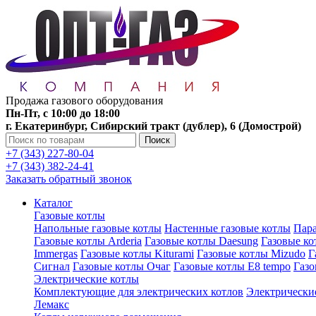
Продажа газового оборудования
Пн-Пт, с 10:00 до 18:00
г. Екатеринбург, Сибирский тракт (дублер), 6 (Домострой)
Поиск
+7 (343) 227-80-04
+7 (343) 382-24-41
Заказать обратный звонок
Каталог
Газовые котлы
Напольные газовые котлы
Настенные газовые котлы
Пара
Газовые котлы Arderia
Газовые котлы Daesung
Газовые к
Immergas
Газовые котлы Kiturami
Газовые котлы Mizudo
Г
Сигнал
Газовые котлы Очаг
Газовые котлы E8 tempo
Газ
Электрические котлы
Комплектующие для электрических котлов
Электрические
Лемакс