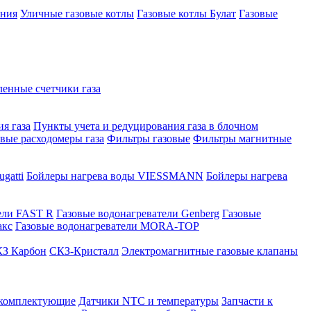
ения
Уличные газовые котлы
Газовые котлы Булат
Газовые
нные счетчики газа
я газа
Пункты учета и редуцирования газа в блочном
овые расходомеры газа
Фильтры газовые
Фильтры магнитные
gatti
Бойлеры нагрева воды VIESSMANN
Бойлеры нагрева
ели FAST R
Газовые водонагреватели Genberg
Газовые
акс
Газовые водонагреватели MORA-TOP
З Карбон
СКЗ-Кристалл
Электромагнитные газовые клапаны
 комплектующие
Датчики NTC и температуры
Запчасти к