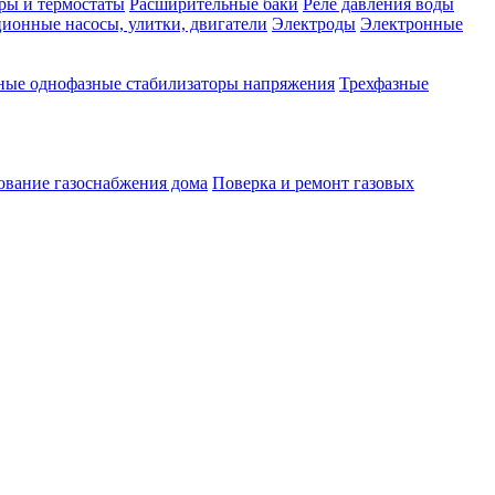
ры и термостаты
Расширительные баки
Реле давления воды
ионные насосы, улитки, двигатели
Электроды
Электронные
ные однофазные стабилизаторы напряжения
Трехфазные
ование газоснабжения дома
Поверка и ремонт газовых