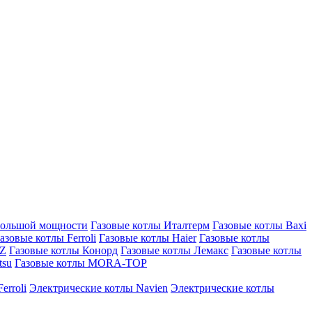
большой мощности
Газовые котлы Италтерм
Газовые котлы Baxi
азовые котлы Ferroli
Газовые котлы Haier
Газовые котлы
AZ
Газовые котлы Конорд
Газовые котлы Лемакс
Газовые котлы
tsu
Газовые котлы MORA-TOP
erroli
Электрические котлы Navien
Электрические котлы