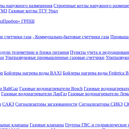
лы наружного размещения
Строенные котлы наружного размещ
 ТМЗ
Газовые котлы ТГУ Урал
азПрибор» ГРПШ
е счетчики газа
- Коммунально-бытовые счетчики газа
Промышле
дули телеметрии и блоки питания
Пункты учета и редуцировани
ки
Ультразвуковые промышленные газовые счетчики
Ультразвук
on
Бойлеры нагрева воды BAXI
Бойлеры нагрева воды Federica Bu
и BaltGaz
Газовые водонагреватели Bosch
Газовые водонагреват
Газовые водонагреватели ЛарГаз
Газовые водонагреватели Лем
n
САКЗ
Сигнализаторы загазованности
Сигнализаторы СИКЗ
СК
льные клапаны
Газовые клапаны
Группы ГВС и гидравлические