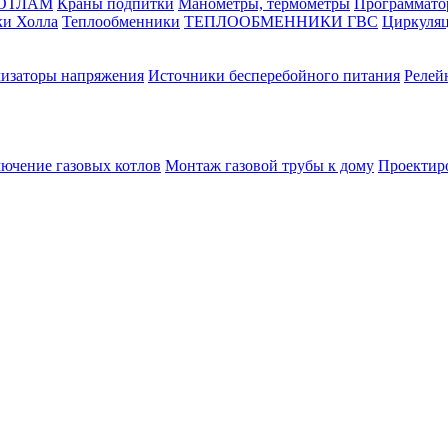
КОТЛАМ
Краны подпитки
Манометры, термометры
Программато
ки Холла
Теплообменники
ТЕПЛООБМЕННИКИ ГВС
Циркуляц
лизаторы напряжения
Источники бесперебойного питания
Релей
лючение газовых котлов
Монтаж газовой трубы к дому
Проектир