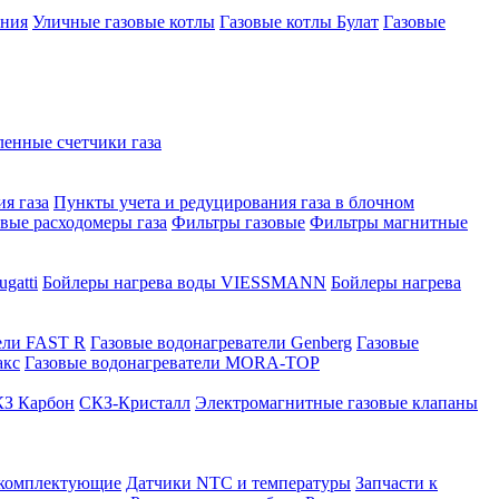
ения
Уличные газовые котлы
Газовые котлы Булат
Газовые
нные счетчики газа
я газа
Пункты учета и редуцирования газа в блочном
овые расходомеры газа
Фильтры газовые
Фильтры магнитные
gatti
Бойлеры нагрева воды VIESSMANN
Бойлеры нагрева
ели FAST R
Газовые водонагреватели Genberg
Газовые
акс
Газовые водонагреватели MORA-TOP
З Карбон
СКЗ-Кристалл
Электромагнитные газовые клапаны
 комплектующие
Датчики NTC и температуры
Запчасти к