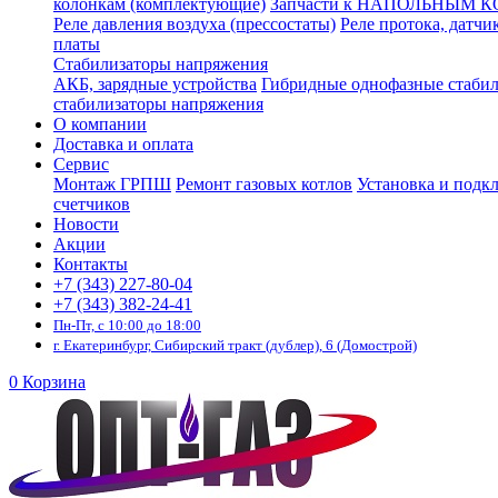
колонкам (комплектующие)
Запчасти к НАПОЛЬНЫМ 
Реле давления воздуха (прессостаты)
Реле протока, датчи
платы
Стабилизаторы напряжения
АКБ, зарядные устройства
Гибридные однофазные стаби
стабилизаторы напряжения
О компании
Доставка и оплата
Сервис
Монтаж ГРПШ
Ремонт газовых котлов
Установка и подк
счетчиков
Новости
Акции
Контакты
+7 (343) 227-80-04
+7 (343) 382-24-41
Пн-Пт, с 10:00 до 18:00
г. Екатеринбург, Сибирский тракт (дублер), 6 (Домострой)
0
Корзина