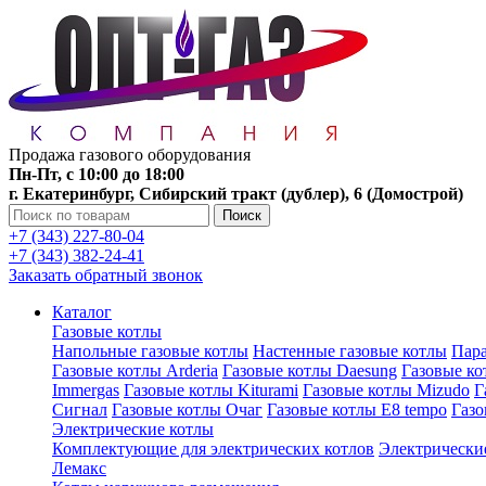
Продажа газового оборудования
Пн-Пт, с 10:00 до 18:00
г. Екатеринбург, Сибирский тракт (дублер), 6 (Домострой)
Поиск
+7 (343) 227-80-04
+7 (343) 382-24-41
Заказать обратный звонок
Каталог
Газовые котлы
Напольные газовые котлы
Настенные газовые котлы
Пара
Газовые котлы Arderia
Газовые котлы Daesung
Газовые к
Immergas
Газовые котлы Kiturami
Газовые котлы Mizudo
Г
Сигнал
Газовые котлы Очаг
Газовые котлы E8 tempo
Газ
Электрические котлы
Комплектующие для электрических котлов
Электрические
Лемакс