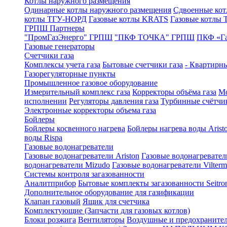
Котлы наружного размещения
Одинарные котлы наружного размещения
Сдвоенные кот
котлы ТГУ-НОРД
Газовые котлы KRATS
Газовые котлы
ГРПШ Партнеры
"ПромГазЭнерго" ГРПШ
"ПКФ ТОЧКА" ГРПШ
ПКФ «Г
Газовые генераторы
Счетчики газа
Комплексы учета газа
Бытовые счетчики газа
- Квартирны
Газорегуляторные пункты
Промышленное газовое оборудование
Измерительный комплекс газа
Корректоры объёма газа
Мо
исполнении
Регуляторы давления газа
Турбинные счётчи
Электронные корректоры объема газа
Бойлеры
Бойлеры косвенного нагрева
Бойлеры нагрева воды Arist
воды Rispa
Газовые водонагреватели
Газовые водонагреватели Ariston
Газовые водонагревател
водонагреватели Mizudo
Газовые водонагреватели Vilterm
Системы контроля загазованности
Аналитприбор
Бытовые комплекты загазованности Seitro
Дополнительное оборудование для газификации
Клапан газовый
Ящик для счетчика
Комплектующие (Запчасти для газовых котлов)
Блоки розжига
Вентиляторы
Воздушные и предохраните