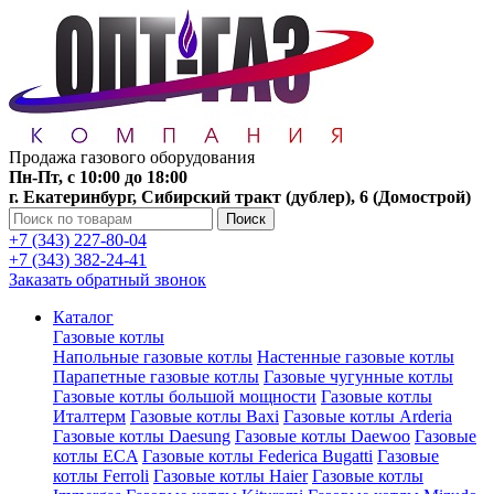
Продажа газового оборудования
Пн-Пт, с 10:00 до 18:00
г. Екатеринбург, Сибирский тракт (дублер), 6 (Домострой)
Поиск
+7 (343) 227-80-04
+7 (343) 382-24-41
Заказать обратный звонок
Каталог
Газовые котлы
Напольные газовые котлы
Настенные газовые котлы
Парапетные газовые котлы
Газовые чугунные котлы
Газовые котлы большой мощности
Газовые котлы
Италтерм
Газовые котлы Baxi
Газовые котлы Arderia
Газовые котлы Daesung
Газовые котлы Daewoo
Газовые
котлы ECA
Газовые котлы Federica Bugatti
Газовые
котлы Ferroli
Газовые котлы Haier
Газовые котлы