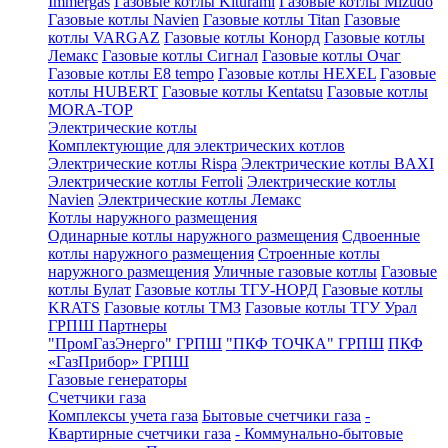
Immergas
Газовые котлы Kiturami
Газовые котлы Mizudo
Газовые котлы Navien
Газовые котлы Titan
Газовые
котлы VARGAZ
Газовые котлы Конорд
Газовые котлы
Лемакс
Газовые котлы Сигнал
Газовые котлы Очаг
Газовые котлы E8 tempo
Газовые котлы HEXEL
Газовые
котлы HUBERT
Газовые котлы Kentatsu
Газовые котлы
MORA-TOP
Электрические котлы
Комплектующие для электрических котлов
Электрические котлы Rispa
Электрические котлы BAXI
Электрические котлы Ferroli
Электрические котлы
Navien
Электрические котлы Лемакс
Котлы наружного размещения
Одинарные котлы наружного размещения
Сдвоенные
котлы наружного размещения
Строенные котлы
наружного размещения
Уличные газовые котлы
Газовые
котлы Булат
Газовые котлы ТГУ-НОРД
Газовые котлы
KRATS
Газовые котлы ТМЗ
Газовые котлы ТГУ Урал
ГРПШ Партнеры
"ПромГазЭнерго" ГРПШ
"ПКФ ТОЧКА" ГРПШ
ПКФ
«ГазПрибор» ГРПШ
Газовые генераторы
Счетчики газа
Комплексы учета газа
Бытовые счетчики газа
-
Квартирные счетчики газа
- Коммунально-бытовые