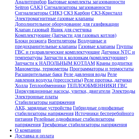
Аналитприбор
Бытовые комплекты загазованности
Seitron
САКЗ
Сигнализаторы загазованности
Сигнализаторы СИКЗ
СКЗ Карбон
СКЗ-Кристалл
Электромагнитные газовые клапаны
Дополнительное оборудование для газификации
Клапан газовый
Ящик для счетчика
Комплектующие (Запчасти для газовых котлов)
Блоки розжига
Вентиляторы
Воздушные и
предохранительные клапаны
Газовые клапаны
Группы
ГВС и гидравлические комплектующие
Датчики NTC и
температуры
Запчасти к колонкам (комплектующие)
Запчасти к НАПОЛЬНЫМ КОТЛАМ
Краны подпитки
Манометры, термометры
Программаторы и термостаты
Расширительные баки
Реле давления воды
Реле
давления воздуха (прессостаты)
Реле протока, датчики
Холла
Теплообменники
ТЕПЛООБМЕННИКИ ГВС
Циркуляционные насосы, улитки, двигатели
Электроды
Электронные платы
Стабилизаторы напряжения
АКБ, зарядные устройства
Гибридные однофазные
стабилизаторы напряжения
Источники бесперебойного
питания
Релейные однофазные стабилизаторы
напряжения
Трехфазные стабилизаторы напряжения
О компании
Доставка и оплата