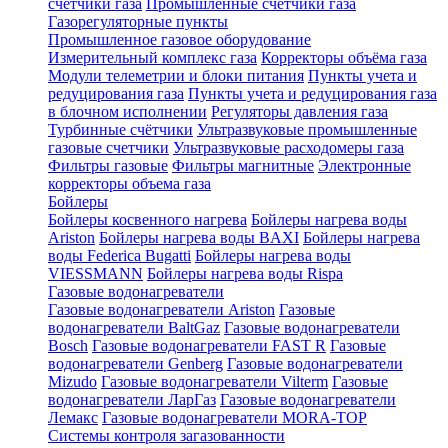
счетчики газа
Промышленные счетчики газа
Газорегуляторные пункты
Промышленное газовое оборудование
Измерительный комплекс газа
Корректоры объёма газа
Модули телеметрии и блоки питания
Пункты учета и
редуцирования газа
Пункты учета и редуцирования газа
в блочном исполнении
Регуляторы давления газа
Турбинные счётчики
Ультразвуковые промышленные
газовые счетчики
Ультразвуковые расходомеры газа
Фильтры газовые
Фильтры магнитные
Электронные
корректоры объема газа
Бойлеры
Бойлеры косвенного нагрева
Бойлеры нагрева воды
Ariston
Бойлеры нагрева воды BAXI
Бойлеры нагрева
воды Federica Bugatti
Бойлеры нагрева воды
VIESSMANN
Бойлеры нагрева воды Rispa
Газовые водонагреватели
Газовые водонагреватели Ariston
Газовые
водонагреватели BaltGaz
Газовые водонагреватели
Bosch
Газовые водонагреватели FAST R
Газовые
водонагреватели Genberg
Газовые водонагреватели
Mizudo
Газовые водонагреватели Vilterm
Газовые
водонагреватели ЛарГаз
Газовые водонагреватели
Лемакс
Газовые водонагреватели MORA-TOP
Системы контроля загазованности