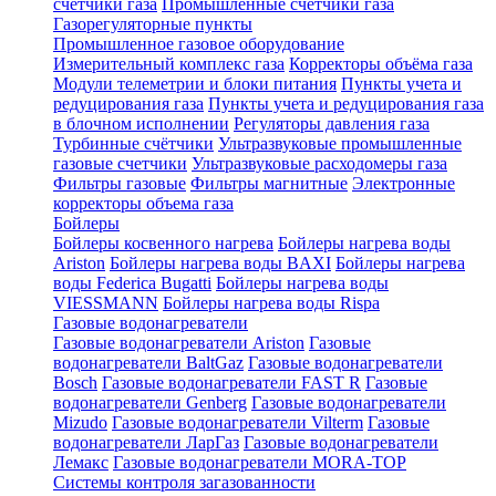
счетчики газа
Промышленные счетчики газа
Газорегуляторные пункты
Промышленное газовое оборудование
Измерительный комплекс газа
Корректоры объёма газа
Модули телеметрии и блоки питания
Пункты учета и
редуцирования газа
Пункты учета и редуцирования газа
в блочном исполнении
Регуляторы давления газа
Турбинные счётчики
Ультразвуковые промышленные
газовые счетчики
Ультразвуковые расходомеры газа
Фильтры газовые
Фильтры магнитные
Электронные
корректоры объема газа
Бойлеры
Бойлеры косвенного нагрева
Бойлеры нагрева воды
Ariston
Бойлеры нагрева воды BAXI
Бойлеры нагрева
воды Federica Bugatti
Бойлеры нагрева воды
VIESSMANN
Бойлеры нагрева воды Rispa
Газовые водонагреватели
Газовые водонагреватели Ariston
Газовые
водонагреватели BaltGaz
Газовые водонагреватели
Bosch
Газовые водонагреватели FAST R
Газовые
водонагреватели Genberg
Газовые водонагреватели
Mizudo
Газовые водонагреватели Vilterm
Газовые
водонагреватели ЛарГаз
Газовые водонагреватели
Лемакс
Газовые водонагреватели MORA-TOP
Системы контроля загазованности