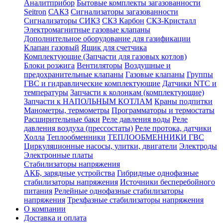
Аналитприбор
Бытовые комплекты загазованности
Seitron
САКЗ
Сигнализаторы загазованности
Сигнализаторы СИКЗ
СКЗ Карбон
СКЗ-Кристалл
Электромагнитные газовые клапаны
Дополнительное оборудование для газификации
Клапан газовый
Ящик для счетчика
Комплектующие (Запчасти для газовых котлов)
Блоки розжига
Вентиляторы
Воздушные и
предохранительные клапаны
Газовые клапаны
Группы
ГВС и гидравлические комплектующие
Датчики NTC и
температуры
Запчасти к колонкам (комплектующие)
Запчасти к НАПОЛЬНЫМ КОТЛАМ
Краны подпитки
Манометры, термометры
Программаторы и термостаты
Расширительные баки
Реле давления воды
Реле
давления воздуха (прессостаты)
Реле протока, датчики
Холла
Теплообменники
ТЕПЛООБМЕННИКИ ГВС
Циркуляционные насосы, улитки, двигатели
Электроды
Электронные платы
Стабилизаторы напряжения
АКБ, зарядные устройства
Гибридные однофазные
стабилизаторы напряжения
Источники бесперебойного
питания
Релейные однофазные стабилизаторы
напряжения
Трехфазные стабилизаторы напряжения
О компании
Доставка и оплата