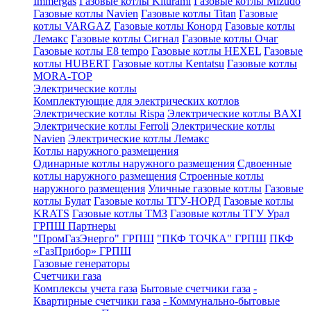
Immergas
Газовые котлы Kiturami
Газовые котлы Mizudo
Газовые котлы Navien
Газовые котлы Titan
Газовые
котлы VARGAZ
Газовые котлы Конорд
Газовые котлы
Лемакс
Газовые котлы Сигнал
Газовые котлы Очаг
Газовые котлы E8 tempo
Газовые котлы HEXEL
Газовые
котлы HUBERT
Газовые котлы Kentatsu
Газовые котлы
MORA-TOP
Электрические котлы
Комплектующие для электрических котлов
Электрические котлы Rispa
Электрические котлы BAXI
Электрические котлы Ferroli
Электрические котлы
Navien
Электрические котлы Лемакс
Котлы наружного размещения
Одинарные котлы наружного размещения
Сдвоенные
котлы наружного размещения
Строенные котлы
наружного размещения
Уличные газовые котлы
Газовые
котлы Булат
Газовые котлы ТГУ-НОРД
Газовые котлы
KRATS
Газовые котлы ТМЗ
Газовые котлы ТГУ Урал
ГРПШ Партнеры
"ПромГазЭнерго" ГРПШ
"ПКФ ТОЧКА" ГРПШ
ПКФ
«ГазПрибор» ГРПШ
Газовые генераторы
Счетчики газа
Комплексы учета газа
Бытовые счетчики газа
-
Квартирные счетчики газа
- Коммунально-бытовые