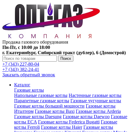
Продажа газового оборудования
Пн-Пт, с 10:00 до 18:00
г. Екатеринбург, Сибирский тракт (дублер), 6 (Домострой)
Поиск
+7 (343) 227-80-04
+7 (343) 382-24-41
Заказать обратный звонок
Каталог
Газовые котлы
Напольные газовые котлы
Настенные газовые котлы
Парапетные газовые котлы
Газовые чугунные котлы
Газовые котлы большой мощности
Газовые котлы
Италтерм
Газовые котлы Baxi
Газовые котлы Arderia
Газовые котлы Daesung
Газовые котлы Daewoo
Газовые
котлы ECA
Газовые котлы Federica Bugatti
Газовые
котлы Ferroli
Газовые котлы Haier
Газовые котлы