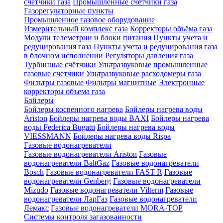
счетчики газа
Промышленные счетчики газа
Газорегуляторные пункты
Промышленное газовое оборудование
Измерительный комплекс газа
Корректоры объёма газа
Модули телеметрии и блоки питания
Пункты учета и
редуцирования газа
Пункты учета и редуцирования газа
в блочном исполнении
Регуляторы давления газа
Турбинные счётчики
Ультразвуковые промышленные
газовые счетчики
Ультразвуковые расходомеры газа
Фильтры газовые
Фильтры магнитные
Электронные
корректоры объема газа
Бойлеры
Бойлеры косвенного нагрева
Бойлеры нагрева воды
Ariston
Бойлеры нагрева воды BAXI
Бойлеры нагрева
воды Federica Bugatti
Бойлеры нагрева воды
VIESSMANN
Бойлеры нагрева воды Rispa
Газовые водонагреватели
Газовые водонагреватели Ariston
Газовые
водонагреватели BaltGaz
Газовые водонагреватели
Bosch
Газовые водонагреватели FAST R
Газовые
водонагреватели Genberg
Газовые водонагреватели
Mizudo
Газовые водонагреватели Vilterm
Газовые
водонагреватели ЛарГаз
Газовые водонагреватели
Лемакс
Газовые водонагреватели MORA-TOP
Системы контроля загазованности