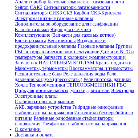
Аналитприбор
Бытовые комплекты загазованности
Seitron
САКЗ
Сигнализаторы загазованности
Сигнализаторы СИКЗ
СКЗ Карбон
СКЗ-Кристалл
Электромагнитные газовые клапаны
Дополнительное оборудование для газификации
Клапан газовый
Ящик для счетчика
Комплектующие (Запчасти для газовых котлов)
Блоки розжига
Вентиляторы
Воздушные и
предохранительные клапаны
Газовые клапаны
Группы
ГВС и гидравлические комплектующие
Датчики NTC и
температуры
Запчасти к колонкам (комплектующие)
Запчасти к НАПОЛЬНЫМ КОТЛАМ
Краны подпитки
Манометры, термометры
Программаторы и термостаты
Расширительные баки
Реле давления воды
Реле
давления воздуха (прессостаты)
Реле протока, датчики
Холла
Теплообменники
ТЕПЛООБМЕННИКИ ГВС
Циркуляционные насосы, улитки, двигатели
Электроды
Электронные платы
Стабилизаторы напряжения
АКБ, зарядные устройства
Гибридные однофазные
стабилизаторы напряжения
Источники бесперебойного
питания
Релейные однофазные стабилизаторы
напряжения
Трехфазные стабилизаторы напряжения
О компании
Доставка и оплата