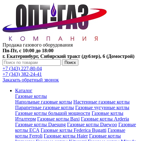
Продажа газового оборудования
Пн-Пт, с 10:00 до 18:00
г. Екатеринбург, Сибирский тракт (дублер), 6 (Домострой)
Поиск
+7 (343) 227-80-04
+7 (343) 382-24-41
Заказать обратный звонок
Каталог
Газовые котлы
Напольные газовые котлы
Настенные газовые котлы
Парапетные газовые котлы
Газовые чугунные котлы
Газовые котлы большой мощности
Газовые котлы
Италтерм
Газовые котлы Baxi
Газовые котлы Arderia
Газовые котлы Daesung
Газовые котлы Daewoo
Газовые
котлы ECA
Газовые котлы Federica Bugatti
Газовые
котлы Ferroli
Газовые котлы Haier
Газовые котлы