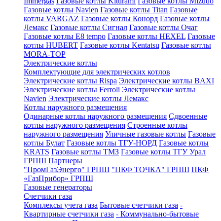
Immergas
Газовые котлы Kiturami
Газовые котлы Mizudo
Газовые котлы Navien
Газовые котлы Titan
Газовые
котлы VARGAZ
Газовые котлы Конорд
Газовые котлы
Лемакс
Газовые котлы Сигнал
Газовые котлы Очаг
Газовые котлы E8 tempo
Газовые котлы HEXEL
Газовые
котлы HUBERT
Газовые котлы Kentatsu
Газовые котлы
MORA-TOP
Электрические котлы
Комплектующие для электрических котлов
Электрические котлы Rispa
Электрические котлы BAXI
Электрические котлы Ferroli
Электрические котлы
Navien
Электрические котлы Лемакс
Котлы наружного размещения
Одинарные котлы наружного размещения
Сдвоенные
котлы наружного размещения
Строенные котлы
наружного размещения
Уличные газовые котлы
Газовые
котлы Булат
Газовые котлы ТГУ-НОРД
Газовые котлы
KRATS
Газовые котлы ТМЗ
Газовые котлы ТГУ Урал
ГРПШ Партнеры
"ПромГазЭнерго" ГРПШ
"ПКФ ТОЧКА" ГРПШ
ПКФ
«ГазПрибор» ГРПШ
Газовые генераторы
Счетчики газа
Комплексы учета газа
Бытовые счетчики газа
-
Квартирные счетчики газа
- Коммунально-бытовые