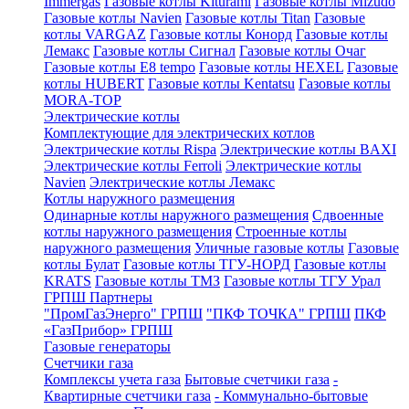
Immergas
Газовые котлы Kiturami
Газовые котлы Mizudo
Газовые котлы Navien
Газовые котлы Titan
Газовые
котлы VARGAZ
Газовые котлы Конорд
Газовые котлы
Лемакс
Газовые котлы Сигнал
Газовые котлы Очаг
Газовые котлы E8 tempo
Газовые котлы HEXEL
Газовые
котлы HUBERT
Газовые котлы Kentatsu
Газовые котлы
MORA-TOP
Электрические котлы
Комплектующие для электрических котлов
Электрические котлы Rispa
Электрические котлы BAXI
Электрические котлы Ferroli
Электрические котлы
Navien
Электрические котлы Лемакс
Котлы наружного размещения
Одинарные котлы наружного размещения
Сдвоенные
котлы наружного размещения
Строенные котлы
наружного размещения
Уличные газовые котлы
Газовые
котлы Булат
Газовые котлы ТГУ-НОРД
Газовые котлы
KRATS
Газовые котлы ТМЗ
Газовые котлы ТГУ Урал
ГРПШ Партнеры
"ПромГазЭнерго" ГРПШ
"ПКФ ТОЧКА" ГРПШ
ПКФ
«ГазПрибор» ГРПШ
Газовые генераторы
Счетчики газа
Комплексы учета газа
Бытовые счетчики газа
-
Квартирные счетчики газа
- Коммунально-бытовые