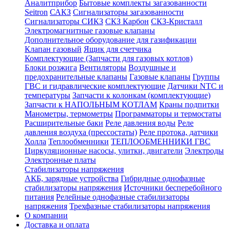
Аналитприбор
Бытовые комплекты загазованности
Seitron
САКЗ
Сигнализаторы загазованности
Сигнализаторы СИКЗ
СКЗ Карбон
СКЗ-Кристалл
Электромагнитные газовые клапаны
Дополнительное оборудование для газификации
Клапан газовый
Ящик для счетчика
Комплектующие (Запчасти для газовых котлов)
Блоки розжига
Вентиляторы
Воздушные и
предохранительные клапаны
Газовые клапаны
Группы
ГВС и гидравлические комплектующие
Датчики NTC и
температуры
Запчасти к колонкам (комплектующие)
Запчасти к НАПОЛЬНЫМ КОТЛАМ
Краны подпитки
Манометры, термометры
Программаторы и термостаты
Расширительные баки
Реле давления воды
Реле
давления воздуха (прессостаты)
Реле протока, датчики
Холла
Теплообменники
ТЕПЛООБМЕННИКИ ГВС
Циркуляционные насосы, улитки, двигатели
Электроды
Электронные платы
Стабилизаторы напряжения
АКБ, зарядные устройства
Гибридные однофазные
стабилизаторы напряжения
Источники бесперебойного
питания
Релейные однофазные стабилизаторы
напряжения
Трехфазные стабилизаторы напряжения
О компании
Доставка и оплата