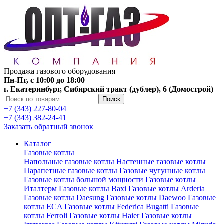
Продажа газового оборудования
Пн-Пт, с 10:00 до 18:00
г. Екатеринбург, Сибирский тракт (дублер), 6 (Домострой)
Поиск
+7 (343) 227-80-04
+7 (343) 382-24-41
Заказать обратный звонок
Каталог
Газовые котлы
Напольные газовые котлы
Настенные газовые котлы
Парапетные газовые котлы
Газовые чугунные котлы
Газовые котлы большой мощности
Газовые котлы
Италтерм
Газовые котлы Baxi
Газовые котлы Arderia
Газовые котлы Daesung
Газовые котлы Daewoo
Газовые
котлы ECA
Газовые котлы Federica Bugatti
Газовые
котлы Ferroli
Газовые котлы Haier
Газовые котлы