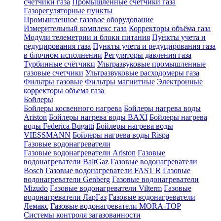
счетчики газа
Промышленные счетчики газа
Газорегуляторные пункты
Промышленное газовое оборудование
Измерительный комплекс газа
Корректоры объёма газа
Модули телеметрии и блоки питания
Пункты учета и
редуцирования газа
Пункты учета и редуцирования газа
в блочном исполнении
Регуляторы давления газа
Турбинные счётчики
Ультразвуковые промышленные
газовые счетчики
Ультразвуковые расходомеры газа
Фильтры газовые
Фильтры магнитные
Электронные
корректоры объема газа
Бойлеры
Бойлеры косвенного нагрева
Бойлеры нагрева воды
Ariston
Бойлеры нагрева воды BAXI
Бойлеры нагрева
воды Federica Bugatti
Бойлеры нагрева воды
VIESSMANN
Бойлеры нагрева воды Rispa
Газовые водонагреватели
Газовые водонагреватели Ariston
Газовые
водонагреватели BaltGaz
Газовые водонагреватели
Bosch
Газовые водонагреватели FAST R
Газовые
водонагреватели Genberg
Газовые водонагреватели
Mizudo
Газовые водонагреватели Vilterm
Газовые
водонагреватели ЛарГаз
Газовые водонагреватели
Лемакс
Газовые водонагреватели MORA-TOP
Системы контроля загазованности