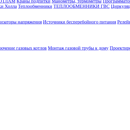
КОТЛАМ
Краны подпитки
Манометры, термометры
Программато
ки Холла
Теплообменники
ТЕПЛООБМЕННИКИ ГВС
Циркуляц
лизаторы напряжения
Источники бесперебойного питания
Релей
лючение газовых котлов
Монтаж газовой трубы к дому
Проектир