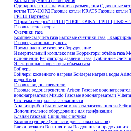
Котлы наружного размещения
Одинарные котлы наружного размещения
Сдвоенные кот
котлы ТГУ-НОРД
Газовые котлы KRATS
Газовые котлы
ГРПШ Партнеры
"ПромГазЭнерго" ГРПШ
"ПКФ ТОЧКА" ГРПШ
ПКФ «Г
Газовые генераторы
Счетчики газа
Комплексы учета газа
Бытовые счетчики газа
- Квартирны
Газорегуляторные пункты
Промышленное газовое оборудование
Измерительный комплекс газа
Корректоры объёма газа
Мо
исполнении
Регуляторы давления газа
Турбинные счётчи
Электронные корректоры объема газа
Бойлеры
Бойлеры косвенного нагрева
Бойлеры нагрева воды Arist
воды Rispa
Газовые водонагреватели
Газовые водонагреватели Ariston
Газовые водонагревател
водонагреватели Mizudo
Газовые водонагреватели Vilterm
Системы контроля загазованности
Аналитприбор
Бытовые комплекты загазованности Seitro
Дополнительное оборудование для газификации
Клапан газовый
Ящик для счетчика
Комплектующие (Запчасти для газовых котлов)
Блоки розжига
Вентиляторы
Воздушные и предохраните