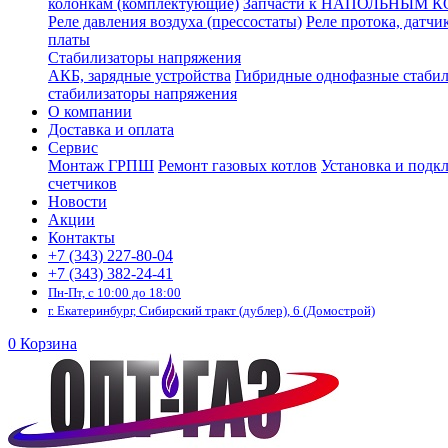
колонкам (комплектующие)
Запчасти к НАПОЛЬНЫМ 
Реле давления воздуха (прессостаты)
Реле протока, датчи
платы
Стабилизаторы напряжения
АКБ, зарядные устройства
Гибридные однофазные стаби
стабилизаторы напряжения
О компании
Доставка и оплата
Сервис
Монтаж ГРПШ
Ремонт газовых котлов
Установка и подк
счетчиков
Новости
Акции
Контакты
+7 (343) 227-80-04
+7 (343) 382-24-41
Пн-Пт, с 10:00 до 18:00
г. Екатеринбург, Сибирский тракт (дублер), 6 (Домострой)
0
Корзина