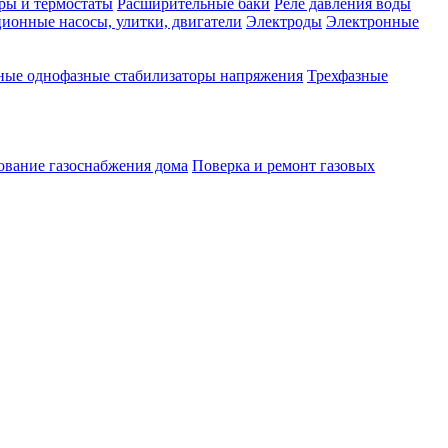
ры и термостаты
Расширительные баки
Реле давления воды
ионные насосы, улитки, двигатели
Электроды
Электронные
ные однофазные стабилизаторы напряжения
Трехфазные
ование газоснабжения дома
Поверка и ремонт газовых