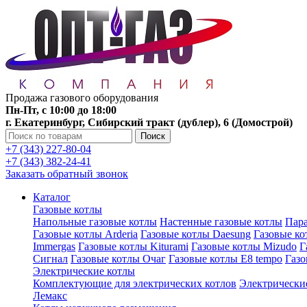
Продажа газового оборудования
Пн-Пт, с 10:00 до 18:00
г. Екатеринбург, Сибирский тракт (дублер), 6 (Домострой)
Поиск
+7 (343) 227-80-04
+7 (343) 382-24-41
Заказать обратный звонок
Каталог
Газовые котлы
Напольные газовые котлы
Настенные газовые котлы
Пара
Газовые котлы Arderia
Газовые котлы Daesung
Газовые к
Immergas
Газовые котлы Kiturami
Газовые котлы Mizudo
Г
Сигнал
Газовые котлы Очаг
Газовые котлы E8 tempo
Газ
Электрические котлы
Комплектующие для электрических котлов
Электрические
Лемакс