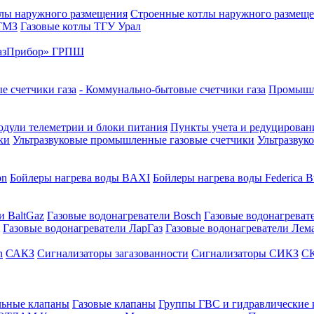
лы наружного размещения
Строенные котлы наружного размещ
 ТМЗ
Газовые котлы ТГУ Урал
азПрибор» ГРПШ
е счетчики газа
- Коммунально-бытовые счетчики газа
Промышле
дули телеметрии и блоки питания
Пункты учета и редуцировани
ки
Ультразвуковые промышленные газовые счетчики
Ультразвук
on
Бойлеры нагрева воды BAXI
Бойлеры нагрева воды Federica Bu
и BaltGaz
Газовые водонагреватели Bosch
Газовые водонагреват
Газовые водонагреватели ЛарГаз
Газовые водонагреватели Лем
n
САКЗ
Сигнализаторы загазованности
Сигнализаторы СИКЗ
СК
льные клапаны
Газовые клапаны
Группы ГВС и гидравлические