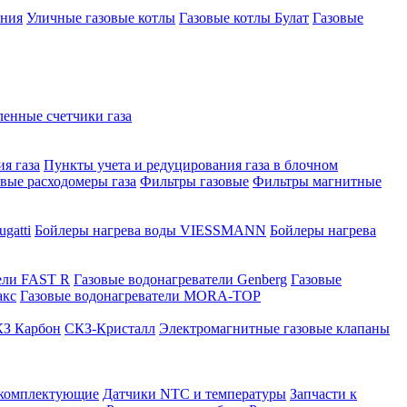
ения
Уличные газовые котлы
Газовые котлы Булат
Газовые
нные счетчики газа
я газа
Пункты учета и редуцирования газа в блочном
овые расходомеры газа
Фильтры газовые
Фильтры магнитные
gatti
Бойлеры нагрева воды VIESSMANN
Бойлеры нагрева
ели FAST R
Газовые водонагреватели Genberg
Газовые
акс
Газовые водонагреватели MORA-TOP
З Карбон
СКЗ-Кристалл
Электромагнитные газовые клапаны
 комплектующие
Датчики NTC и температуры
Запчасти к