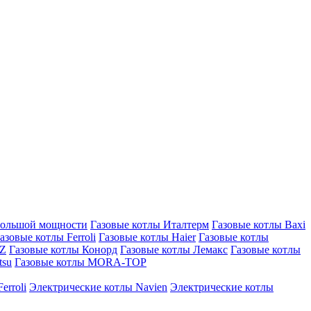
большой мощности
Газовые котлы Италтерм
Газовые котлы Baxi
азовые котлы Ferroli
Газовые котлы Haier
Газовые котлы
AZ
Газовые котлы Конорд
Газовые котлы Лемакс
Газовые котлы
tsu
Газовые котлы MORA-TOP
erroli
Электрические котлы Navien
Электрические котлы