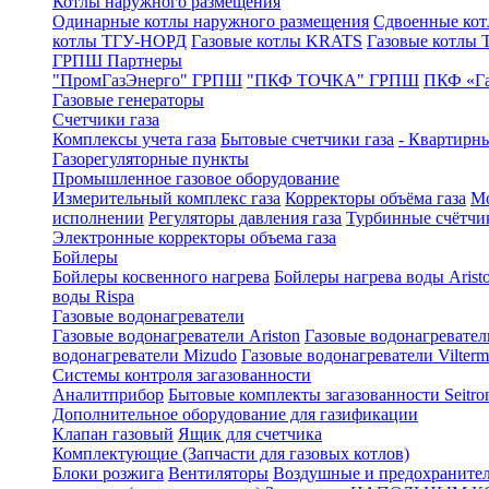
Котлы наружного размещения
Одинарные котлы наружного размещения
Сдвоенные кот
котлы ТГУ-НОРД
Газовые котлы KRATS
Газовые котлы
ГРПШ Партнеры
"ПромГазЭнерго" ГРПШ
"ПКФ ТОЧКА" ГРПШ
ПКФ «Г
Газовые генераторы
Счетчики газа
Комплексы учета газа
Бытовые счетчики газа
- Квартирны
Газорегуляторные пункты
Промышленное газовое оборудование
Измерительный комплекс газа
Корректоры объёма газа
Мо
исполнении
Регуляторы давления газа
Турбинные счётчи
Электронные корректоры объема газа
Бойлеры
Бойлеры косвенного нагрева
Бойлеры нагрева воды Arist
воды Rispa
Газовые водонагреватели
Газовые водонагреватели Ariston
Газовые водонагревател
водонагреватели Mizudo
Газовые водонагреватели Vilterm
Системы контроля загазованности
Аналитприбор
Бытовые комплекты загазованности Seitro
Дополнительное оборудование для газификации
Клапан газовый
Ящик для счетчика
Комплектующие (Запчасти для газовых котлов)
Блоки розжига
Вентиляторы
Воздушные и предохраните