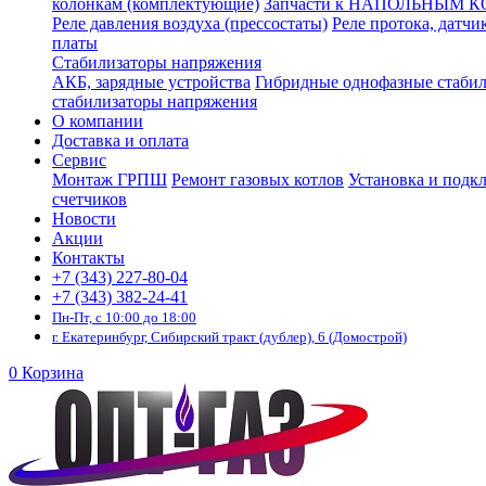
колонкам (комплектующие)
Запчасти к НАПОЛЬНЫМ 
Реле давления воздуха (прессостаты)
Реле протока, датчи
платы
Стабилизаторы напряжения
АКБ, зарядные устройства
Гибридные однофазные стаби
стабилизаторы напряжения
О компании
Доставка и оплата
Сервис
Монтаж ГРПШ
Ремонт газовых котлов
Установка и подк
счетчиков
Новости
Акции
Контакты
+7 (343) 227-80-04
+7 (343) 382-24-41
Пн-Пт, с 10:00 до 18:00
г. Екатеринбург, Сибирский тракт (дублер), 6 (Домострой)
0
Корзина