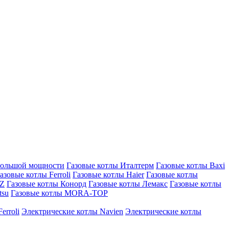
большой мощности
Газовые котлы Италтерм
Газовые котлы Baxi
азовые котлы Ferroli
Газовые котлы Haier
Газовые котлы
AZ
Газовые котлы Конорд
Газовые котлы Лемакс
Газовые котлы
tsu
Газовые котлы MORA-TOP
erroli
Электрические котлы Navien
Электрические котлы