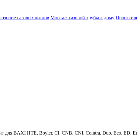
лючение газовых котлов
Монтаж газовой трубы к дому
Проектир
я BAXI HTE, Boyler, CI, CNB, CNI, Cointra, Duo, Eco, ED, Energy