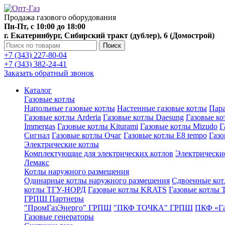
Продажа газового оборудования
Пн-Пт, с 10:00 до 18:00
г. Екатеринбург, Сибирский тракт (дублер), 6 (Домострой)
Поиск
+7 (343) 227-80-04
+7 (343) 382-24-41
Заказать обратный звонок
Каталог
Газовые котлы
Напольные газовые котлы
Настенные газовые котлы
Пара
Газовые котлы Arderia
Газовые котлы Daesung
Газовые к
Immergas
Газовые котлы Kiturami
Газовые котлы Mizudo
Г
Сигнал
Газовые котлы Очаг
Газовые котлы E8 tempo
Газ
Электрические котлы
Комплектующие для электрических котлов
Электрические
Лемакс
Котлы наружного размещения
Одинарные котлы наружного размещения
Сдвоенные кот
котлы ТГУ-НОРД
Газовые котлы KRATS
Газовые котлы
ГРПШ Партнеры
"ПромГазЭнерго" ГРПШ
"ПКФ ТОЧКА" ГРПШ
ПКФ «Г
Газовые генераторы