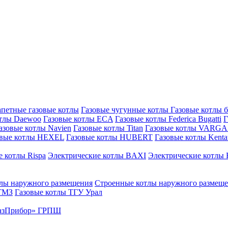
петные газовые котлы
Газовые чугунные котлы
Газовые котлы 
отлы Daewoo
Газовые котлы ECA
Газовые котлы Federica Bugatti
Г
азовые котлы Navien
Газовые котлы Titan
Газовые котлы VARG
овые котлы HEXEL
Газовые котлы HUBERT
Газовые котлы Kenta
 котлы Rispa
Электрические котлы BAXI
Электрические котлы F
лы наружного размещения
Строенные котлы наружного размещ
 ТМЗ
Газовые котлы ТГУ Урал
азПрибор» ГРПШ