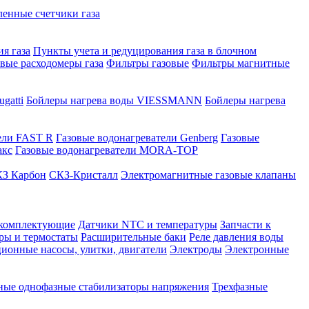
нные счетчики газа
я газа
Пункты учета и редуцирования газа в блочном
овые расходомеры газа
Фильтры газовые
Фильтры магнитные
gatti
Бойлеры нагрева воды VIESSMANN
Бойлеры нагрева
ели FAST R
Газовые водонагреватели Genberg
Газовые
акс
Газовые водонагреватели MORA-TOP
З Карбон
СКЗ-Кристалл
Электромагнитные газовые клапаны
 комплектующие
Датчики NTC и температуры
Запчасти к
ры и термостаты
Расширительные баки
Реле давления воды
ионные насосы, улитки, двигатели
Электроды
Электронные
ные однофазные стабилизаторы напряжения
Трехфазные