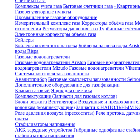
Счетчики газа
Комплексы учета газа
Бытовые счетчики газа
- Квартирны
Газорегуляторные пункты
Промышленное газовое оборудование
Измерительный комплекс газа
Корректоры объёма газа
Мо
исполнении
Регуляторы давления газа
Турбинные счётчи
Электронные корректоры объема газа
Бойлеры
Бойлеры косвенного нагрева
Бойлеры нагрева воды Arist
воды Rispa
Газовые водонагреватели
Газовые водонагреватели Ariston
Газовые водонагревател
водонагреватели Mizudo
Газовые водонагреватели Vilterm
Системы контроля загазованности
Аналитприбор
Бытовые комплекты загазованности Seitro
Дополнительное оборудование для газификации
Клапан газовый
Ящик для счетчика
Комплектующие (Запчасти для газовых котлов)
Блоки розжига
Вентиляторы
Воздушные и предохраните
колонкам (комплектующие)
Запчасти к НАПОЛЬНЫМ 
Реле давления воздуха (прессостаты)
Реле протока, датчи
платы
Стабилизаторы напряжения
АКБ, зарядные устройства
Гибридные однофазные стаби
стабилизаторы напряжения