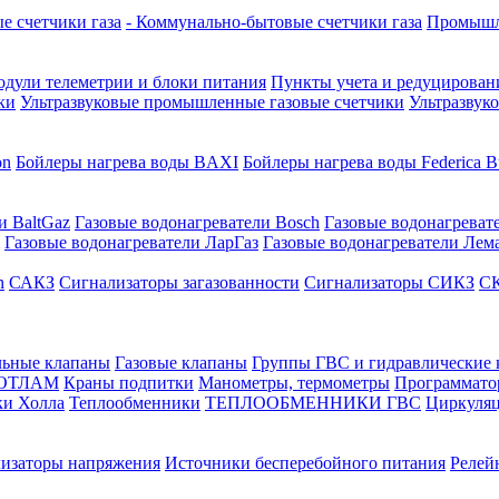
е счетчики газа
- Коммунально-бытовые счетчики газа
Промышле
дули телеметрии и блоки питания
Пункты учета и редуцировани
ки
Ультразвуковые промышленные газовые счетчики
Ультразвук
on
Бойлеры нагрева воды BAXI
Бойлеры нагрева воды Federica Bu
и BaltGaz
Газовые водонагреватели Bosch
Газовые водонагреват
Газовые водонагреватели ЛарГаз
Газовые водонагреватели Лем
n
САКЗ
Сигнализаторы загазованности
Сигнализаторы СИКЗ
СК
льные клапаны
Газовые клапаны
Группы ГВС и гидравлические
КОТЛАМ
Краны подпитки
Манометры, термометры
Программато
ки Холла
Теплообменники
ТЕПЛООБМЕННИКИ ГВС
Циркуляц
лизаторы напряжения
Источники бесперебойного питания
Релей