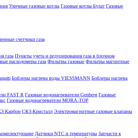
ения
Уличные газовые котлы
Газовые котлы Булат
Газовые
нные счетчики газа
я газа
Пункты учета и редуцирования газа в блочном
овые расходомеры газа
Фильтры газовые
Фильтры магнитные
gatti
Бойлеры нагрева воды VIESSMANN
Бойлеры нагрева
ели FAST R
Газовые водонагреватели Genberg
Газовые
акс
Газовые водонагреватели MORA-TOP
З Карбон
СКЗ-Кристалл
Электромагнитные газовые клапаны
 комплектующие
Датчики NTC и температуры
Запчасти к