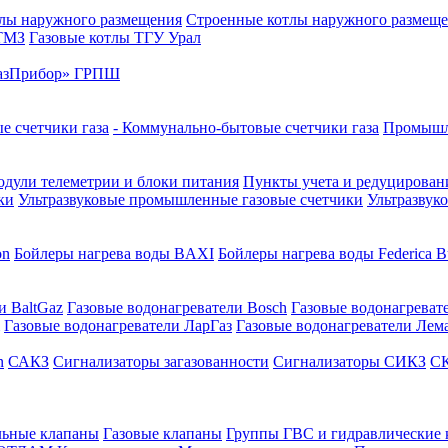
лы наружного размещения
Строенные котлы наружного размещ
 ТМЗ
Газовые котлы ТГУ Урал
азПрибор» ГРПШ
е счетчики газа
- Коммунально-бытовые счетчики газа
Промышле
дули телеметрии и блоки питания
Пункты учета и редуцировани
ки
Ультразвуковые промышленные газовые счетчики
Ультразвук
on
Бойлеры нагрева воды BAXI
Бойлеры нагрева воды Federica Bu
и BaltGaz
Газовые водонагреватели Bosch
Газовые водонагреват
Газовые водонагреватели ЛарГаз
Газовые водонагреватели Лем
n
САКЗ
Сигнализаторы загазованности
Сигнализаторы СИКЗ
СК
льные клапаны
Газовые клапаны
Группы ГВС и гидравлические