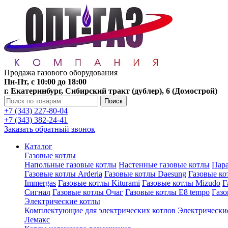
Продажа газового оборудования
Пн-Пт, с 10:00 до 18:00
г. Екатеринбург, Сибирский тракт (дублер), 6 (Домострой)
Поиск
+7 (343) 227-80-04
+7 (343) 382-24-41
Заказать обратный звонок
Каталог
Газовые котлы
Напольные газовые котлы
Настенные газовые котлы
Пара
Газовые котлы Arderia
Газовые котлы Daesung
Газовые к
Immergas
Газовые котлы Kiturami
Газовые котлы Mizudo
Г
Сигнал
Газовые котлы Очаг
Газовые котлы E8 tempo
Газ
Электрические котлы
Комплектующие для электрических котлов
Электрические
Лемакс