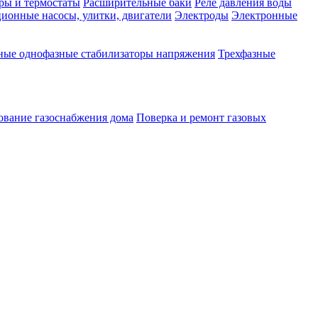
ры и термостаты
Расширительные баки
Реле давления воды
ионные насосы, улитки, двигатели
Электроды
Электронные
ные однофазные стабилизаторы напряжения
Трехфазные
ование газоснабжения дома
Поверка и ремонт газовых