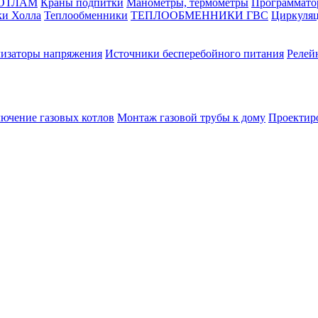
КОТЛАМ
Краны подпитки
Манометры, термометры
Программато
ки Холла
Теплообменники
ТЕПЛООБМЕННИКИ ГВС
Циркуляц
лизаторы напряжения
Источники бесперебойного питания
Релей
лючение газовых котлов
Монтаж газовой трубы к дому
Проектир