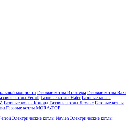
большой мощности
Газовые котлы Италтерм
Газовые котлы Baxi
азовые котлы Ferroli
Газовые котлы Haier
Газовые котлы
AZ
Газовые котлы Конорд
Газовые котлы Лемакс
Газовые котлы
tsu
Газовые котлы MORA-TOP
erroli
Электрические котлы Navien
Электрические котлы