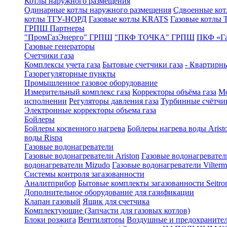
Котлы наружного размещения
Одинарные котлы наружного размещения
Сдвоенные кот
котлы ТГУ-НОРД
Газовые котлы KRATS
Газовые котлы
ГРПШ Партнеры
"ПромГазЭнерго" ГРПШ
"ПКФ ТОЧКА" ГРПШ
ПКФ «Г
Газовые генераторы
Счетчики газа
Комплексы учета газа
Бытовые счетчики газа
- Квартирны
Газорегуляторные пункты
Промышленное газовое оборудование
Измерительный комплекс газа
Корректоры объёма газа
Мо
исполнении
Регуляторы давления газа
Турбинные счётчи
Электронные корректоры объема газа
Бойлеры
Бойлеры косвенного нагрева
Бойлеры нагрева воды Arist
воды Rispa
Газовые водонагреватели
Газовые водонагреватели Ariston
Газовые водонагревател
водонагреватели Mizudo
Газовые водонагреватели Vilterm
Системы контроля загазованности
Аналитприбор
Бытовые комплекты загазованности Seitro
Дополнительное оборудование для газификации
Клапан газовый
Ящик для счетчика
Комплектующие (Запчасти для газовых котлов)
Блоки розжига
Вентиляторы
Воздушные и предохраните