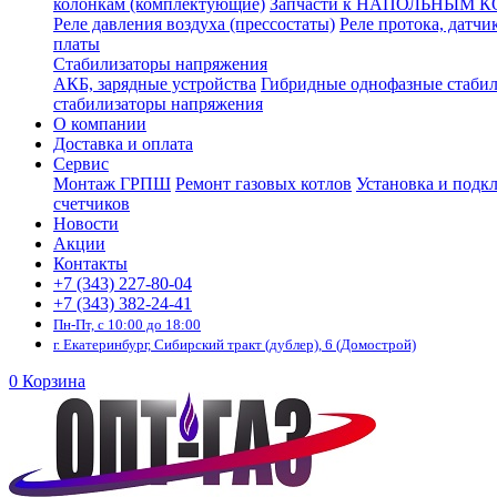
колонкам (комплектующие)
Запчасти к НАПОЛЬНЫМ 
Реле давления воздуха (прессостаты)
Реле протока, датчи
платы
Стабилизаторы напряжения
АКБ, зарядные устройства
Гибридные однофазные стаби
стабилизаторы напряжения
О компании
Доставка и оплата
Сервис
Монтаж ГРПШ
Ремонт газовых котлов
Установка и подк
счетчиков
Новости
Акции
Контакты
+7 (343) 227-80-04
+7 (343) 382-24-41
Пн-Пт, с 10:00 до 18:00
г. Екатеринбург, Сибирский тракт (дублер), 6 (Домострой)
0
Корзина