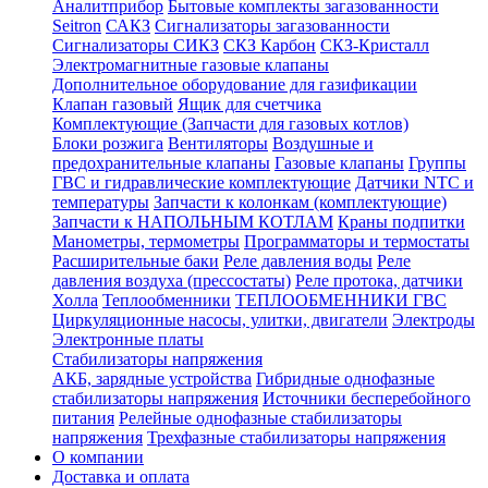
Аналитприбор
Бытовые комплекты загазованности
Seitron
САКЗ
Сигнализаторы загазованности
Сигнализаторы СИКЗ
СКЗ Карбон
СКЗ-Кристалл
Электромагнитные газовые клапаны
Дополнительное оборудование для газификации
Клапан газовый
Ящик для счетчика
Комплектующие (Запчасти для газовых котлов)
Блоки розжига
Вентиляторы
Воздушные и
предохранительные клапаны
Газовые клапаны
Группы
ГВС и гидравлические комплектующие
Датчики NTC и
температуры
Запчасти к колонкам (комплектующие)
Запчасти к НАПОЛЬНЫМ КОТЛАМ
Краны подпитки
Манометры, термометры
Программаторы и термостаты
Расширительные баки
Реле давления воды
Реле
давления воздуха (прессостаты)
Реле протока, датчики
Холла
Теплообменники
ТЕПЛООБМЕННИКИ ГВС
Циркуляционные насосы, улитки, двигатели
Электроды
Электронные платы
Стабилизаторы напряжения
АКБ, зарядные устройства
Гибридные однофазные
стабилизаторы напряжения
Источники бесперебойного
питания
Релейные однофазные стабилизаторы
напряжения
Трехфазные стабилизаторы напряжения
О компании
Доставка и оплата