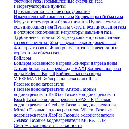
счетчики газа
Промышленные счетчики газа
Газорегуляторные пункты
Промышленное газовое оборудование
Измерительный комплекс газа
Корректоры объёма газа
Модули телеметрии и блоки питания
Пункты учета и
редуцирования газа
Пункты учета и редуцирования газа
в блочном исполнении
Регуляторы давления газа
Турбинные счётчики
Ультразвуковые промышленные
газовые счетчики
Ультразвуковые расходомеры газа
Фильтры газовые
Фильтры магнитные
Электронные
корректоры объема газа
Бойлеры
Бойлеры косвенного нагрева
Бойлеры нагрева воды
Ariston
Бойлеры нагрева воды BAXI
Бойлеры нагрева
воды Federica Bugatti
Бойлеры нагрева воды
VIESSMANN
Бойлеры нагрева воды Rispa
Газовые водонагреватели
Газовые водонагреватели Ariston
Газовые
водонагреватели BaltGaz
Газовые водонагреватели
Bosch
Газовые водонагреватели FAST R
Газовые
водонагреватели Genberg
Газовые водонагреватели
Mizudo
Газовые водонагреватели Vilterm
Газовые
водонагреватели ЛарГаз
Газовые водонагреватели
Лемакс
Газовые водонагреватели MORA-TOP
Системы контроля загазованности