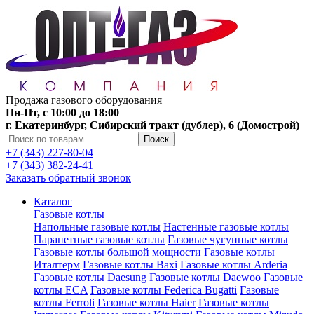
Продажа газового оборудования
Пн-Пт, с 10:00 до 18:00
г. Екатеринбург, Сибирский тракт (дублер), 6 (Домострой)
Поиск
+7 (343) 227-80-04
+7 (343) 382-24-41
Заказать обратный звонок
Каталог
Газовые котлы
Напольные газовые котлы
Настенные газовые котлы
Парапетные газовые котлы
Газовые чугунные котлы
Газовые котлы большой мощности
Газовые котлы
Италтерм
Газовые котлы Baxi
Газовые котлы Arderia
Газовые котлы Daesung
Газовые котлы Daewoo
Газовые
котлы ECA
Газовые котлы Federica Bugatti
Газовые
котлы Ferroli
Газовые котлы Haier
Газовые котлы