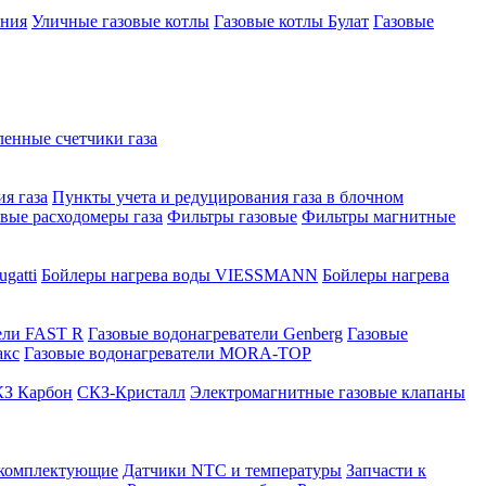
ения
Уличные газовые котлы
Газовые котлы Булат
Газовые
нные счетчики газа
я газа
Пункты учета и редуцирования газа в блочном
овые расходомеры газа
Фильтры газовые
Фильтры магнитные
gatti
Бойлеры нагрева воды VIESSMANN
Бойлеры нагрева
ели FAST R
Газовые водонагреватели Genberg
Газовые
акс
Газовые водонагреватели MORA-TOP
З Карбон
СКЗ-Кристалл
Электромагнитные газовые клапаны
 комплектующие
Датчики NTC и температуры
Запчасти к