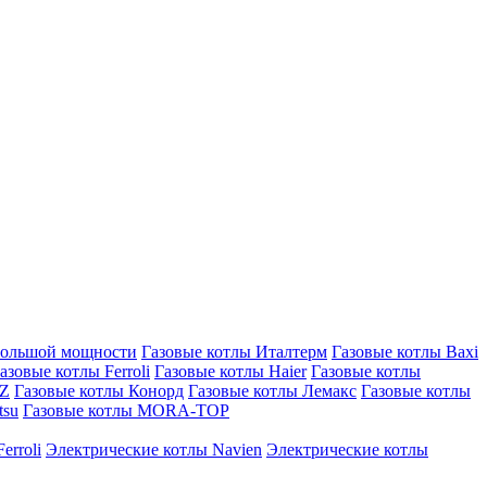
большой мощности
Газовые котлы Италтерм
Газовые котлы Baxi
азовые котлы Ferroli
Газовые котлы Haier
Газовые котлы
AZ
Газовые котлы Конорд
Газовые котлы Лемакс
Газовые котлы
tsu
Газовые котлы MORA-TOP
erroli
Электрические котлы Navien
Электрические котлы