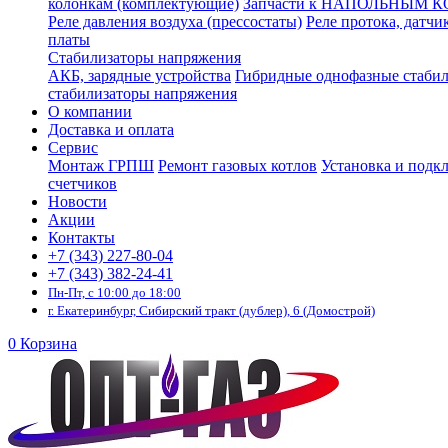
колонкам (комплектующие)
Запчасти к НАПОЛЬНЫМ 
Реле давления воздуха (прессостаты)
Реле протока, датчи
платы
Стабилизаторы напряжения
АКБ, зарядные устройства
Гибридные однофазные стаби
стабилизаторы напряжения
О компании
Доставка и оплата
Сервис
Монтаж ГРПШ
Ремонт газовых котлов
Установка и подк
счетчиков
Новости
Акции
Контакты
+7 (343) 227-80-04
+7 (343) 382-24-41
Пн-Пт, с 10:00 до 18:00
г. Екатеринбург, Сибирский тракт (дублер), 6 (Домострой)
0
Корзина