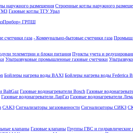
лы наружного размещения
Строенные котлы наружного размещ
 ТМЗ
Газовые котлы ТГУ Урал
азПрибор» ГРПШ
е счетчики газа
- Коммунально-бытовые счетчики газа
Промышле
дули телеметрии и блоки питания
Пункты учета и редуцировани
ки
Ультразвуковые промышленные газовые счетчики
Ультразвук
on
Бойлеры нагрева воды BAXI
Бойлеры нагрева воды Federica Bu
и BaltGaz
Газовые водонагреватели Bosch
Газовые водонагреват
Газовые водонагреватели ЛарГаз
Газовые водонагреватели Лем
n
САКЗ
Сигнализаторы загазованности
Сигнализаторы СИКЗ
СК
льные клапаны
Газовые клапаны
Группы ГВС и гидравлические