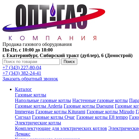
Продажа газового оборудования
Пн-Пт, с 10:00 до 18:00
г. Екатеринбург, Сибирский тракт (дублер), 6 (Домострой)
Поиск
+7 (343) 227-80-04
+7 (343) 382-24-41
Заказать обратный звонок
Каталог
Газовые котлы
Напольные газовые котлы
Настенные газовые котлы
Пара
Газовые котлы Arderia
Газовые котлы Daesung
Газовые к
Immergas
Газовые котлы Kiturami
Газовые котлы Mizudo
Г
Сигнал
Газовые котлы Очаг
Газовые котлы E8 tempo
Газ
Электрические котлы
Комплектующие для электрических котлов
Электрические
Лемакс