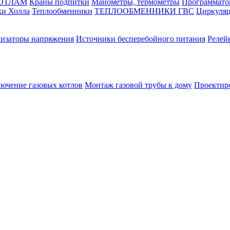
КОТЛАМ
Краны подпитки
Манометры, термометры
Программато
ки Холла
Теплообменники
ТЕПЛООБМЕННИКИ ГВС
Циркуляц
лизаторы напряжения
Источники бесперебойного питания
Релей
лючение газовых котлов
Монтаж газовой трубы к дому
Проектир