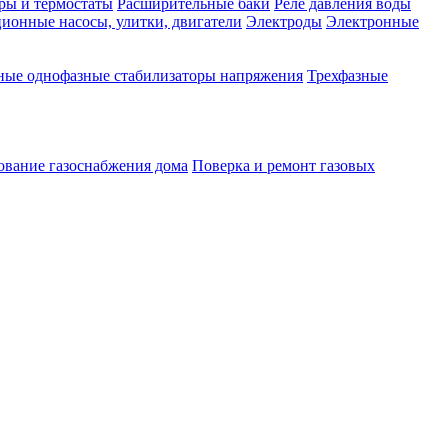
ры и термостаты
Расширительные баки
Реле давления воды
ионные насосы, улитки, двигатели
Электроды
Электронные
ные однофазные стабилизаторы напряжения
Трехфазные
ование газоснабжения дома
Поверка и ремонт газовых