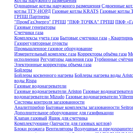
Котлы наружного размещения
Одинарные котлы наружного размещения
Сдвоенные кот
котлы ТГУ-НОРД
Газовые котлы KRATS
Газовые котлы
ГРПШ Партнеры
"ПромГазЭнерго" ГРПШ
"ПКФ ТОЧКА" ГРПШ
ПКФ «Г
Газовые генераторы
Счетчики газа
Комплексы учета газа
Бытовые счетчики газа
- Квартирны
Газорегуляторные пункты
Промышленное газовое оборудование
Измерительный комплекс газа
Корректоры объёма газа
Мо
исполнении
Регуляторы давления газа
Турбинные счётчи
Электронные корректоры объема газа
Бойлеры
Бойлеры косвенного нагрева
Бойлеры нагрева воды Arist
воды Rispa
Газовые водонагреватели
Газовые водонагреватели Ariston
Газовые водонагревател
водонагреватели Mizudo
Газовые водонагреватели Vilterm
Системы контроля загазованности
Аналитприбор
Бытовые комплекты загазованности Seitro
Дополнительное оборудование для газификации
Клапан газовый
Ящик для счетчика
Комплектующие (Запчасти для газовых котлов)
Блоки розжига
Вентиляторы
Воздушные и предохраните