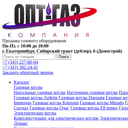
Продажа газового оборудования
Пн-Пт, с 10:00 до 18:00
г. Екатеринбург, Сибирский тракт (дублер), 6 (Домострой)
Поиск
+7 (343) 227-80-04
+7 (343) 382-24-41
Заказать обратный звонок
Каталог
Газовые котлы
Напольные газовые котлы
Настенные газовые котлы
Пара
Газовые котлы Arderia
Газовые котлы Daesung
Газовые к
Immergas
Газовые котлы Kiturami
Газовые котлы Mizudo
Г
Сигнал
Газовые котлы Очаг
Газовые котлы E8 tempo
Газ
Электрические котлы
Комплектующие для электрических котлов
Электрические
Лемакс