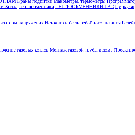
КОТЛАМ
Краны подпитки
Манометры, термометры
Программато
ки Холла
Теплообменники
ТЕПЛООБМЕННИКИ ГВС
Циркуляц
лизаторы напряжения
Источники бесперебойного питания
Релей
лючение газовых котлов
Монтаж газовой трубы к дому
Проектир