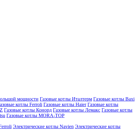
большой мощности
Газовые котлы Италтерм
Газовые котлы Baxi
азовые котлы Ferroli
Газовые котлы Haier
Газовые котлы
AZ
Газовые котлы Конорд
Газовые котлы Лемакс
Газовые котлы
tsu
Газовые котлы MORA-TOP
erroli
Электрические котлы Navien
Электрические котлы