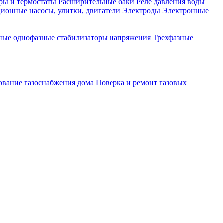
ры и термостаты
Расширительные баки
Реле давления воды
ионные насосы, улитки, двигатели
Электроды
Электронные
ные однофазные стабилизаторы напряжения
Трехфазные
ование газоснабжения дома
Поверка и ремонт газовых