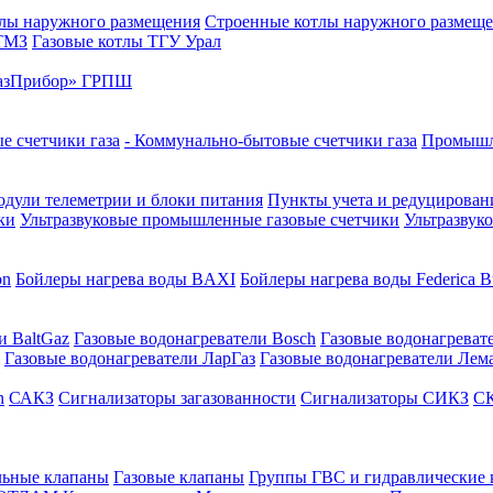
лы наружного размещения
Строенные котлы наружного размещ
 ТМЗ
Газовые котлы ТГУ Урал
азПрибор» ГРПШ
е счетчики газа
- Коммунально-бытовые счетчики газа
Промышле
дули телеметрии и блоки питания
Пункты учета и редуцировани
ки
Ультразвуковые промышленные газовые счетчики
Ультразвук
on
Бойлеры нагрева воды BAXI
Бойлеры нагрева воды Federica Bu
и BaltGaz
Газовые водонагреватели Bosch
Газовые водонагреват
Газовые водонагреватели ЛарГаз
Газовые водонагреватели Лем
n
САКЗ
Сигнализаторы загазованности
Сигнализаторы СИКЗ
СК
льные клапаны
Газовые клапаны
Группы ГВС и гидравлические