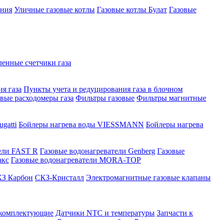
ения
Уличные газовые котлы
Газовые котлы Булат
Газовые
нные счетчики газа
я газа
Пункты учета и редуцирования газа в блочном
овые расходомеры газа
Фильтры газовые
Фильтры магнитные
gatti
Бойлеры нагрева воды VIESSMANN
Бойлеры нагрева
ели FAST R
Газовые водонагреватели Genberg
Газовые
акс
Газовые водонагреватели MORA-TOP
З Карбон
СКЗ-Кристалл
Электромагнитные газовые клапаны
 комплектующие
Датчики NTC и температуры
Запчасти к