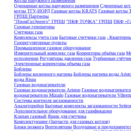
Котлы наружного размещения
Одинарные котлы наружного размещения
Сдвоенные кот
котлы ТГУ-НОРД
Газовые котлы KRATS
Газовые котлы
ГРПШ Партнеры
"ПромГазЭнерго" ГРПШ
"ПКФ ТОЧКА" ГРПШ
ПКФ «Г
Газовые генераторы
Счетчики газа
Комплексы учета газа
Бытовые счетчики газа
- Квартирны
Газорегуляторные пункты
Промышленное газовое оборудование
Измерительный комплекс газа
Корректоры объёма газа
Мо
исполнении
Регуляторы давления газа
Турбинные счётчи
Электронные корректоры объема газа
Бойлеры
Бойлеры косвенного нагрева
Бойлеры нагрева воды Arist
воды Rispa
Газовые водонагреватели
Газовые водонагреватели Ariston
Газовые водонагревател
водонагреватели Mizudo
Газовые водонагреватели Vilterm
Системы контроля загазованности
Аналитприбор
Бытовые комплекты загазованности Seitro
Дополнительное оборудование для газификации
Клапан газовый
Ящик для счетчика
Комплектующие (Запчасти для газовых котлов)
Блоки розжига
Вентиляторы
Воздушные и предохраните