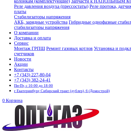
колонкам (комплектующие)
Запчасти к НАПОЛЬНЫМ 
Реле давления воздуха (прессостаты)
Реле протока, датчи
платы
Стабилизаторы напряжения
АКБ, зарядные устройства
Гибридные однофазные стаби
стабилизаторы напряжения
О компании
Доставка и оплата
Сервис
Монтаж ГРПШ
Ремонт газовых котлов
Установка и подк
счетчиков
Новости
Акции
Контакты
+7 (343) 227-80-04
+7 (343) 382-24-41
Пн-Пт, с 10:00 до 18:00
г. Екатеринбург, Сибирский тракт (дублер), 6 (Домострой)
0
Корзина