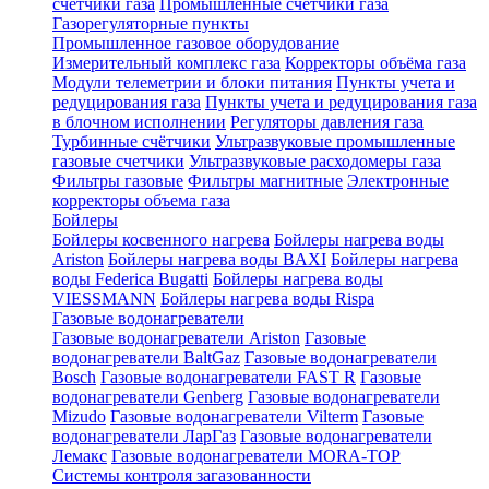
счетчики газа
Промышленные счетчики газа
Газорегуляторные пункты
Промышленное газовое оборудование
Измерительный комплекс газа
Корректоры объёма газа
Модули телеметрии и блоки питания
Пункты учета и
редуцирования газа
Пункты учета и редуцирования газа
в блочном исполнении
Регуляторы давления газа
Турбинные счётчики
Ультразвуковые промышленные
газовые счетчики
Ультразвуковые расходомеры газа
Фильтры газовые
Фильтры магнитные
Электронные
корректоры объема газа
Бойлеры
Бойлеры косвенного нагрева
Бойлеры нагрева воды
Ariston
Бойлеры нагрева воды BAXI
Бойлеры нагрева
воды Federica Bugatti
Бойлеры нагрева воды
VIESSMANN
Бойлеры нагрева воды Rispa
Газовые водонагреватели
Газовые водонагреватели Ariston
Газовые
водонагреватели BaltGaz
Газовые водонагреватели
Bosch
Газовые водонагреватели FAST R
Газовые
водонагреватели Genberg
Газовые водонагреватели
Mizudo
Газовые водонагреватели Vilterm
Газовые
водонагреватели ЛарГаз
Газовые водонагреватели
Лемакс
Газовые водонагреватели MORA-TOP
Системы контроля загазованности