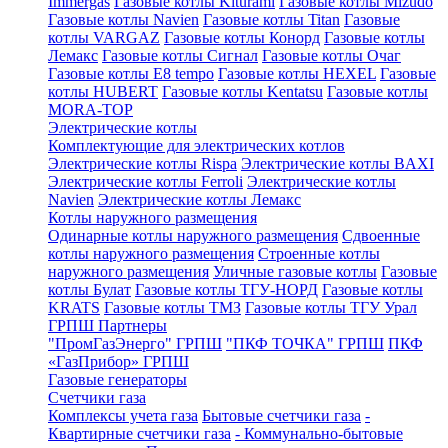
Immergas
Газовые котлы Kiturami
Газовые котлы Mizudo
Газовые котлы Navien
Газовые котлы Titan
Газовые
котлы VARGAZ
Газовые котлы Конорд
Газовые котлы
Лемакс
Газовые котлы Сигнал
Газовые котлы Очаг
Газовые котлы E8 tempo
Газовые котлы HEXEL
Газовые
котлы HUBERT
Газовые котлы Kentatsu
Газовые котлы
MORA-TOP
Электрические котлы
Комплектующие для электрических котлов
Электрические котлы Rispa
Электрические котлы BAXI
Электрические котлы Ferroli
Электрические котлы
Navien
Электрические котлы Лемакс
Котлы наружного размещения
Одинарные котлы наружного размещения
Сдвоенные
котлы наружного размещения
Строенные котлы
наружного размещения
Уличные газовые котлы
Газовые
котлы Булат
Газовые котлы ТГУ-НОРД
Газовые котлы
KRATS
Газовые котлы ТМЗ
Газовые котлы ТГУ Урал
ГРПШ Партнеры
"ПромГазЭнерго" ГРПШ
"ПКФ ТОЧКА" ГРПШ
ПКФ
«ГазПрибор» ГРПШ
Газовые генераторы
Счетчики газа
Комплексы учета газа
Бытовые счетчики газа
-
Квартирные счетчики газа
- Коммунально-бытовые