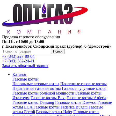
Продажа газового оборудования
Пн-Пт, с 10:00 до 18:00
г. Екатеринбург, Сибирский тракт (дублер), 6 (Домострой)
Поиск
+7 (343) 227-80-04
+7 (343) 382-24-41
Заказать обратный звонок
Каталог
Газовые котлы
Напольные газовые котлы
Настенные газовые котлы
Парапетные газовые котлы
Газовые чугунные котлы
Газовые котлы большой мощности
Газовые котлы
Италтерм
Газовые котлы Baxi
Газовые котлы Arderia
Газовые котлы Daesung
Газовые котлы Daewoo
Газовые
котлы ECA
Газовые котлы Federica Bugatti
Газовые
котлы Ferroli
Газовые котлы Haier
Газовые котлы