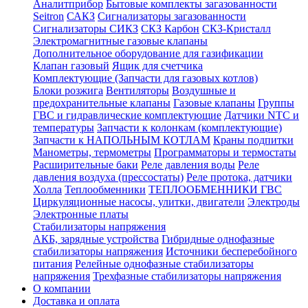
Аналитприбор
Бытовые комплекты загазованности
Seitron
САКЗ
Сигнализаторы загазованности
Сигнализаторы СИКЗ
СКЗ Карбон
СКЗ-Кристалл
Электромагнитные газовые клапаны
Дополнительное оборудование для газификации
Клапан газовый
Ящик для счетчика
Комплектующие (Запчасти для газовых котлов)
Блоки розжига
Вентиляторы
Воздушные и
предохранительные клапаны
Газовые клапаны
Группы
ГВС и гидравлические комплектующие
Датчики NTC и
температуры
Запчасти к колонкам (комплектующие)
Запчасти к НАПОЛЬНЫМ КОТЛАМ
Краны подпитки
Манометры, термометры
Программаторы и термостаты
Расширительные баки
Реле давления воды
Реле
давления воздуха (прессостаты)
Реле протока, датчики
Холла
Теплообменники
ТЕПЛООБМЕННИКИ ГВС
Циркуляционные насосы, улитки, двигатели
Электроды
Электронные платы
Стабилизаторы напряжения
АКБ, зарядные устройства
Гибридные однофазные
стабилизаторы напряжения
Источники бесперебойного
питания
Релейные однофазные стабилизаторы
напряжения
Трехфазные стабилизаторы напряжения
О компании
Доставка и оплата