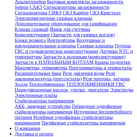
Аналитприбор
Бытовые комплекты загазованности
Seitron
САКЗ
Сигнализаторы загазованности
Сигнализаторы СИКЗ
СКЗ Карбон
СКЗ-Кристалл
Электромагнитные газовые клапаны
Дополнительное оборудование для газификации
Клапан газовый
Ящик для счетчика
Комплектующие (Запчасти для газовых котлов)
Блоки розжига
Вентиляторы
Воздушные и
предохранительные клапаны
Газовые клапаны
Группы
ГВС и гидравлические комплектующие
Датчики NTC и
температуры
Запчасти к колонкам (комплектующие)
Запчасти к НАПОЛЬНЫМ КОТЛАМ
Краны подпитки
Манометры, термометры
Программаторы и термостаты
Расширительные баки
Реле давления воды
Реле
давления воздуха (прессостаты)
Реле протока, датчики
Холла
Теплообменники
ТЕПЛООБМЕННИКИ ГВС
Циркуляционные насосы, улитки, двигатели
Электроды
Электронные платы
Стабилизаторы напряжения
АКБ, зарядные устройства
Гибридные однофазные
стабилизаторы напряжения
Источники бесперебойного
питания
Релейные однофазные стабилизаторы
напряжения
Трехфазные стабилизаторы напряжения
О компании
Доставка и оплата