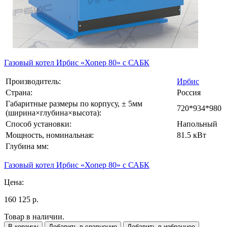
Газовый котел Ирбис «Хопер 80» с САБК
Производитель:
Ирбис
Страна:
Россия
Габаритные размеры по корпусу, ± 5мм
720*934*980
(ширина×глубина×высота):
Способ установки:
Напольный
Мощность, номинальная:
81.5 кВт
Глубина мм:
Газовый котел Ирбис «Хопер 80» с САБК
Цена:
160 125 р.
Товар в наличии.
В корзину
Добавить в сравнение
Добавить в избранное