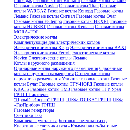
Immergas
Газовые котлы Kiturami
Газовые котлы Mizudo
Газовые котлы Navien
Газовые котлы Titan
Газовые
котлы VARGAZ
Газовые котлы Конорд
Газовые котлы
Лемакс
Газовые котлы Сигнал
Газовые котлы Очаг
Газовые котлы E8 tempo
Газовые котлы HEXEL
Газовые
котлы HUBERT
Газовые котлы Kentatsu
Газовые котлы
MORA-TOP
Электрические котлы
Комплектующие для электрических котлов
Электрические котлы Rispa
Электрические котлы BAXI
Электрические котлы Ferroli
Электрические котлы
Navien
Электрические котлы Лемакс
Котлы наружного размещения
Одинарные котлы наружного размещения
Сдвоенные
котлы наружного размещения
Строенные котлы
наружного размещения
Уличные газовые котлы
Газовые
котлы Булат
Газовые котлы ТГУ-НОРД
Газовые котлы
KRATS
Газовые котлы ТМЗ
Газовые котлы ТГУ Урал
ГРПШ Партнеры
"ПромГазЭнерго" ГРПШ
"ПКФ ТОЧКА" ГРПШ
ПКФ
«ГазПрибор» ГРПШ
Газовые генераторы
Счетчики газа
Комплексы учета газа
Бытовые счетчики газа
-
Квартирные счетчики газа
- Коммунально-бытовые