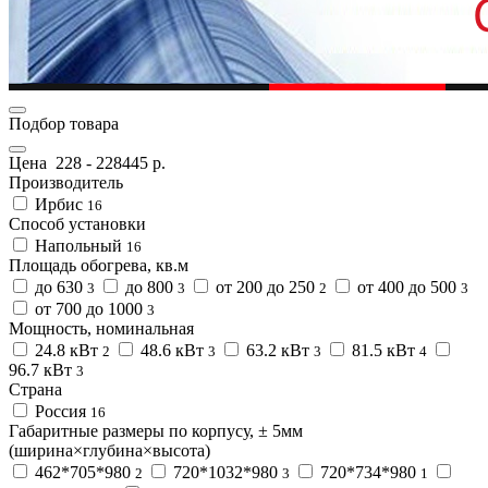
Подбор товара
Цена
228
-
228445
р.
Производитель
Ирбис
16
Способ установки
Напольный
16
Площадь обогрева, кв.м
до 630
до 800
от 200 до 250
от 400 до 500
3
3
2
3
от 700 до 1000
3
Мощность, номинальная
24.8 кВт
48.6 кВт
63.2 кВт
81.5 кВт
2
3
3
4
96.7 кВт
3
Страна
Россия
16
Габаритные размеры по корпусу, ± 5мм
(ширина×глубина×высота)
462*705*980
720*1032*980
720*734*980
2
3
1