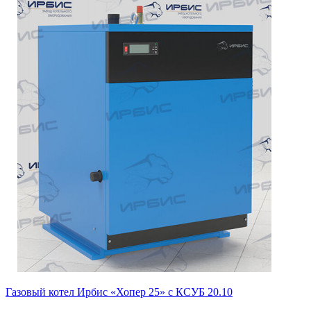
Газовый котел Ирбис «Хопер 25» с КСУБ 20.10