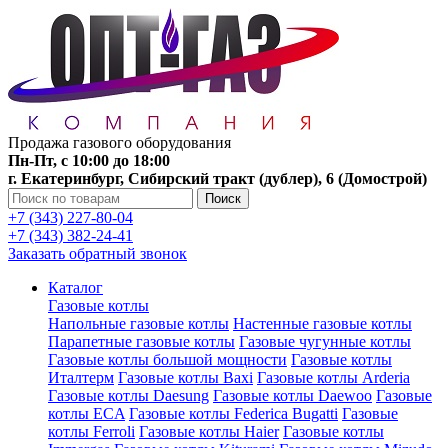
Продажа газового оборудования
Пн-Пт, с 10:00 до 18:00
г. Екатеринбург, Сибирский тракт (дублер), 6 (Домострой)
Поиск
+7 (343) 227-80-04
+7 (343) 382-24-41
Заказать обратный звонок
Каталог
Газовые котлы
Напольные газовые котлы
Настенные газовые котлы
Парапетные газовые котлы
Газовые чугунные котлы
Газовые котлы большой мощности
Газовые котлы
Италтерм
Газовые котлы Baxi
Газовые котлы Arderia
Газовые котлы Daesung
Газовые котлы Daewoo
Газовые
котлы ECA
Газовые котлы Federica Bugatti
Газовые
котлы Ferroli
Газовые котлы Haier
Газовые котлы