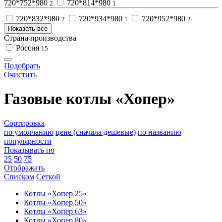
720*752*980
720*814*980
2
1
720*832*980
720*934*980
720*952*980
2
1
2
Показать все
Страна производства
Россия
15
Подобрать
Очистить
Газовые котлы «Хопер»
Сортировка
по умолчанию
цене (сначала дешевые)
по названию
популярности
Показывать по
25
50
75
Отображать
Списком
Сеткой
Котлы «Хопер 25»
Котлы «Хопер 50»
Котлы «Хопер 63»
Котлы «Хопер 80»