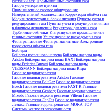
счетчики газа
Промышленные счетчики газа
Газорегуляторные пункты
Промышленное газовое оборудование
Измерительный комплекс газа
Корректоры объёма газа
Модули телеметрии и блоки питания
Пункты учета и
редуцирования газа
Пункты учета и редуцирования газа
в блочном исполнении
Регуляторы давления газа
Турбинные счётчики
Ультразвуковые промышленные
газовые счетчики
Ультразвуковые расходомеры газа
Фильтры газовые
Фильтры магнитные
Электронные
корректоры объема газа
Бойлеры
Бойлеры косвенного нагрева
Бойлеры нагрева воды
Ariston
Бойлеры нагрева воды BAXI
Бойлеры нагрева
воды Federica Bugatti
Бойлеры нагрева воды
VIESSMANN
Бойлеры нагрева воды Rispa
Газовые водонагреватели
Газовые водонагреватели Ariston
Газовые
водонагреватели BaltGaz
Газовые водонагреватели
Bosch
Газовые водонагреватели FAST R
Газовые
водонагреватели Genberg
Газовые водонагреватели
Mizudo
Газовые водонагреватели Vilterm
Газовые
водонагреватели ЛарГаз
Газовые водонагреватели
Лемакс
Газовые водонагреватели MORA-TOP
Системы контроля загазованности