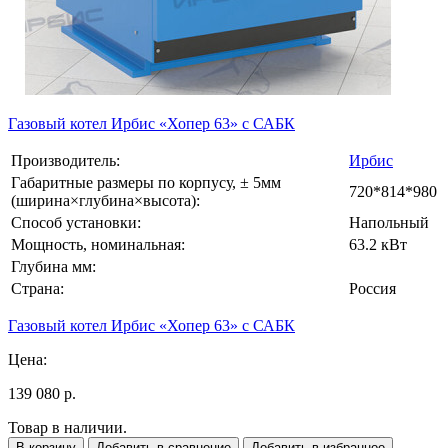
Газовый котел Ирбис «Хопер 63» с САБК
Производитель:
Ирбис
Габаритные размеры по корпусу, ± 5мм
720*814*980
(ширина×глубина×высота):
Способ установки:
Напольный
Мощность, номинальная:
63.2 кВт
Глубина мм:
Страна:
Россия
Газовый котел Ирбис «Хопер 63» с САБК
Цена:
139 080 р.
Товар в наличии.
В корзину
Добавить в сравнение
Добавить в избранное