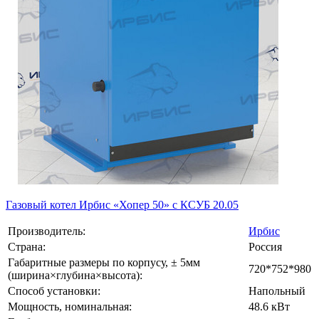
Газовый котел Ирбис «Хопер 50» с КСУБ 20.05
Производитель:
Ирбис
Страна:
Россия
Габаритные размеры по корпусу, ± 5мм
720*752*980
(ширина×глубина×высота):
Способ установки:
Напольный
Мощность, номинальная:
48.6 кВт