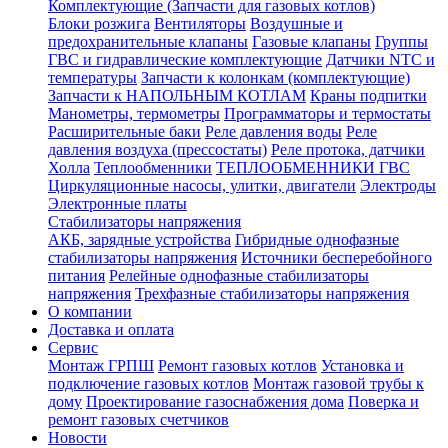
Комплектующие (Запчасти для газовых котлов)
Блоки розжига
Вентиляторы
Воздушные и
предохранительные клапаны
Газовые клапаны
Группы
ГВС и гидравлические комплектующие
Датчики NTC и
температуры
Запчасти к колонкам (комплектующие)
Запчасти к НАПОЛЬНЫМ КОТЛАМ
Краны подпитки
Манометры, термометры
Программаторы и термостаты
Расширительные баки
Реле давления воды
Реле
давления воздуха (прессостаты)
Реле протока, датчики
Холла
Теплообменники
ТЕПЛООБМЕННИКИ ГВС
Циркуляционные насосы, улитки, двигатели
Электроды
Электронные платы
Стабилизаторы напряжения
АКБ, зарядные устройства
Гибридные однофазные
стабилизаторы напряжения
Источники бесперебойного
питания
Релейные однофазные стабилизаторы
напряжения
Трехфазные стабилизаторы напряжения
О компании
Доставка и оплата
Сервис
Монтаж ГРПШ
Ремонт газовых котлов
Установка и
подключение газовых котлов
Монтаж газовой трубы к
дому
Проектирование газоснабжения дома
Поверка и
ремонт газовых счетчиков
Новости