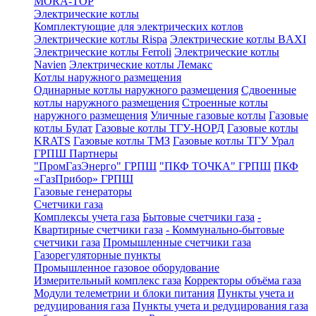
MORA-TOP
Электрические котлы
Комплектующие для электрических котлов
Электрические котлы Rispa
Электрические котлы BAXI
Электрические котлы Ferroli
Электрические котлы
Navien
Электрические котлы Лемакс
Котлы наружного размещения
Одинарные котлы наружного размещения
Сдвоенные
котлы наружного размещения
Строенные котлы
наружного размещения
Уличные газовые котлы
Газовые
котлы Булат
Газовые котлы ТГУ-НОРД
Газовые котлы
KRATS
Газовые котлы ТМЗ
Газовые котлы ТГУ Урал
ГРПШ Партнеры
"ПромГазЭнерго" ГРПШ
"ПКФ ТОЧКА" ГРПШ
ПКФ
«ГазПрибор» ГРПШ
Газовые генераторы
Счетчики газа
Комплексы учета газа
Бытовые счетчики газа
-
Квартирные счетчики газа
- Коммунально-бытовые
счетчики газа
Промышленные счетчики газа
Газорегуляторные пункты
Промышленное газовое оборудование
Измерительный комплекс газа
Корректоры объёма газа
Модули телеметрии и блоки питания
Пункты учета и
редуцирования газа
Пункты учета и редуцирования газа