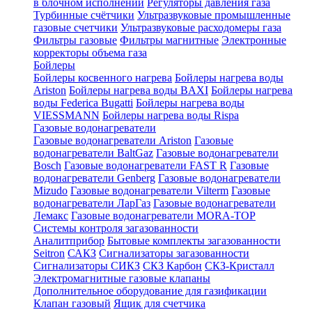
в блочном исполнении
Регуляторы давления газа
Турбинные счётчики
Ультразвуковые промышленные
газовые счетчики
Ультразвуковые расходомеры газа
Фильтры газовые
Фильтры магнитные
Электронные
корректоры объема газа
Бойлеры
Бойлеры косвенного нагрева
Бойлеры нагрева воды
Ariston
Бойлеры нагрева воды BAXI
Бойлеры нагрева
воды Federica Bugatti
Бойлеры нагрева воды
VIESSMANN
Бойлеры нагрева воды Rispa
Газовые водонагреватели
Газовые водонагреватели Ariston
Газовые
водонагреватели BaltGaz
Газовые водонагреватели
Bosch
Газовые водонагреватели FAST R
Газовые
водонагреватели Genberg
Газовые водонагреватели
Mizudo
Газовые водонагреватели Vilterm
Газовые
водонагреватели ЛарГаз
Газовые водонагреватели
Лемакс
Газовые водонагреватели MORA-TOP
Системы контроля загазованности
Аналитприбор
Бытовые комплекты загазованности
Seitron
САКЗ
Сигнализаторы загазованности
Сигнализаторы СИКЗ
СКЗ Карбон
СКЗ-Кристалл
Электромагнитные газовые клапаны
Дополнительное оборудование для газификации
Клапан газовый
Ящик для счетчика