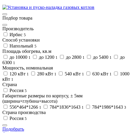
Подбор товара
Производитель
Ирбис
5
Способ установки
Напольный
5
Площадь обогрева, кв.м
до 10000
до 1200
до 2800
до 5400
до
1
1
1
1
6300
1
Мощность, номинальная
120 кВт
280 кВт
540 кВт
630 кВт
1000
1
1
1
1
кВт
1
Страна
Россия
5
Габаритные размеры по корпусу, ± 5мм
(ширина×глубина×высота)
556*464*1266
784*1836*1643
784*1986*1643
1
1
3
Страна производства
Россия
5
Подобрать