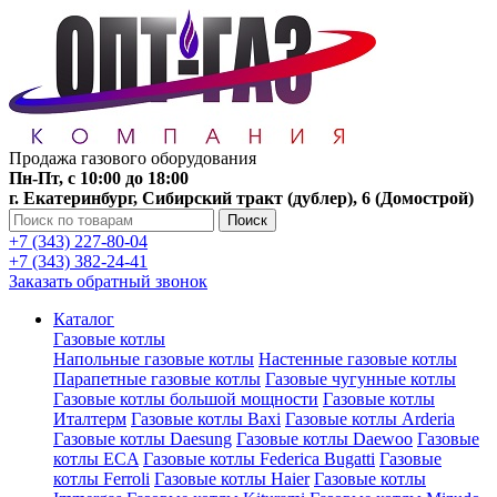
Продажа газового оборудования
Пн-Пт, с 10:00 до 18:00
г. Екатеринбург, Сибирский тракт (дублер), 6 (Домострой)
Поиск
+7 (343) 227-80-04
+7 (343) 382-24-41
Заказать обратный звонок
Каталог
Газовые котлы
Напольные газовые котлы
Настенные газовые котлы
Парапетные газовые котлы
Газовые чугунные котлы
Газовые котлы большой мощности
Газовые котлы
Италтерм
Газовые котлы Baxi
Газовые котлы Arderia
Газовые котлы Daesung
Газовые котлы Daewoo
Газовые
котлы ECA
Газовые котлы Federica Bugatti
Газовые
котлы Ferroli
Газовые котлы Haier
Газовые котлы