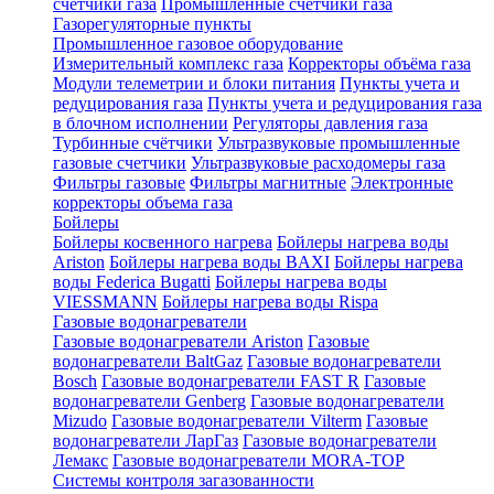
счетчики газа
Промышленные счетчики газа
Газорегуляторные пункты
Промышленное газовое оборудование
Измерительный комплекс газа
Корректоры объёма газа
Модули телеметрии и блоки питания
Пункты учета и
редуцирования газа
Пункты учета и редуцирования газа
в блочном исполнении
Регуляторы давления газа
Турбинные счётчики
Ультразвуковые промышленные
газовые счетчики
Ультразвуковые расходомеры газа
Фильтры газовые
Фильтры магнитные
Электронные
корректоры объема газа
Бойлеры
Бойлеры косвенного нагрева
Бойлеры нагрева воды
Ariston
Бойлеры нагрева воды BAXI
Бойлеры нагрева
воды Federica Bugatti
Бойлеры нагрева воды
VIESSMANN
Бойлеры нагрева воды Rispa
Газовые водонагреватели
Газовые водонагреватели Ariston
Газовые
водонагреватели BaltGaz
Газовые водонагреватели
Bosch
Газовые водонагреватели FAST R
Газовые
водонагреватели Genberg
Газовые водонагреватели
Mizudo
Газовые водонагреватели Vilterm
Газовые
водонагреватели ЛарГаз
Газовые водонагреватели
Лемакс
Газовые водонагреватели MORA-TOP
Системы контроля загазованности