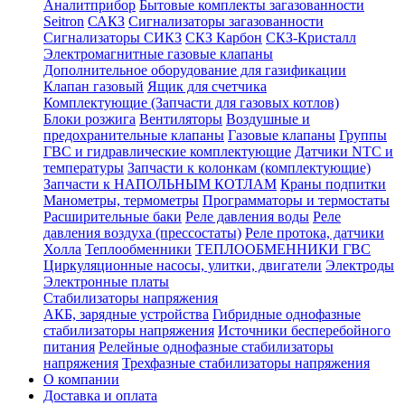
Аналитприбор
Бытовые комплекты загазованности
Seitron
САКЗ
Сигнализаторы загазованности
Сигнализаторы СИКЗ
СКЗ Карбон
СКЗ-Кристалл
Электромагнитные газовые клапаны
Дополнительное оборудование для газификации
Клапан газовый
Ящик для счетчика
Комплектующие (Запчасти для газовых котлов)
Блоки розжига
Вентиляторы
Воздушные и
предохранительные клапаны
Газовые клапаны
Группы
ГВС и гидравлические комплектующие
Датчики NTC и
температуры
Запчасти к колонкам (комплектующие)
Запчасти к НАПОЛЬНЫМ КОТЛАМ
Краны подпитки
Манометры, термометры
Программаторы и термостаты
Расширительные баки
Реле давления воды
Реле
давления воздуха (прессостаты)
Реле протока, датчики
Холла
Теплообменники
ТЕПЛООБМЕННИКИ ГВС
Циркуляционные насосы, улитки, двигатели
Электроды
Электронные платы
Стабилизаторы напряжения
АКБ, зарядные устройства
Гибридные однофазные
стабилизаторы напряжения
Источники бесперебойного
питания
Релейные однофазные стабилизаторы
напряжения
Трехфазные стабилизаторы напряжения
О компании
Доставка и оплата