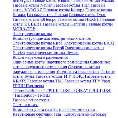
Immergas
Газовые котлы Kiturami
Газовые котлы Mizudo
Газовые котлы Navien
Газовые котлы Titan
Газовые
котлы VARGAZ
Газовые котлы Конорд
Газовые котлы
Лемакс
Газовые котлы Сигнал
Газовые котлы Очаг
Газовые котлы E8 tempo
Газовые котлы HEXEL
Газовые
котлы HUBERT
Газовые котлы Kentatsu
Газовые котлы
MORA-TOP
Электрические котлы
Комплектующие для электрических котлов
Электрические котлы Rispa
Электрические котлы BAXI
Электрические котлы Ferroli
Электрические котлы
Navien
Электрические котлы Лемакс
Котлы наружного размещения
Одинарные котлы наружного размещения
Сдвоенные
котлы наружного размещения
Строенные котлы
наружного размещения
Уличные газовые котлы
Газовые
котлы Булат
Газовые котлы ТГУ-НОРД
Газовые котлы
KRATS
Газовые котлы ТМЗ
Газовые котлы ТГУ Урал
ГРПШ Партнеры
"ПромГазЭнерго" ГРПШ
"ПКФ ТОЧКА" ГРПШ
ПКФ
«ГазПрибор» ГРПШ
Газовые генераторы
Счетчики газа
Комплексы учета газа
Бытовые счетчики газа
-
Квартирные счетчики газа
- Коммунально-бытовые