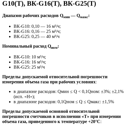
G10(T), ВК-G16(T), ВК-G25(T)
Диапазон рабочих расходов Q
— Q
:
мин
макс
ВК-G10: 0,10 — 16 м³/ч;
ВК-G16: 0,16 — 25 м³/ч;
ВК-G25: 0,25 — 40 м³/ч
Номинальный расход Q
:
ном
ВК-G10: 10 м³/ч;
ВК-G16: 16 м³/ч;
ВК-G25: 25 м³/ч
Пределы допускаемой относительной погрешности
измерения объема газа при рабочих условиях
:
в диапазоне расходов: Qмин ≤ Q < 0,1Qном: ±3%; ±2,1%
(исп. «Н»);
в диапазоне расходов: 0,1Qном ≤ Q ≤ Qмакс: ±1,5%
Пределы допускаемой основной относительной
погрешности счетчиков в исполнении «Т» при измерении
объема газа, приведенного к температуре +20°С
: