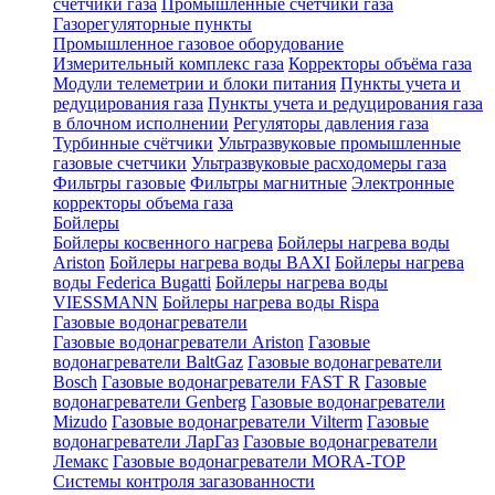
счетчики газа
Промышленные счетчики газа
Газорегуляторные пункты
Промышленное газовое оборудование
Измерительный комплекс газа
Корректоры объёма газа
Модули телеметрии и блоки питания
Пункты учета и
редуцирования газа
Пункты учета и редуцирования газа
в блочном исполнении
Регуляторы давления газа
Турбинные счётчики
Ультразвуковые промышленные
газовые счетчики
Ультразвуковые расходомеры газа
Фильтры газовые
Фильтры магнитные
Электронные
корректоры объема газа
Бойлеры
Бойлеры косвенного нагрева
Бойлеры нагрева воды
Ariston
Бойлеры нагрева воды BAXI
Бойлеры нагрева
воды Federica Bugatti
Бойлеры нагрева воды
VIESSMANN
Бойлеры нагрева воды Rispa
Газовые водонагреватели
Газовые водонагреватели Ariston
Газовые
водонагреватели BaltGaz
Газовые водонагреватели
Bosch
Газовые водонагреватели FAST R
Газовые
водонагреватели Genberg
Газовые водонагреватели
Mizudo
Газовые водонагреватели Vilterm
Газовые
водонагреватели ЛарГаз
Газовые водонагреватели
Лемакс
Газовые водонагреватели MORA-TOP
Системы контроля загазованности