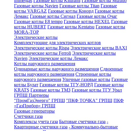
Immergas
Газовые котлы Kiturami
Газовые котлы Mizudo
Газовые котлы Navien
Газовые котлы Titan
Газовые
котлы VARGAZ
Газовые котлы Конорд
Газовые котлы
Лемакс
Газовые котлы Сигнал
Газовые котлы Очаг
Газовые котлы E8 tempo
Газовые котлы HEXEL
Газовые
котлы HUBERT
Газовые котлы Kentatsu
Газовые котлы
MORA-TOP
Электрические котлы
Комплектующие для электрических котлов
Электрические котлы Rispa
Электрические котлы BAXI
Электрические котлы Ferroli
Электрические котлы
Navien
Электрические котлы Лемакс
Котлы наружного размещения
Одинарные котлы наружного размещения
Сдвоенные
котлы наружного размещения
Строенные котлы
наружного размещения
Уличные газовые котлы
Газовые
котлы Булат
Газовые котлы ТГУ-НОРД
Газовые котлы
KRATS
Газовые котлы ТМЗ
Газовые котлы ТГУ Урал
ГРПШ Партнеры
"ПромГазЭнерго" ГРПШ
"ПКФ ТОЧКА" ГРПШ
ПКФ
«ГазПрибор» ГРПШ
Газовые генераторы
Счетчики газа
Комплексы учета газа
Бытовые счетчики газа
-
Квартирные счетчики газа
- Коммунально-бытовые