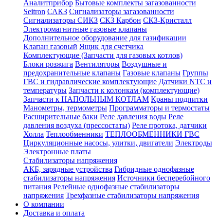
Аналитприбор
Бытовые комплекты загазованности
Seitron
САКЗ
Сигнализаторы загазованности
Сигнализаторы СИКЗ
СКЗ Карбон
СКЗ-Кристалл
Электромагнитные газовые клапаны
Дополнительное оборудование для газификации
Клапан газовый
Ящик для счетчика
Комплектующие (Запчасти для газовых котлов)
Блоки розжига
Вентиляторы
Воздушные и
предохранительные клапаны
Газовые клапаны
Группы
ГВС и гидравлические комплектующие
Датчики NTC и
температуры
Запчасти к колонкам (комплектующие)
Запчасти к НАПОЛЬНЫМ КОТЛАМ
Краны подпитки
Манометры, термометры
Программаторы и термостаты
Расширительные баки
Реле давления воды
Реле
давления воздуха (прессостаты)
Реле протока, датчики
Холла
Теплообменники
ТЕПЛООБМЕННИКИ ГВС
Циркуляционные насосы, улитки, двигатели
Электроды
Электронные платы
Стабилизаторы напряжения
АКБ, зарядные устройства
Гибридные однофазные
стабилизаторы напряжения
Источники бесперебойного
питания
Релейные однофазные стабилизаторы
напряжения
Трехфазные стабилизаторы напряжения
О компании
Доставка и оплата