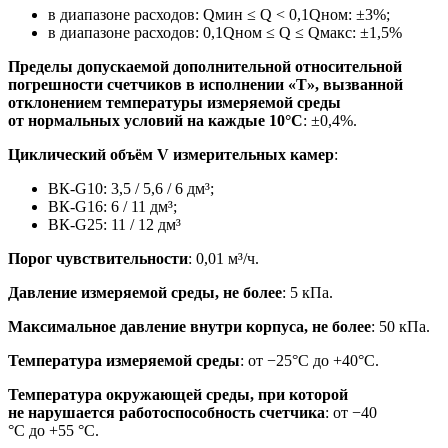
в диапазоне расходов: Qмин ≤ Q < 0,1Qном: ±3%;
в диапазоне расходов: 0,1Qном ≤ Q ≤ Qмакс: ±1,5%
Пределы допускаемой дополнительной относительной
погрешности счетчиков в исполнении «Т», вызванной
отклонением температуры измеряемой среды
от нормальных условий на каждые 10°С
: ±0,4%.
Циклический объём V измерительных камер
:
ВК-G10: 3,5 / 5,6 / 6 дм³;
ВК-G16: 6 / 11 дм³;
ВК-G25: 11 / 12 дм³
Порог чувствительности
: 0,01 м³/ч.
Давление измеряемой среды, не более
: 5 кПа.
Максимальное давление внутри корпуса, не более
: 50 кПа.
Температура измеряемой среды
: от −25°С до +40°С.
Температура окружающей среды, при которой
не нарушается работоспособность счетчика
: от −40
°С до +55 °С.