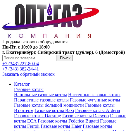
Продажа газового оборудования
Пн-Пт, с 10:00 до 18:00
г. Екатеринбург, Сибирский тракт (дублер), 6 (Домострой)
Поиск
+7 (343) 227-80-04
+7 (343) 382-24-41
Заказать обратный звонок
Каталог
Газовые котлы
Напольные газовые котлы
Настенные газовые котлы
Парапетные газовые котлы
Газовые чугунные котлы
Газовые котлы большой мощности
Газовые котлы
Италтерм
Газовые котлы Baxi
Газовые котлы Arderia
Газовые котлы Daesung
Газовые котлы Daewoo
Газовые
котлы ECA
Газовые котлы Federica Bugatti
Газовые
котлы Ferroli
Газовые котлы Haier
Газовые котлы