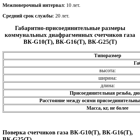
Межповерочный интервал
: 10 лет.
Средний срок службы
: 20 лет.
Габаритно-присоединительные размеры
коммунальных диафрагменных счетчиков газа
ВК-G10(T), ВК-G16(T), ВК-G25(T)
Типоразмер
Га
высота:
ширина:
длина:
Присоединительная резьба, д
Расстояние между осями присоедини­тельн
Масса, кг, не более
Поверка счетчиков газа ВК-G10(T), ВК-G16(T),
ВК-G25(T)