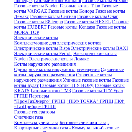
Immergas
Газовые котлы Kiturami
Газовые котлы Mizudo
Газовые котлы Navien
Газовые котлы Titan
Газовые
котлы VARGAZ
Газовые котлы Конорд
Газовые котлы
Лемакс
Газовые котлы Сигнал
Газовые котлы Очаг
Газовые котлы E8 tempo
Газовые котлы HEXEL
Газовые
котлы HUBERT
Газовые котлы Kentatsu
Газовые котлы
MORA-TOP
Электрические котлы
Комплектующие для электрических котлов
Электрические котлы Rispa
Электрические котлы BAXI
Электрические котлы Ferroli
Электрические котлы
Navien
Электрические котлы Лемакс
Котлы наружного размещения
Одинарные котлы наружного размещения
Сдвоенные
котлы наружного размещения
Строенные котлы
наружного размещения
Уличные газовые котлы
Газовые
котлы Булат
Газовые котлы ТГУ-НОРД
Газовые котлы
KRATS
Газовые котлы ТМЗ
Газовые котлы ТГУ Урал
ГРПШ Партнеры
"ПромГазЭнерго" ГРПШ
"ПКФ ТОЧКА" ГРПШ
ПКФ
«ГазПрибор» ГРПШ
Газовые генераторы
Счетчики газа
Комплексы учета газа
Бытовые счетчики газа
-
Квартирные счетчики газа
- Коммунально-бытовые