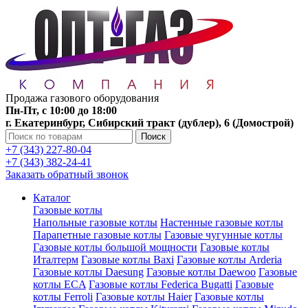
Продажа газового оборудования
Пн-Пт, с 10:00 до 18:00
г. Екатеринбург, Сибирский тракт (дублер), 6 (Домострой)
Поиск
+7 (343) 227-80-04
+7 (343) 382-24-41
Заказать обратный звонок
Каталог
Газовые котлы
Напольные газовые котлы
Настенные газовые котлы
Парапетные газовые котлы
Газовые чугунные котлы
Газовые котлы большой мощности
Газовые котлы
Италтерм
Газовые котлы Baxi
Газовые котлы Arderia
Газовые котлы Daesung
Газовые котлы Daewoo
Газовые
котлы ECA
Газовые котлы Federica Bugatti
Газовые
котлы Ferroli
Газовые котлы Haier
Газовые котлы