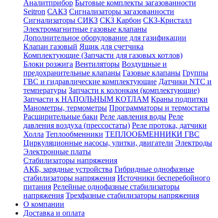
Аналитприбор
Бытовые комплекты загазованности
Seitron
САКЗ
Сигнализаторы загазованности
Сигнализаторы СИКЗ
СКЗ Карбон
СКЗ-Кристалл
Электромагнитные газовые клапаны
Дополнительное оборудование для газификации
Клапан газовый
Ящик для счетчика
Комплектующие (Запчасти для газовых котлов)
Блоки розжига
Вентиляторы
Воздушные и
предохранительные клапаны
Газовые клапаны
Группы
ГВС и гидравлические комплектующие
Датчики NTC и
температуры
Запчасти к колонкам (комплектующие)
Запчасти к НАПОЛЬНЫМ КОТЛАМ
Краны подпитки
Манометры, термометры
Программаторы и термостаты
Расширительные баки
Реле давления воды
Реле
давления воздуха (прессостаты)
Реле протока, датчики
Холла
Теплообменники
ТЕПЛООБМЕННИКИ ГВС
Циркуляционные насосы, улитки, двигатели
Электроды
Электронные платы
Стабилизаторы напряжения
АКБ, зарядные устройства
Гибридные однофазные
стабилизаторы напряжения
Источники бесперебойного
питания
Релейные однофазные стабилизаторы
напряжения
Трехфазные стабилизаторы напряжения
О компании
Доставка и оплата