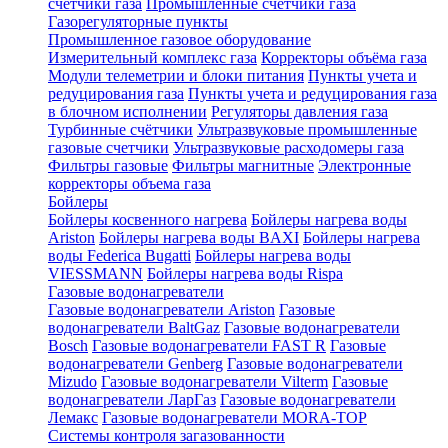
счетчики газа
Промышленные счетчики газа
Газорегуляторные пункты
Промышленное газовое оборудование
Измерительный комплекс газа
Корректоры объёма газа
Модули телеметрии и блоки питания
Пункты учета и
редуцирования газа
Пункты учета и редуцирования газа
в блочном исполнении
Регуляторы давления газа
Турбинные счётчики
Ультразвуковые промышленные
газовые счетчики
Ультразвуковые расходомеры газа
Фильтры газовые
Фильтры магнитные
Электронные
корректоры объема газа
Бойлеры
Бойлеры косвенного нагрева
Бойлеры нагрева воды
Ariston
Бойлеры нагрева воды BAXI
Бойлеры нагрева
воды Federica Bugatti
Бойлеры нагрева воды
VIESSMANN
Бойлеры нагрева воды Rispa
Газовые водонагреватели
Газовые водонагреватели Ariston
Газовые
водонагреватели BaltGaz
Газовые водонагреватели
Bosch
Газовые водонагреватели FAST R
Газовые
водонагреватели Genberg
Газовые водонагреватели
Mizudo
Газовые водонагреватели Vilterm
Газовые
водонагреватели ЛарГаз
Газовые водонагреватели
Лемакс
Газовые водонагреватели MORA-TOP
Системы контроля загазованности