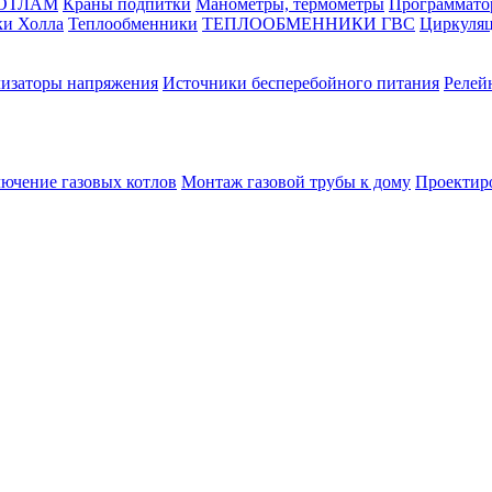
КОТЛАМ
Краны подпитки
Манометры, термометры
Программато
ки Холла
Теплообменники
ТЕПЛООБМЕННИКИ ГВС
Циркуляц
лизаторы напряжения
Источники бесперебойного питания
Релей
лючение газовых котлов
Монтаж газовой трубы к дому
Проектир