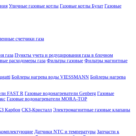
ения
Уличные газовые котлы
Газовые котлы Булат
Газовые
нные счетчики газа
я газа
Пункты учета и редуцирования газа в блочном
овые расходомеры газа
Фильтры газовые
Фильтры магнитные
gatti
Бойлеры нагрева воды VIESSMANN
Бойлеры нагрева
ели FAST R
Газовые водонагреватели Genberg
Газовые
акс
Газовые водонагреватели MORA-TOP
З Карбон
СКЗ-Кристалл
Электромагнитные газовые клапаны
 комплектующие
Датчики NTC и температуры
Запчасти к