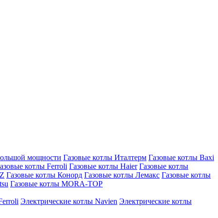
большой мощности
Газовые котлы Италтерм
Газовые котлы Baxi
азовые котлы Ferroli
Газовые котлы Haier
Газовые котлы
AZ
Газовые котлы Конорд
Газовые котлы Лемакс
Газовые котлы
tsu
Газовые котлы MORA-TOP
erroli
Электрические котлы Navien
Электрические котлы