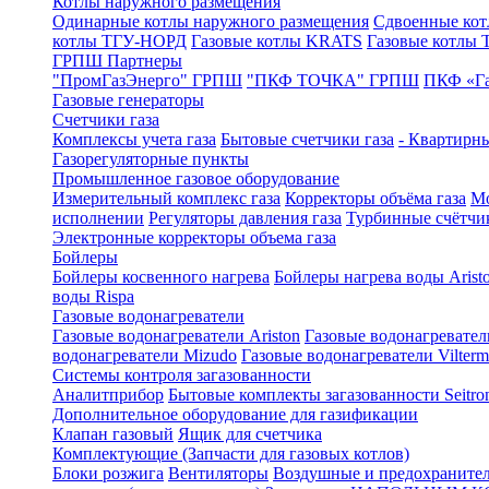
Котлы наружного размещения
Одинарные котлы наружного размещения
Сдвоенные кот
котлы ТГУ-НОРД
Газовые котлы KRATS
Газовые котлы
ГРПШ Партнеры
"ПромГазЭнерго" ГРПШ
"ПКФ ТОЧКА" ГРПШ
ПКФ «Г
Газовые генераторы
Счетчики газа
Комплексы учета газа
Бытовые счетчики газа
- Квартирны
Газорегуляторные пункты
Промышленное газовое оборудование
Измерительный комплекс газа
Корректоры объёма газа
Мо
исполнении
Регуляторы давления газа
Турбинные счётчи
Электронные корректоры объема газа
Бойлеры
Бойлеры косвенного нагрева
Бойлеры нагрева воды Arist
воды Rispa
Газовые водонагреватели
Газовые водонагреватели Ariston
Газовые водонагревател
водонагреватели Mizudo
Газовые водонагреватели Vilterm
Системы контроля загазованности
Аналитприбор
Бытовые комплекты загазованности Seitro
Дополнительное оборудование для газификации
Клапан газовый
Ящик для счетчика
Комплектующие (Запчасти для газовых котлов)
Блоки розжига
Вентиляторы
Воздушные и предохраните