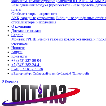
колонкам (комплектующие)
Запчасти к НАПОЛЬНЫМ 
Реле давления воздуха (прессостаты)
Реле протока, датчи
платы
Стабилизаторы напряжения
АКБ, зарядные устройства
Гибридные однофазные стаби
стабилизаторы напряжения
О компании
Доставка и оплата
Сервис
Монтаж ГРПШ
Ремонт газовых котлов
Установка и подк
счетчиков
Новости
Акции
Контакты
+7 (343) 227-80-04
+7 (343) 382-24-41
Пн-Пт, с 10:00 до 18:00
г. Екатеринбург, Сибирский тракт (дублер), 6 (Домострой)
0
Корзина