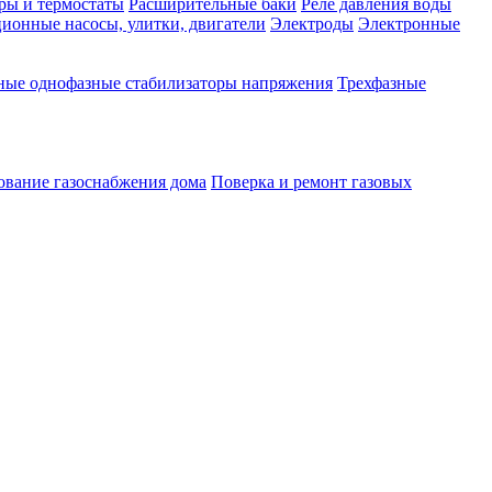
ры и термостаты
Расширительные баки
Реле давления воды
ионные насосы, улитки, двигатели
Электроды
Электронные
ные однофазные стабилизаторы напряжения
Трехфазные
ование газоснабжения дома
Поверка и ремонт газовых