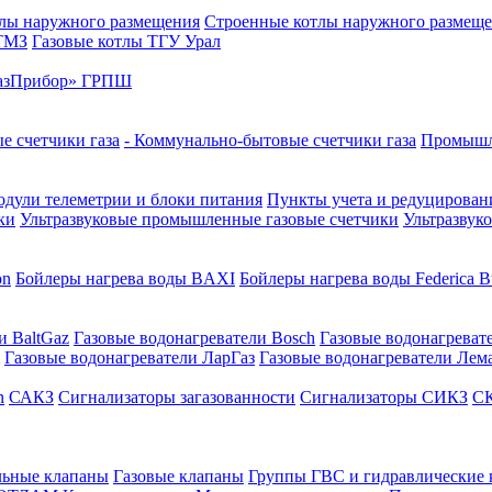
лы наружного размещения
Строенные котлы наружного размещ
 ТМЗ
Газовые котлы ТГУ Урал
азПрибор» ГРПШ
е счетчики газа
- Коммунально-бытовые счетчики газа
Промышле
дули телеметрии и блоки питания
Пункты учета и редуцировани
ки
Ультразвуковые промышленные газовые счетчики
Ультразвук
on
Бойлеры нагрева воды BAXI
Бойлеры нагрева воды Federica Bu
и BaltGaz
Газовые водонагреватели Bosch
Газовые водонагреват
Газовые водонагреватели ЛарГаз
Газовые водонагреватели Лем
n
САКЗ
Сигнализаторы загазованности
Сигнализаторы СИКЗ
СК
льные клапаны
Газовые клапаны
Группы ГВС и гидравлические