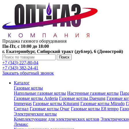
Продажа газового оборудования
Пн-Пт, с 10:00 до 18:00
г. Екатеринбург, Сибирский тракт (дублер), 6 (Домострой)
Поиск
+7 (343) 227-80-04
+7 (343) 382-24-41
Заказать обратный звонок
Каталог
Газовые котлы
Напольные газовые котлы
Настенные газовые котлы
Пара
Газовые котлы Arderia
Газовые котлы Daesung
Газовые к
Immergas
Газовые котлы Kiturami
Газовые котлы Mizudo
Г
Сигнал
Газовые котлы Очаг
Газовые котлы E8 tempo
Газ
Электрические котлы
Комплектующие для электрических котлов
Электрические
Лемакс