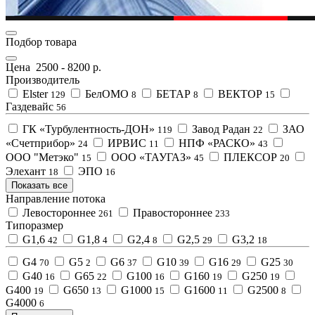
Подбор товара
Цена
2500
-
8200
р.
Производитель
Elster
БелОМО
БЕТАР
ВЕКТОР
129
8
8
15
Газдевайс
56
ГК «Турбулентность-ДОН»
Завод Радан
ЗАО
119
22
«Счетприбор»
ИРВИС
НПФ «РАСКО»
24
11
43
ООО "Метэко"
ООО «ТАУГАЗ»
ПЛЕКСОР
15
45
20
Элехант
ЭПО
18
16
Показать все
Направление потока
Левостороннее
Правостороннее
261
233
Типоразмер
G1,6
G1,8
G2,4
G2,5
G3,2
42
4
8
29
18
G4
G5
G6
G10
G16
G25
70
2
37
39
29
30
G40
G65
G100
G160
G250
16
22
16
19
19
G400
G650
G1000
G1600
G2500
19
13
15
11
8
G4000
6