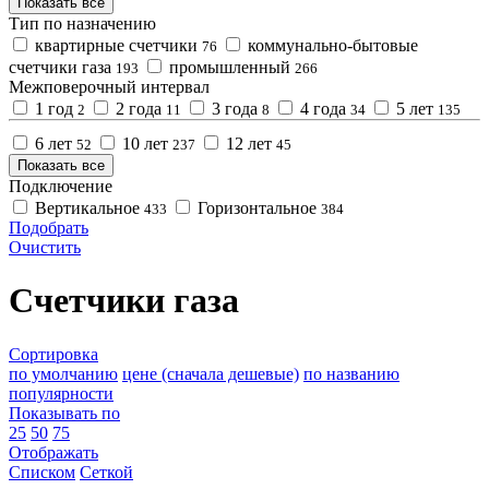
Показать все
Тип по назначению
квартирные счетчики
коммунально-бытовые
76
счетчики газа
промышленный
193
266
Межповерочный интервал
1 год
2 года
3 года
4 года
5 лет
2
11
8
34
135
6 лет
10 лет
12 лет
52
237
45
Показать все
Подключение
Вертикальное
Горизонтальное
433
384
Подобрать
Очистить
Счетчики газа
Сортировка
по умолчанию
цене (сначала дешевые)
по названию
популярности
Показывать по
25
50
75
Отображать
Списком
Сеткой