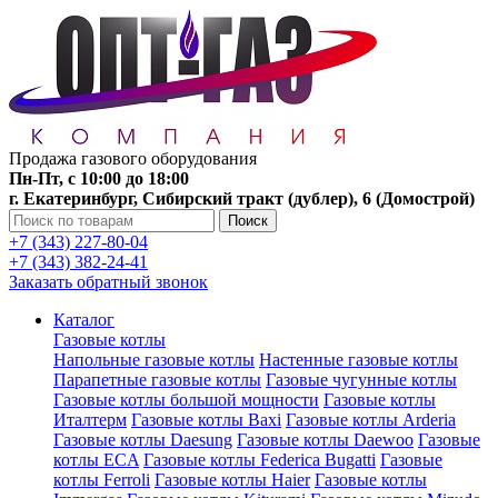
Продажа газового оборудования
Пн-Пт, с 10:00 до 18:00
г. Екатеринбург, Сибирский тракт (дублер), 6 (Домострой)
Поиск
+7 (343) 227-80-04
+7 (343) 382-24-41
Заказать обратный звонок
Каталог
Газовые котлы
Напольные газовые котлы
Настенные газовые котлы
Парапетные газовые котлы
Газовые чугунные котлы
Газовые котлы большой мощности
Газовые котлы
Италтерм
Газовые котлы Baxi
Газовые котлы Arderia
Газовые котлы Daesung
Газовые котлы Daewoo
Газовые
котлы ECA
Газовые котлы Federica Bugatti
Газовые
котлы Ferroli
Газовые котлы Haier
Газовые котлы