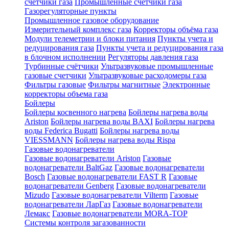
счетчики газа
Промышленные счетчики газа
Газорегуляторные пункты
Промышленное газовое оборудование
Измерительный комплекс газа
Корректоры объёма газа
Модули телеметрии и блоки питания
Пункты учета и
редуцирования газа
Пункты учета и редуцирования газа
в блочном исполнении
Регуляторы давления газа
Турбинные счётчики
Ультразвуковые промышленные
газовые счетчики
Ультразвуковые расходомеры газа
Фильтры газовые
Фильтры магнитные
Электронные
корректоры объема газа
Бойлеры
Бойлеры косвенного нагрева
Бойлеры нагрева воды
Ariston
Бойлеры нагрева воды BAXI
Бойлеры нагрева
воды Federica Bugatti
Бойлеры нагрева воды
VIESSMANN
Бойлеры нагрева воды Rispa
Газовые водонагреватели
Газовые водонагреватели Ariston
Газовые
водонагреватели BaltGaz
Газовые водонагреватели
Bosch
Газовые водонагреватели FAST R
Газовые
водонагреватели Genberg
Газовые водонагреватели
Mizudo
Газовые водонагреватели Vilterm
Газовые
водонагреватели ЛарГаз
Газовые водонагреватели
Лемакс
Газовые водонагреватели MORA-TOP
Системы контроля загазованности