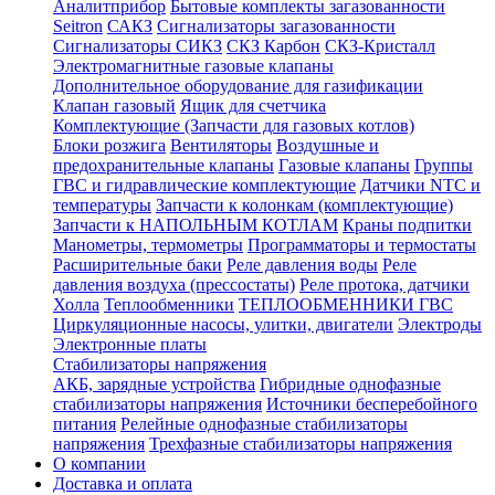
Аналитприбор
Бытовые комплекты загазованности
Seitron
САКЗ
Сигнализаторы загазованности
Сигнализаторы СИКЗ
СКЗ Карбон
СКЗ-Кристалл
Электромагнитные газовые клапаны
Дополнительное оборудование для газификации
Клапан газовый
Ящик для счетчика
Комплектующие (Запчасти для газовых котлов)
Блоки розжига
Вентиляторы
Воздушные и
предохранительные клапаны
Газовые клапаны
Группы
ГВС и гидравлические комплектующие
Датчики NTC и
температуры
Запчасти к колонкам (комплектующие)
Запчасти к НАПОЛЬНЫМ КОТЛАМ
Краны подпитки
Манометры, термометры
Программаторы и термостаты
Расширительные баки
Реле давления воды
Реле
давления воздуха (прессостаты)
Реле протока, датчики
Холла
Теплообменники
ТЕПЛООБМЕННИКИ ГВС
Циркуляционные насосы, улитки, двигатели
Электроды
Электронные платы
Стабилизаторы напряжения
АКБ, зарядные устройства
Гибридные однофазные
стабилизаторы напряжения
Источники бесперебойного
питания
Релейные однофазные стабилизаторы
напряжения
Трехфазные стабилизаторы напряжения
О компании
Доставка и оплата