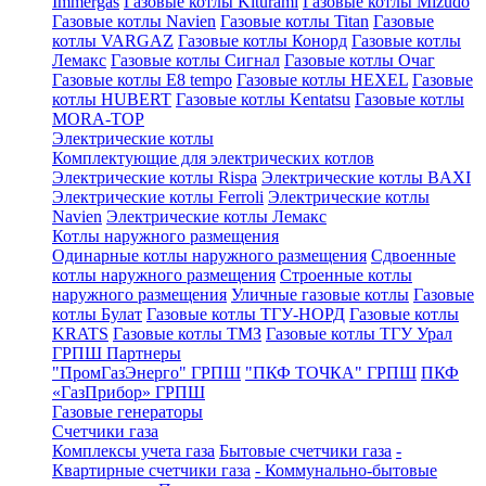
Immergas
Газовые котлы Kiturami
Газовые котлы Mizudo
Газовые котлы Navien
Газовые котлы Titan
Газовые
котлы VARGAZ
Газовые котлы Конорд
Газовые котлы
Лемакс
Газовые котлы Сигнал
Газовые котлы Очаг
Газовые котлы E8 tempo
Газовые котлы HEXEL
Газовые
котлы HUBERT
Газовые котлы Kentatsu
Газовые котлы
MORA-TOP
Электрические котлы
Комплектующие для электрических котлов
Электрические котлы Rispa
Электрические котлы BAXI
Электрические котлы Ferroli
Электрические котлы
Navien
Электрические котлы Лемакс
Котлы наружного размещения
Одинарные котлы наружного размещения
Сдвоенные
котлы наружного размещения
Строенные котлы
наружного размещения
Уличные газовые котлы
Газовые
котлы Булат
Газовые котлы ТГУ-НОРД
Газовые котлы
KRATS
Газовые котлы ТМЗ
Газовые котлы ТГУ Урал
ГРПШ Партнеры
"ПромГазЭнерго" ГРПШ
"ПКФ ТОЧКА" ГРПШ
ПКФ
«ГазПрибор» ГРПШ
Газовые генераторы
Счетчики газа
Комплексы учета газа
Бытовые счетчики газа
-
Квартирные счетчики газа
- Коммунально-бытовые