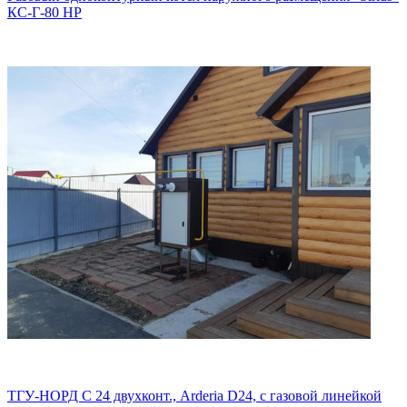
КС-Г-80 НР
ТГУ-НОРД С 24 двухконт., Arderia D24, с газовой линейкой