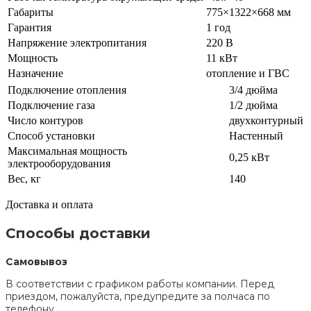
Габариты
775×1322×668 мм
Гарантия
1 год
Напряжение электропитания
220 В
Мощность
11 кВт
Назначение
отопление и ГВС
Подключение отопления
3/4 дюйма
Подключение газа
1/2 дюйма
Число контуров
двухконтурный
Способ установки
Настенный
Максимальная мощность
0,25 кВт
электрооборудования
Вес, кг
140
Доставка и оплата
Способы доставки
Самовывоз
В соответствии с графиком работы компании. Перед
приездом, пожалуйста, предупредите за полчаса по
телефону.