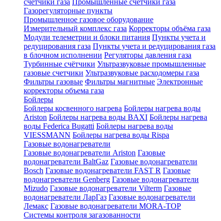
счетчики газа
Промышленные счетчики газа
Газорегуляторные пункты
Промышленное газовое оборудование
Измерительный комплекс газа
Корректоры объёма газа
Модули телеметрии и блоки питания
Пункты учета и
редуцирования газа
Пункты учета и редуцирования газа
в блочном исполнении
Регуляторы давления газа
Турбинные счётчики
Ультразвуковые промышленные
газовые счетчики
Ультразвуковые расходомеры газа
Фильтры газовые
Фильтры магнитные
Электронные
корректоры объема газа
Бойлеры
Бойлеры косвенного нагрева
Бойлеры нагрева воды
Ariston
Бойлеры нагрева воды BAXI
Бойлеры нагрева
воды Federica Bugatti
Бойлеры нагрева воды
VIESSMANN
Бойлеры нагрева воды Rispa
Газовые водонагреватели
Газовые водонагреватели Ariston
Газовые
водонагреватели BaltGaz
Газовые водонагреватели
Bosch
Газовые водонагреватели FAST R
Газовые
водонагреватели Genberg
Газовые водонагреватели
Mizudo
Газовые водонагреватели Vilterm
Газовые
водонагреватели ЛарГаз
Газовые водонагреватели
Лемакс
Газовые водонагреватели MORA-TOP
Системы контроля загазованности