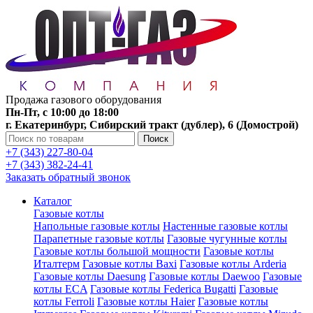
Продажа газового оборудования
Пн-Пт, с 10:00 до 18:00
г. Екатеринбург, Сибирский тракт (дублер), 6 (Домострой)
Поиск
+7 (343) 227-80-04
+7 (343) 382-24-41
Заказать обратный звонок
Каталог
Газовые котлы
Напольные газовые котлы
Настенные газовые котлы
Парапетные газовые котлы
Газовые чугунные котлы
Газовые котлы большой мощности
Газовые котлы
Италтерм
Газовые котлы Baxi
Газовые котлы Arderia
Газовые котлы Daesung
Газовые котлы Daewoo
Газовые
котлы ECA
Газовые котлы Federica Bugatti
Газовые
котлы Ferroli
Газовые котлы Haier
Газовые котлы