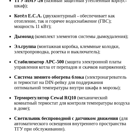
ТГУ-ИМУ-26
(базовый защитный утепленный корпус-
шкаф);
Котёл E.C.A.
(двухконтурный - обеспечивает как
отопление, так и горячее водоснабжение (ГВС);
мощность 11 кВт);
Дымоход
(комплект элементов системы дымоудаления);
Эл.группа
(монтажная коробка, клеммные колодки,
электропроводка, розетка и выключатель);
Стабилизатор APC-500
(защита электронной платы
управления котла от перепадов и скачков напряжения);
Система зимнего обогрева блока
(электронагреватель
и термостат на DIN-рейку для поддержания
оптимальной температуры внутри шкафа в морозы);
Терморегулятор Cewal RQ10
(механический
комнатный термостат для контроля температуры воздуха
в доме);
Светильник беспроводной с датчиком движения
(для
автоматического освещения внутреннего пространства
ТГУ при обслуживании).