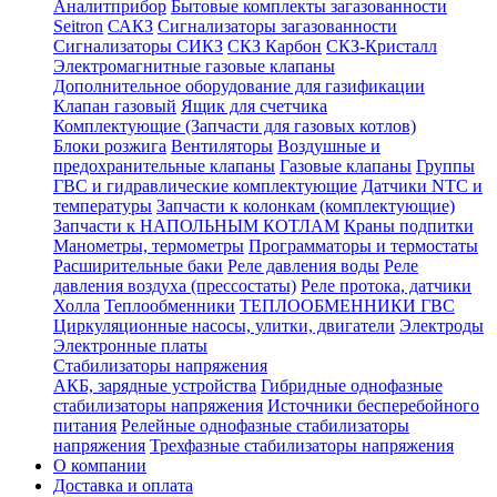
Аналитприбор
Бытовые комплекты загазованности
Seitron
САКЗ
Сигнализаторы загазованности
Сигнализаторы СИКЗ
СКЗ Карбон
СКЗ-Кристалл
Электромагнитные газовые клапаны
Дополнительное оборудование для газификации
Клапан газовый
Ящик для счетчика
Комплектующие (Запчасти для газовых котлов)
Блоки розжига
Вентиляторы
Воздушные и
предохранительные клапаны
Газовые клапаны
Группы
ГВС и гидравлические комплектующие
Датчики NTC и
температуры
Запчасти к колонкам (комплектующие)
Запчасти к НАПОЛЬНЫМ КОТЛАМ
Краны подпитки
Манометры, термометры
Программаторы и термостаты
Расширительные баки
Реле давления воды
Реле
давления воздуха (прессостаты)
Реле протока, датчики
Холла
Теплообменники
ТЕПЛООБМЕННИКИ ГВС
Циркуляционные насосы, улитки, двигатели
Электроды
Электронные платы
Стабилизаторы напряжения
АКБ, зарядные устройства
Гибридные однофазные
стабилизаторы напряжения
Источники бесперебойного
питания
Релейные однофазные стабилизаторы
напряжения
Трехфазные стабилизаторы напряжения
О компании
Доставка и оплата