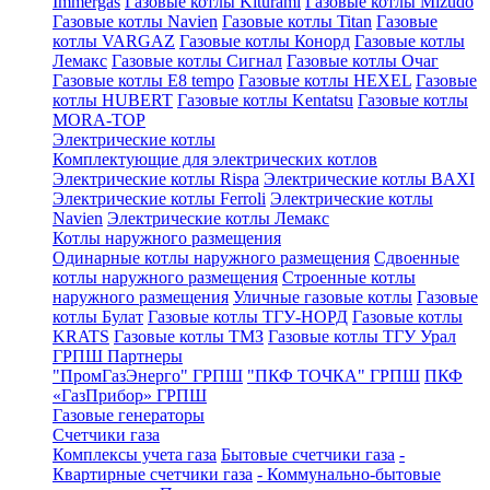
Immergas
Газовые котлы Kiturami
Газовые котлы Mizudo
Газовые котлы Navien
Газовые котлы Titan
Газовые
котлы VARGAZ
Газовые котлы Конорд
Газовые котлы
Лемакс
Газовые котлы Сигнал
Газовые котлы Очаг
Газовые котлы E8 tempo
Газовые котлы HEXEL
Газовые
котлы HUBERT
Газовые котлы Kentatsu
Газовые котлы
MORA-TOP
Электрические котлы
Комплектующие для электрических котлов
Электрические котлы Rispa
Электрические котлы BAXI
Электрические котлы Ferroli
Электрические котлы
Navien
Электрические котлы Лемакс
Котлы наружного размещения
Одинарные котлы наружного размещения
Сдвоенные
котлы наружного размещения
Строенные котлы
наружного размещения
Уличные газовые котлы
Газовые
котлы Булат
Газовые котлы ТГУ-НОРД
Газовые котлы
KRATS
Газовые котлы ТМЗ
Газовые котлы ТГУ Урал
ГРПШ Партнеры
"ПромГазЭнерго" ГРПШ
"ПКФ ТОЧКА" ГРПШ
ПКФ
«ГазПрибор» ГРПШ
Газовые генераторы
Счетчики газа
Комплексы учета газа
Бытовые счетчики газа
-
Квартирные счетчики газа
- Коммунально-бытовые