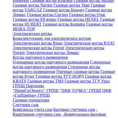
Immergas
Газовые котлы Kiturami
Газовые котлы Mizudo
Газовые котлы Navien
Газовые котлы Titan
Газовые
котлы VARGAZ
Газовые котлы Конорд
Газовые котлы
Лемакс
Газовые котлы Сигнал
Газовые котлы Очаг
Газовые котлы E8 tempo
Газовые котлы HEXEL
Газовые
котлы HUBERT
Газовые котлы Kentatsu
Газовые котлы
MORA-TOP
Электрические котлы
Комплектующие для электрических котлов
Электрические котлы Rispa
Электрические котлы BAXI
Электрические котлы Ferroli
Электрические котлы
Navien
Электрические котлы Лемакс
Котлы наружного размещения
Одинарные котлы наружного размещения
Сдвоенные
котлы наружного размещения
Строенные котлы
наружного размещения
Уличные газовые котлы
Газовые
котлы Булат
Газовые котлы ТГУ-НОРД
Газовые котлы
KRATS
Газовые котлы ТМЗ
Газовые котлы ТГУ Урал
ГРПШ Партнеры
"ПромГазЭнерго" ГРПШ
"ПКФ ТОЧКА" ГРПШ
ПКФ
«ГазПрибор» ГРПШ
Газовые генераторы
Счетчики газа
Комплексы учета газа
Бытовые счетчики газа
-
Квартирные счетчики газа
- Коммунально-бытовые