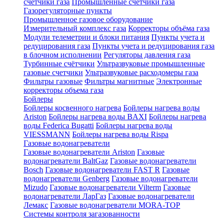
счетчики газа
Промышленные счетчики газа
Газорегуляторные пункты
Промышленное газовое оборудование
Измерительный комплекс газа
Корректоры объёма газа
Модули телеметрии и блоки питания
Пункты учета и
редуцирования газа
Пункты учета и редуцирования газа
в блочном исполнении
Регуляторы давления газа
Турбинные счётчики
Ультразвуковые промышленные
газовые счетчики
Ультразвуковые расходомеры газа
Фильтры газовые
Фильтры магнитные
Электронные
корректоры объема газа
Бойлеры
Бойлеры косвенного нагрева
Бойлеры нагрева воды
Ariston
Бойлеры нагрева воды BAXI
Бойлеры нагрева
воды Federica Bugatti
Бойлеры нагрева воды
VIESSMANN
Бойлеры нагрева воды Rispa
Газовые водонагреватели
Газовые водонагреватели Ariston
Газовые
водонагреватели BaltGaz
Газовые водонагреватели
Bosch
Газовые водонагреватели FAST R
Газовые
водонагреватели Genberg
Газовые водонагреватели
Mizudo
Газовые водонагреватели Vilterm
Газовые
водонагреватели ЛарГаз
Газовые водонагреватели
Лемакс
Газовые водонагреватели MORA-TOP
Системы контроля загазованности