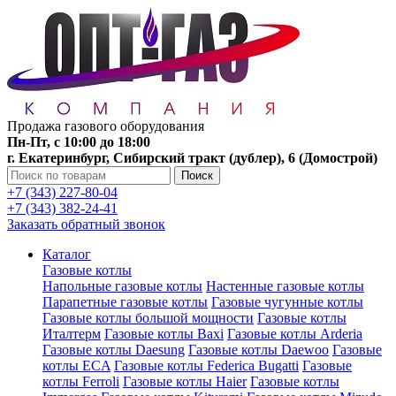
Продажа газового оборудования
Пн-Пт, с 10:00 до 18:00
г. Екатеринбург, Сибирский тракт (дублер), 6 (Домострой)
Поиск
+7 (343) 227-80-04
+7 (343) 382-24-41
Заказать обратный звонок
Каталог
Газовые котлы
Напольные газовые котлы
Настенные газовые котлы
Парапетные газовые котлы
Газовые чугунные котлы
Газовые котлы большой мощности
Газовые котлы
Италтерм
Газовые котлы Baxi
Газовые котлы Arderia
Газовые котлы Daesung
Газовые котлы Daewoo
Газовые
котлы ECA
Газовые котлы Federica Bugatti
Газовые
котлы Ferroli
Газовые котлы Haier
Газовые котлы