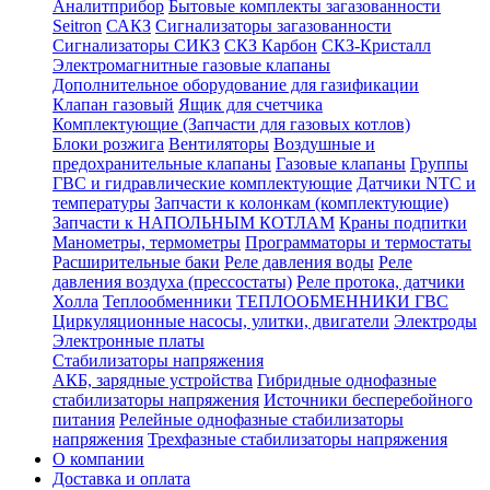
Аналитприбор
Бытовые комплекты загазованности
Seitron
САКЗ
Сигнализаторы загазованности
Сигнализаторы СИКЗ
СКЗ Карбон
СКЗ-Кристалл
Электромагнитные газовые клапаны
Дополнительное оборудование для газификации
Клапан газовый
Ящик для счетчика
Комплектующие (Запчасти для газовых котлов)
Блоки розжига
Вентиляторы
Воздушные и
предохранительные клапаны
Газовые клапаны
Группы
ГВС и гидравлические комплектующие
Датчики NTC и
температуры
Запчасти к колонкам (комплектующие)
Запчасти к НАПОЛЬНЫМ КОТЛАМ
Краны подпитки
Манометры, термометры
Программаторы и термостаты
Расширительные баки
Реле давления воды
Реле
давления воздуха (прессостаты)
Реле протока, датчики
Холла
Теплообменники
ТЕПЛООБМЕННИКИ ГВС
Циркуляционные насосы, улитки, двигатели
Электроды
Электронные платы
Стабилизаторы напряжения
АКБ, зарядные устройства
Гибридные однофазные
стабилизаторы напряжения
Источники бесперебойного
питания
Релейные однофазные стабилизаторы
напряжения
Трехфазные стабилизаторы напряжения
О компании
Доставка и оплата