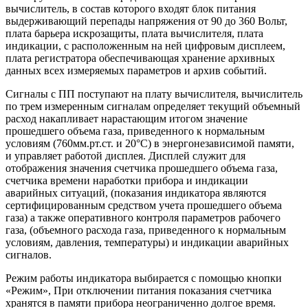
вычислитель, в состав которого входят блок питания
выдерживающий перепады напряжения от 90 до 360 Вольт,
плата барьера искрозащиты, плата вычислителя, плата
индикации, с расположенным на ней цифровым дисплеем,
плата регистратора обеспечивающая хранение архивных
данных всех измеряемых параметров и архив событий.
Сигналы с ПП поступают на плату вычислителя, вычислитель
по трем измеренным сигналам определяет текущий объемный
расход накапливает нарастающим итогом значение
прошедшего объема газа, приведенного к нормальным
условиям (760мм.рт.ст. и 20°С) в энергонезависимой памяти,
и управляет работой дисплея. Дисплей служит для
отображения значения счетчика прошедшего объема газа,
счетчика времени наработки прибора и индикации
аварийных ситуаций, (показания индикатора являются
сертифицированным средством учета прошедшего объема
газа) а также оперативного контроля параметров рабочего
газа, (объемного расхода газа, приведенного к нормальным
условиям, давления, температуры) и индикации аварийных
сигналов.
Режим работы индикатора выбирается с помощью кнопки
«Режим», При отключении питания показания счетчика
хранятся в памяти прибора неограниченно долгое время.