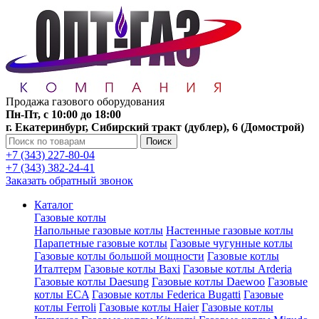
Продажа газового оборудования
Пн-Пт, с 10:00 до 18:00
г. Екатеринбург, Сибирский тракт (дублер), 6 (Домострой)
Поиск
+7 (343) 227-80-04
+7 (343) 382-24-41
Заказать обратный звонок
Каталог
Газовые котлы
Напольные газовые котлы
Настенные газовые котлы
Парапетные газовые котлы
Газовые чугунные котлы
Газовые котлы большой мощности
Газовые котлы
Италтерм
Газовые котлы Baxi
Газовые котлы Arderia
Газовые котлы Daesung
Газовые котлы Daewoo
Газовые
котлы ECA
Газовые котлы Federica Bugatti
Газовые
котлы Ferroli
Газовые котлы Haier
Газовые котлы