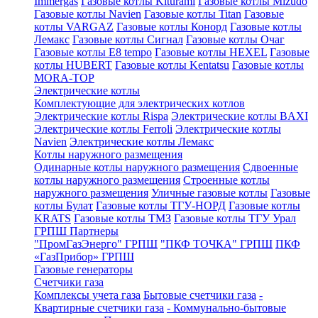
Immergas
Газовые котлы Kiturami
Газовые котлы Mizudo
Газовые котлы Navien
Газовые котлы Titan
Газовые
котлы VARGAZ
Газовые котлы Конорд
Газовые котлы
Лемакс
Газовые котлы Сигнал
Газовые котлы Очаг
Газовые котлы E8 tempo
Газовые котлы HEXEL
Газовые
котлы HUBERT
Газовые котлы Kentatsu
Газовые котлы
MORA-TOP
Электрические котлы
Комплектующие для электрических котлов
Электрические котлы Rispa
Электрические котлы BAXI
Электрические котлы Ferroli
Электрические котлы
Navien
Электрические котлы Лемакс
Котлы наружного размещения
Одинарные котлы наружного размещения
Сдвоенные
котлы наружного размещения
Строенные котлы
наружного размещения
Уличные газовые котлы
Газовые
котлы Булат
Газовые котлы ТГУ-НОРД
Газовые котлы
KRATS
Газовые котлы ТМЗ
Газовые котлы ТГУ Урал
ГРПШ Партнеры
"ПромГазЭнерго" ГРПШ
"ПКФ ТОЧКА" ГРПШ
ПКФ
«ГазПрибор» ГРПШ
Газовые генераторы
Счетчики газа
Комплексы учета газа
Бытовые счетчики газа
-
Квартирные счетчики газа
- Коммунально-бытовые