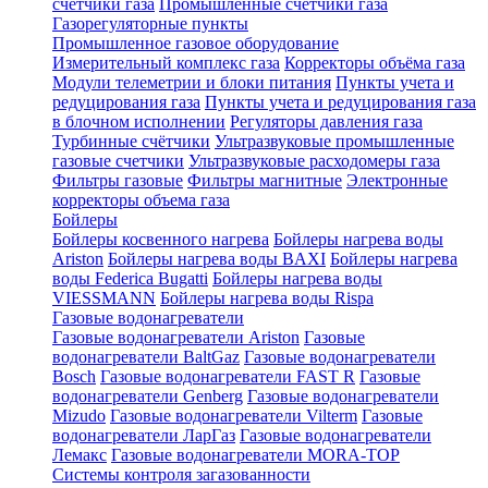
счетчики газа
Промышленные счетчики газа
Газорегуляторные пункты
Промышленное газовое оборудование
Измерительный комплекс газа
Корректоры объёма газа
Модули телеметрии и блоки питания
Пункты учета и
редуцирования газа
Пункты учета и редуцирования газа
в блочном исполнении
Регуляторы давления газа
Турбинные счётчики
Ультразвуковые промышленные
газовые счетчики
Ультразвуковые расходомеры газа
Фильтры газовые
Фильтры магнитные
Электронные
корректоры объема газа
Бойлеры
Бойлеры косвенного нагрева
Бойлеры нагрева воды
Ariston
Бойлеры нагрева воды BAXI
Бойлеры нагрева
воды Federica Bugatti
Бойлеры нагрева воды
VIESSMANN
Бойлеры нагрева воды Rispa
Газовые водонагреватели
Газовые водонагреватели Ariston
Газовые
водонагреватели BaltGaz
Газовые водонагреватели
Bosch
Газовые водонагреватели FAST R
Газовые
водонагреватели Genberg
Газовые водонагреватели
Mizudo
Газовые водонагреватели Vilterm
Газовые
водонагреватели ЛарГаз
Газовые водонагреватели
Лемакс
Газовые водонагреватели MORA-TOP
Системы контроля загазованности