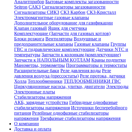
Аналитприбор
Бытовые комплекты загазованности
Seitron
САКЗ
Сигнализаторы загазованности
Сигнализаторы СИКЗ
СКЗ Карбон
СКЗ-Кристалл
Электромагнитные газовые клапаны
Дополнительное оборудование для газификации
Клапан газовый
Ящик для счетчика
Комплектующие (Запчасти для газовых котлов)
Блоки розжига
Вентиляторы
Воздушные и
предохранительные клапаны
Газовые клапаны
Группы
ГВС и гидравлические комплектующие
Датчики NTC и
температуры
Запчасти к колонкам (комплектующие)
Запчасти к НАПОЛЬНЫМ КОТЛАМ
Краны подпитки
Манометры, термометры
Программаторы и термостаты
Расширительные баки
Реле давления воды
Реле
давления воздуха (прессостаты)
Реле протока, датчики
Холла
Теплообменники
ТЕПЛООБМЕННИКИ ГВС
Циркуляционные насосы, улитки, двигатели
Электроды
Электронные платы
Стабилизаторы напряжения
АКБ, зарядные устройства
Гибридные однофазные
стабилизаторы напряжения
Источники бесперебойного
питания
Релейные однофазные стабилизаторы
напряжения
Трехфазные стабилизаторы напряжения
О компании
Доставка и оплата